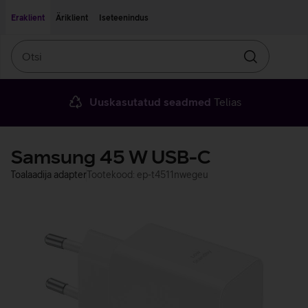
Liigu edasi põhisisu juurde
Ligipääsetavus
Eraklient
Äriklient
Iseteenindus
Otsi
Otsin
Uuskasutatud seadmed
Telias
Samsung 45 W USB-C
Toalaadija adapter
Tootekood: ep-t4511nwegeu