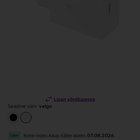
Lisan võrdlusesse
Seadme värv:
valge
must
valge
Kohe ostes kaup kätte alates
07.08.2026
.
Laos