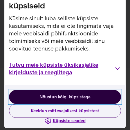
küpsiseid
Samsungi kiirlaadimise adapter USB-C väljundiga. Adapter
laeb võimsusega kuni 45 W ning on varustatud Power
Küsime sinult luba selliste küpsiste
Delivery 3.0 tehnoloogiaga.
kasutamiseks, mida ei ole tingimata vaja
meie veebisaidi põhifunktsioonide
Toiteadapter minimeerib ooterežiimi võimsust 20 mW'lt
toimimiseks või meie veebisaidil sinu
5 mW'le, suurendades energiasäästu kuni 75%.
soovitud teenuse pakkumiseks.
Tutvu meie küpsiste üksikasjalike
kirjelduste ja reeglitega
Nõustun kõigi küpsistega
Keeldun mittevajalikest küpsistest
Küpsiste seaded