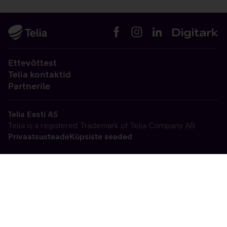
Ettevõttest
Telia kontaktid
Partnerile
Telia Eesti AS
Telia is a registered Trademark of Telia Company AB
Privaatsusteade
Küpsiste seaded