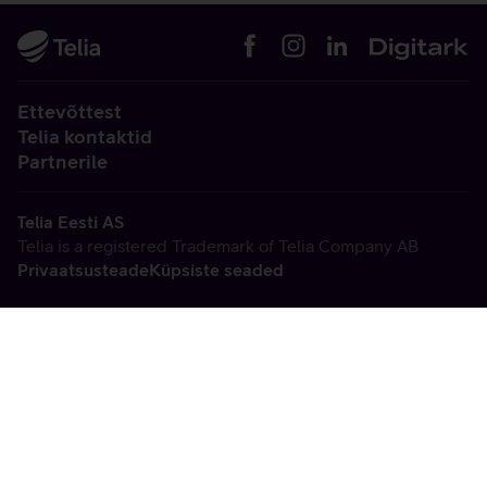
Ettevõttest
Telia kontaktid
Partnerile
Telia Eesti AS
Telia is a registered Trademark of Telia Company AB
Privaatsusteade
Küpsiste seaded