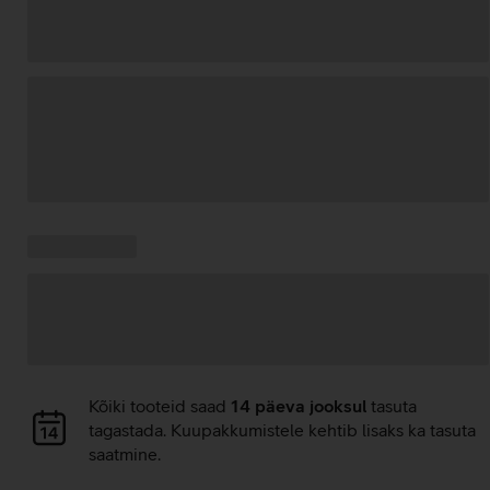
Andmete
laadimine
Kampaania
Andmete
pakkumised:
laadimine
Andmete
Kõiki tooteid saad
14 päeva jooksul
tasuta
laadimine
tagastada. Kuupakkumistele kehtib lisaks ka tasuta
saatmine.