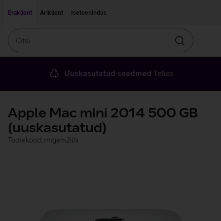
Liigu edasi põhisisu juurde
Ligipääsetavus
Eraklient
Äriklient
Iseteenindus
Otsi
Otsin
Uuskasutatud seadmed
Telias
Apple Mac mini 2014 500 GB
(uuskasutatud)
Tootekood: rmgem2ll/a