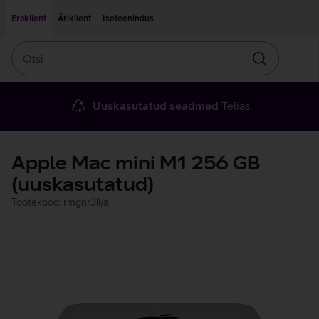
Liigu edasi põhisisu juurde
Ligipääsetavus
Eraklient
Äriklient
Iseteenindus
Otsi
Otsin
Uuskasutatud seadmed
Telias
Apple Mac mini M1 256 GB
(uuskasutatud)
Tootekood: rmgnr3ll/a