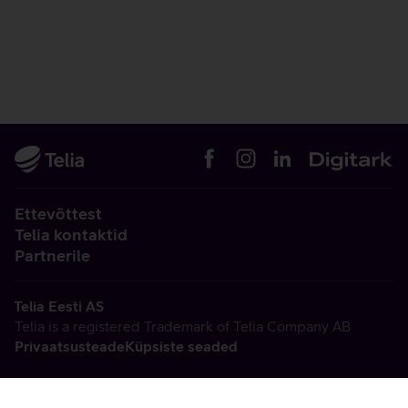
Ettevõttest
Telia kontaktid
Partnerile
Telia Eesti AS
Telia is a registered Trademark of Telia Company AB
Privaatsusteade
Küpsiste seaded