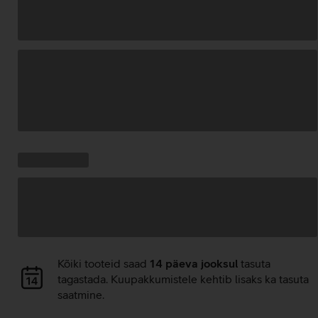
Andmete
laadimine
Kampaania
Andmete
pakkumised:
laadimine
Andmete
Kõiki tooteid saad
14 päeva jooksul
tasuta
laadimine
tagastada. Kuupakkumistele kehtib lisaks ka tasuta
saatmine.