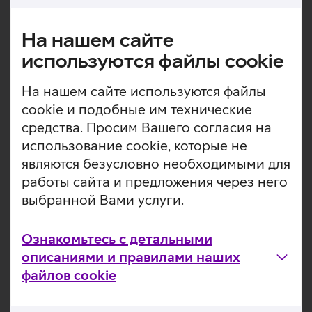
которые ускоряют повседневные операции и создают
впечатляющие графические возможности. Мощный
На нашем сайте
Neural Engine поддерживает интеллектуальные
используются файлы cookie
функции ИИ, такие как автоматическое улучшение
фотографий и удаление фонового шума в видео. 16 ГБ
На нашем сайте используются файлы
оперативной памяти и SSD-диск емкостью 512 ГБ дают
достаточно места для фотографий, видео и множества
cookie и подобные им технические
приложений. Компьютер работает под управлением
средства. Просим Вашего согласия на
операционной системы macOS Sequoia.
использование cookie, которые не
являются безусловно необходимыми для
Экран 24'' Retina 4.5K обеспечивает большую
картинку в отличной детализации.
работы сайта и предложения через него
Системный чип M4 объединяет в себе процессор,
выбранной Вами услуги.
графику, память и многое другое.
Десятиядерный графический процессор.
Ознакомьтесь с детальными
Камера на 12 Мпикс с функцией Center Stage
описаниями и правилами наших
идеально удерживает Вас в кадре во время
видеозвонков, даже когда Вы двигаетесь или рядом
файлов cookie
появляются другие люди.
Микрофоны студийного качества обеспечивают