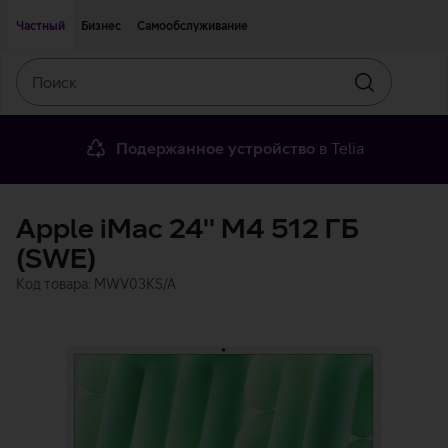
Двигаться дальше к основному контенту
Доступность
Частный
Бизнес
Самообслуживание
Поиск
Искать
Подержанное устройство
в Telia
Apple iMac 24'' M4 512 ГБ
(SWE)
Код товара: MWV03KS/A