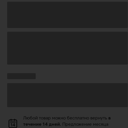
Загрузка
данных
Ставки
Загрузка
кампании:
данных
Загрузка
Любой товар можно бесплатно вернуть
в
данных
течение 14 дней.
Предложение месяца