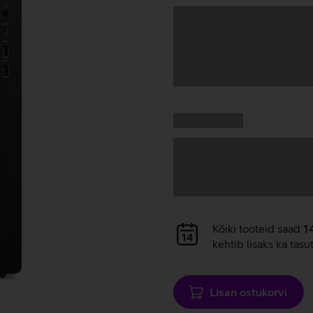
Andmete
laadimine
Kampaania
Andmete
pakkumised:
laadimine
Andmete
Kõiki tooteid saad
1
laadimine
kehtib lisaks ka tasu
Lisan ostukorvi