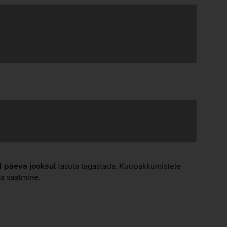
4 päeva jooksul
tasuta tagastada. Kuupakkumistele
ta saatmine.