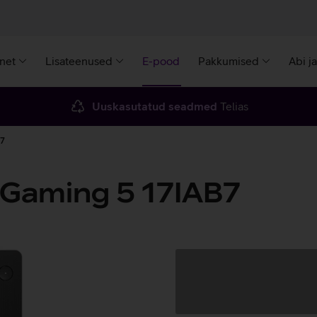
rnet
Lisateenused
E-pood
Pakkumised
Abi j
Uuskasutatud seadmed
Telias
B7
 Gaming 5 17IAB7