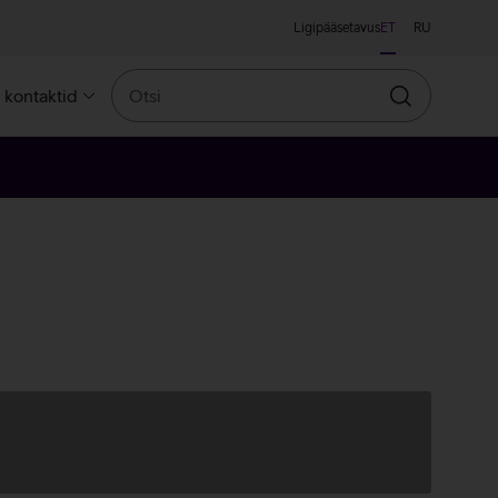
Ligipääsetavus
ET
RU
Otsi
a kontaktid
Otsin