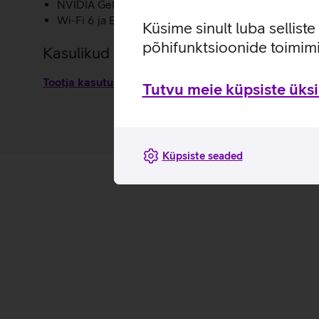
NVIDIA GeForce GTX 1650 Super graafikakaart tag
Wi-Fi 6 ja Bluetooth olemasolu võimaldavad arvuti ül
Küsime sinult luba sellist
põhifunktsioonide toimimi
Kasulikud lingid
Tootja kasutusjuhend lauaarvutile Lenovo IdeaCent
Tutvu meie küpsiste üksik
Küpsiste seaded