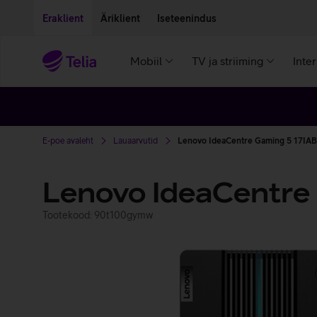
Liigu edasi põhisisu juurde
Ligipääsetavus
Eraklient
Äriklient
Iseteenindus
Mobiil
TV ja striiming
Inte
E-poe avaleht
Lauaarvutid
Lenovo IdeaCentre Gaming 5 17IA
Lenovo IdeaCentre
Tootekood: 90t100gymw