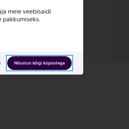
aja meie veebisaidi
se pakkumiseks.
Nõustun kõigi küpsistega