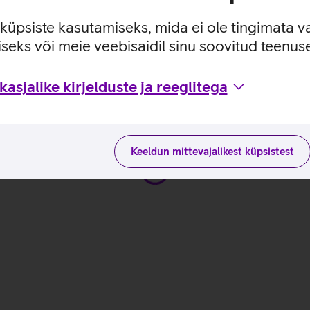
ab sujuva mängukogemuse.
es seada ka sinna kuhu internetikaabel ei ulatu.
e küpsiste kasutamiseks, mida ei ole tingimata v
seks või meie veebisaidil sinu soovitud teenu
re Gaming 5 17IAB7_EST
asjalike kirjelduste ja reeglitega
Keeldun mittevajalikest küpsistest