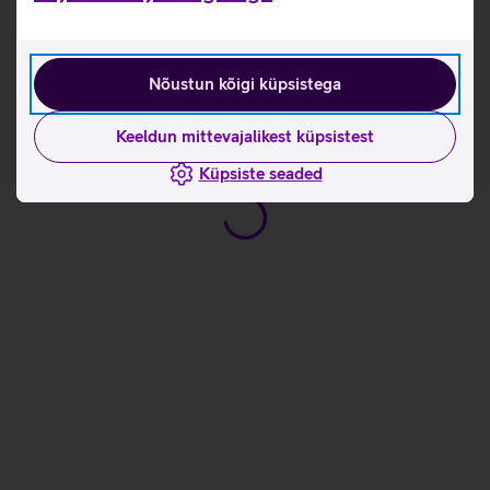
Kasulikud lingid
Tootja kasutusjuhend lauaarvutile Apple iMac
(2017)_EST
Nõustun kõigi küpsistega
Keeldun mittevajalikest küpsistest
Küpsiste seaded