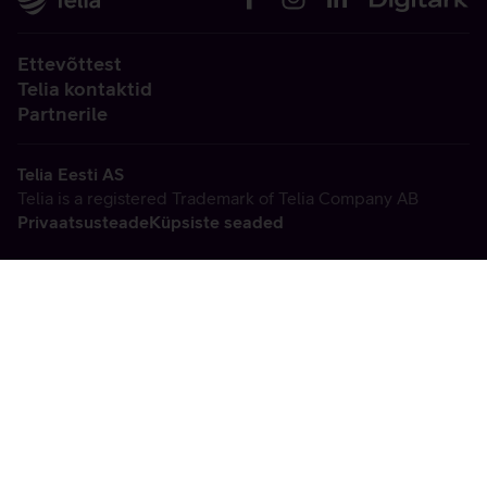
Ettevõttest
Telia kontaktid
Partnerile
Telia Eesti AS
Telia is a registered Trademark of Telia Company AB
Privaatsusteade
Küpsiste seaded