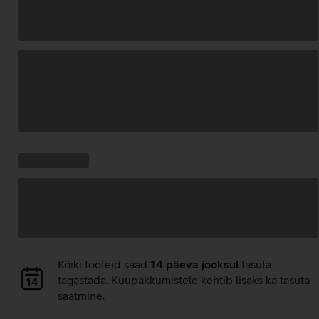
Andmete
laadimine
Kampaania
Andmete
pakkumised:
laadimine
Andmete
Kõiki tooteid saad
14 päeva jooksul
tasuta
laadimine
tagastada. Kuupakkumistele kehtib lisaks ka tasuta
saatmine.