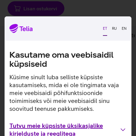
Lisan ostukorvi
ET
RU
EN
Lisainfo
Tehnilised andmed
Toot
Kasutame oma veebisaidil
Lisainfo
Keskkonnasõbralik alternatiiv uuele seadmele.
küpsiseid
21,5-tollise ereda ja värvika ekraaniga ning elegantse
disainiga Apple iMac töötab kiirel ning võimekal
Küsime sinult luba selliste küpsiste
kahetuumalisel Intel Core i5 protsessoril. 8 GB põhimälu
kasutamiseks, mida ei ole tingimata vaja
ning 1 TB mahuga HDD kõvaketas pakuvad rikkalikku
meie veebisaidi põhifunktsioonide
salvestamisruumi sinu piltidele, videotele ning arvukatele
toimimiseks või meie veebisaidil sinu
rakendustele. Arvuti töötab macOS Big Sur
soovitud teenuse pakkumiseks.
operatsioonisüsteemil.
Lauaarvuti on läbinud põhjaliku tehnilise kontrolli ning
Tutvu meie küpsiste üksikasjalike
sellele kehtib aastane garantii.
kirjelduste ja reeglitega