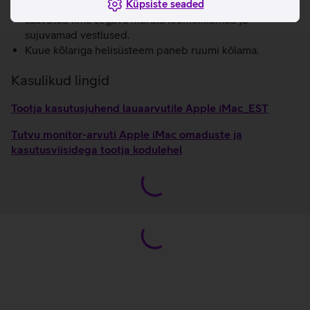
Küpsiste seaded
vähendab automaatselt tagasisidet, mille tulemusena
saavutad ilma segava mürata loomulikumad ja
sujuvamad vestlused.
Kuue kõlariga helisüsteem paneb ruumi kõlama.
Kasulikud lingid
Tootja kasutusjuhend lauaarvutile Apple iMac_EST
Tutvu monitor-arvuti Apple iMac omaduste ja
kasutusviisidega tootja kodulehel