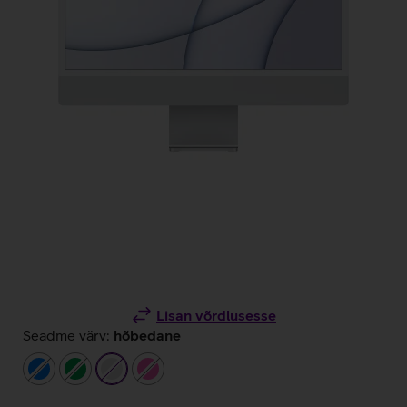
Lisan võrdlusesse
Seadme värv:
hõbedane
sinine
roheline
hõbedane
roosa