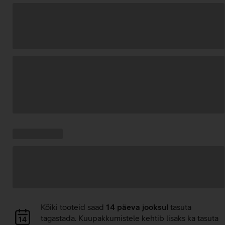
Andmete
laadimine
Kampaania
Andmete
pakkumised:
laadimine
Andmete
Kõiki tooteid saad
14 päeva jooksul
tasuta
laadimine
tagastada. Kuupakkumistele kehtib lisaks ka tasuta