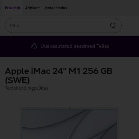
Liigu edasi põhisisu juurde
Ligipääsetavus
Eraklient
Äriklient
Iseteenindus
Otsi
Otsin
Uuskasutatud seadmed
Telias
Apple iMac 24'' M1 256 GB
(SWE)
Tootekood: mgpc3ks/a