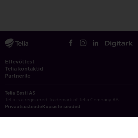
Ettevõttest
Telia kontaktid
Partnerile
Telia Eesti AS
Telia is a registered Trademark of Telia Company AB
Privaatsusteade
Küpsiste seaded