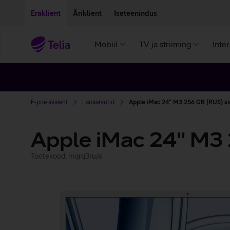
Liigu edasi põhisisu juurde
Ligipääsetavus
Eraklient
Äriklient
Iseteenindus
Mobiil
TV ja striiming
Inte
E-poe avaleht
Lauaarvutid
Apple iMac 24" M3 256 GB (RUS) si
Apple iMac 24" M3
Tootekood: mqrq3ru/a