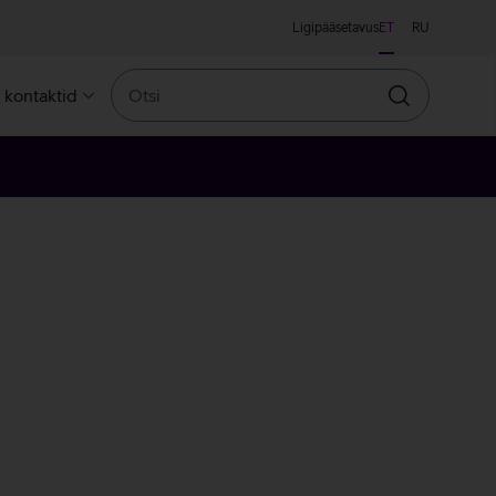
Ligipääsetavus
ET
RU
Otsi
a kontaktid
Otsin