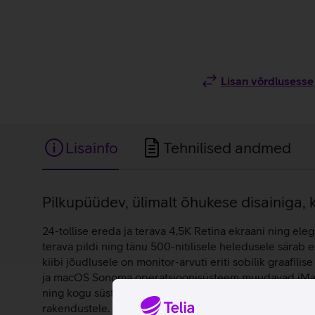
Lisan võrdlusesse
Lisainfo
Tehnilised andmed
Lisainfo
Pilkupüüdev, ülimalt õhukese disainiga,
24-tollise ereda ja terava 4,5K Retina ekraani ning ele
terava pildi ning tänu 500-nitilisele heledusele särab
kiibi jõudlusele on monitor-arvuti eriti sobilik graafi
ja macOS Sonoma operatsioonisüsteem muudavad iMaci ü
ning kogu süsteem töötab kiirelt ja sujuvalt. 8 GB põh
rakendustele. iMaci audiosüsteem pakub rikkalikku heli