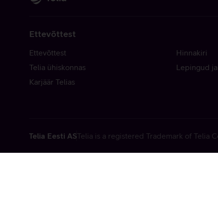
Ettevõttest
Ettevõttest
Hinnakiri
Telia ühiskonnas
Lepingud ja
Karjäär Telias
Telia Eesti AS
Telia is a registered Trademark of Telia