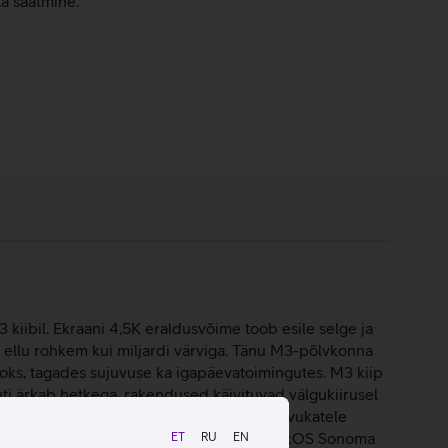
ta saatmine.
 kiibil. Ekraani 4,5K eraldusvõime toob esile selge ja
d ellu rohkem kui miljardi värviga. Tänu M3-põlvkonna
jaoks, tagades sujuvuse ka igapäevatoimingutes. M3 kiip
i ärkab hetkega, rakendused käivituvad välgukiirusel
isruumi sinu piltidele, videotele ning arvukatele
se täiesti uuele tasemele. Arvuti töötab macOS Sonoma
ET
RU
EN