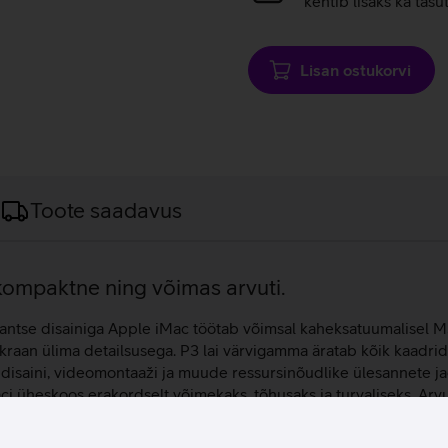
kehtib lisaks ka tasu
Lisan ostukorvi
Toote saadavus
 kompaktne ning võimas arvuti.
gantse disainiga Apple iMac töötab võimsal kaheksatuumalisel M3
 ekraan ülima detailsusega. P3 lai värvigamma äratab kõik kaadri
lise disaini, videomontaaži ja muude ressursinõudlike ülesannete 
heskoos erakordselt võimekaks, tõhusaks ja turvaliseks. Arvut
imälu ning 256 GB mahuga SSD ketas pakuvad rikkalikku salvestam
 ja sügavat bassi, mis viib filmide, muusika ja muu sisu nautimi