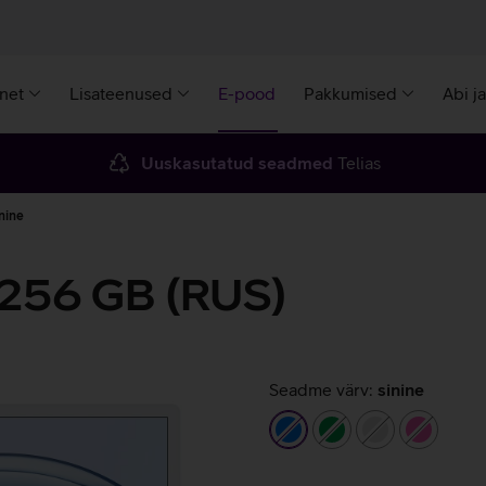
rnet
Lisateenused
E-pood
Pakkumised
Abi j
Uuskasutatud seadmed
Telias
nine
 256 GB (RUS)
Seadme värv:
sinine
sinine
roheline
hõbedane
roosa