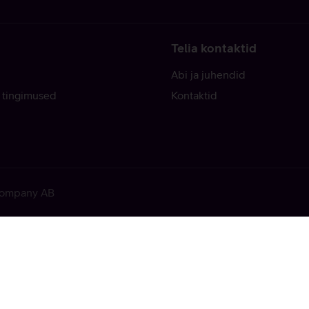
Telia kontaktid
Abi ja juhendid
 tingimused
Kontaktid
 Company AB