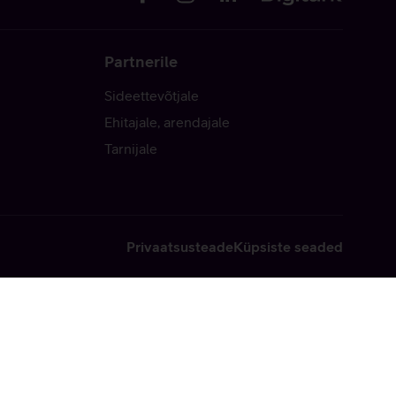
Partnerile
Sideettevõtjale
Ehitajale, arendajale
Tarnijale
Privaatsusteade
Küpsiste seaded