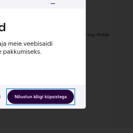
d
seehitatud pildisignaaliprotsessoriga M3 kiip tõstab
aja meie veebisaidi
väärselt taustamüra.
se pakkumiseks.
Nõustun kõigi küpsistega