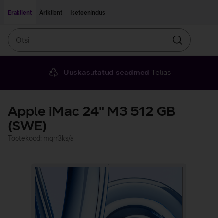
Liigu edasi põhisisu juurde
Ligipääsetavus
Eraklient
Äriklient
Iseteenindus
Otsi
Otsin
Uuskasutatud seadmed
Telias
Apple iMac 24" M3 512 GB
(SWE)
Tootekood: mqrr3ks/a