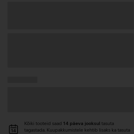
Andmete
laadimine
Kampaania
Andmete
pakkumised:
laadimine
Andmete
Kõiki tooteid saad
14 päeva jooksul
tasuta
laadimine
tagastada. Kuupakkumistele kehtib lisaks ka tasuta