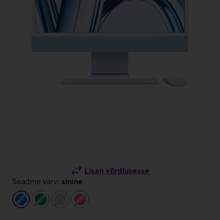
Lisan võrdlusesse
Seadme värv:
sinine
sinine
roheline
hõbedane
roosa