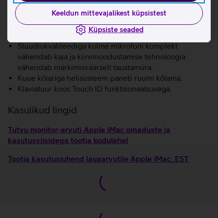
vesteldes. Sisseehitatud pildisignaaliprotsessoriga M3
Keeldun mittevajalikest küpsistest
kiip tõstab märkimisväärselt pildi kvaliteeti, analüüsides
ja lihvides iga pikslit rohkem kui triljoni toiminguga
Küpsiste seaded
sekundis.
Stuudiokvaliteediga kolme mikrofoni komplekt
vähendab kaja ja kiiremoodustamise tehnoloogia
vähendab märkimisväärselt taustamüra.
Kuue kõlariga helisüsteem paneb ruumi kõlama.
Klaviatuur koos Touch ID funktsionaalsusega.
Kasulikud lingid
Tutvu monitor-arvuti Apple iMac omaduste ja
kasutusviisidega tootja kodulehel
Tootja kasutusjuhend lauaarvutile Apple iMac_EST