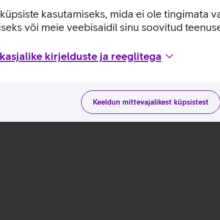
suured failid kui rakendused laeksid kiiremini kui varem.
e küpsiste kasutamiseks, mida ei ole tingimata v
seks või meie veebisaidil sinu soovitud teenu
M1_EST
asjalike kirjelduste ja reeglitega
Keeldun mittevajalikest küpsistest