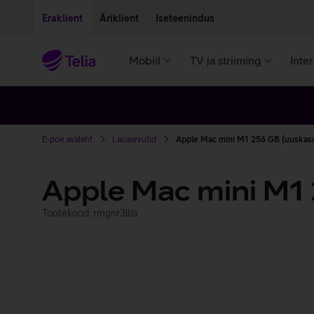
Liigu edasi põhisisu juurde
Ligipääsetavus
Eraklient
Äriklient
Iseteenindus
Mobiil
TV ja striiming
Inte
E-poe avaleht
Lauaarvutid
Apple Mac mini M1 256 GB (uuskas
Apple Mac mini M1
Tootekood: rmgnr3ll/a