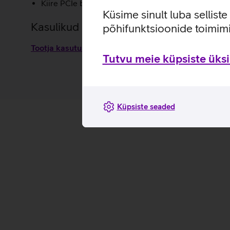
Kiire PCIe baasil välkmäluga kõvaketas tagab, et nii 
Küsime sinult luba sellist
Kasulikud lingid
põhifunktsioonide toimimi
Tootja kasutusjuhend lauaarvutile Apple Mac mini 
Tutvu meie küpsiste üksik
Küpsiste seaded