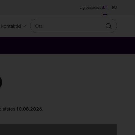
Ligipääsetavus
ET
RU
Otsi
a kontaktid
Otsin
)
e alates
10.08.2026
.