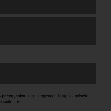
4 päeva jooksul
tasuta tagastada. Kuupakkumistele
ta saatmine.