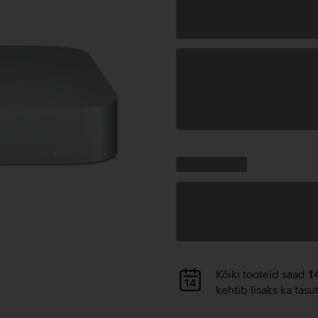
Andmete
laadimine
Kampaania
Andmete
pakkumised:
laadimine
Andmete
Kõiki tooteid saad
1
laadimine
kehtib lisaks ka tasu