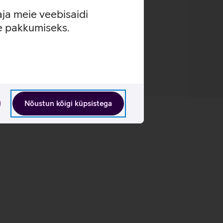
aja meie veebisaidi
se pakkumiseks.
Nõustun kõigi küpsistega