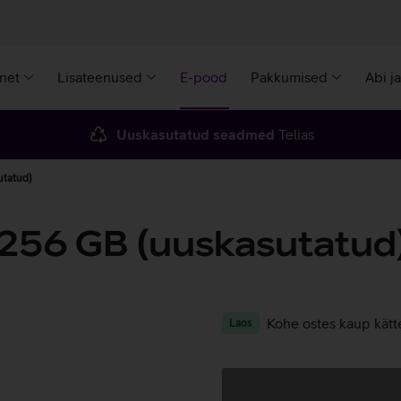
rnet
Lisateenused
E-pood
Pakkumised
Abi j
Uuskasutatud seadmed
Telias
utatud)
 256 GB (uuskasutatud
Kohe ostes kaup kätt
Laos