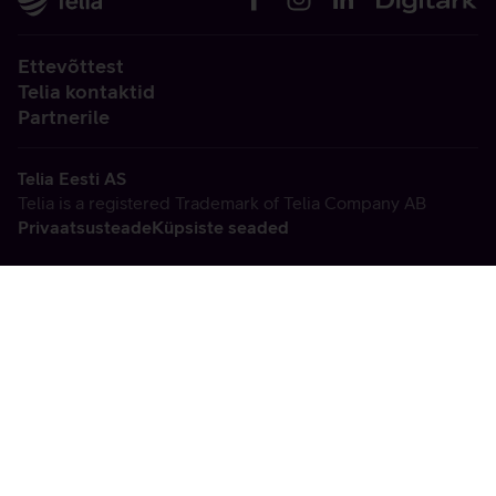
Ettevõttest
Telia kontaktid
Partnerile
Telia Eesti AS
Telia is a registered Trademark of Telia Company AB
Privaatsusteade
Küpsiste seaded