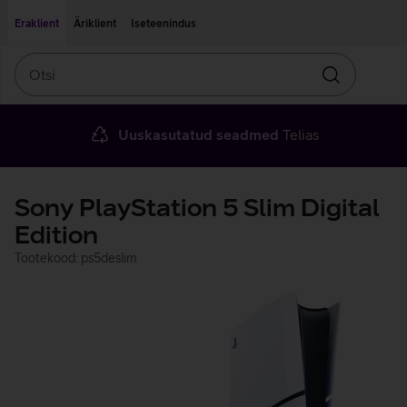
Liigu edasi põhisisu juurde
Ligipääsetavus
Eraklient
Äriklient
Iseteenindus
Otsi
Otsin
Uuskasutatud seadmed
Telias
Sony PlayStation 5 Slim Digital
Edition
Tootekood: ps5deslim