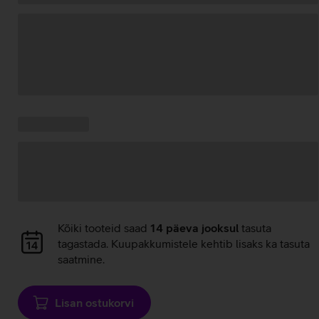
Andmete
laadimine
Kampaania
Andmete
pakkumised:
laadimine
Andmete
Kõiki tooteid saad
14 päeva jooksul
tasuta
laadimine
tagastada. Kuupakkumistele kehtib lisaks ka tasuta
saatmine.
Lisan ostukorvi