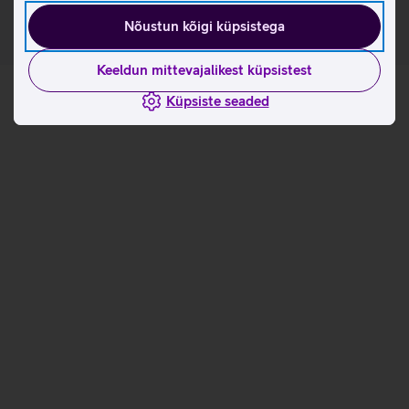
Nõustun kõigi küpsistega
Keeldun mittevajalikest küpsistest
Küpsiste seaded