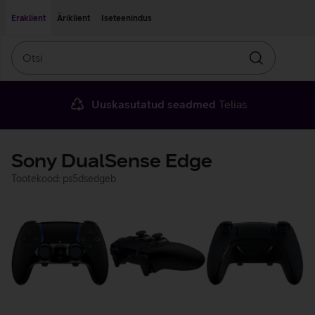
Liigu edasi põhisisu juurde
Ligipääsetavus
Eraklient
Äriklient
Iseteenindus
Otsi
Otsin
Uuskasutatud seadmed
Telias
Sony DualSense Edge
Tootekood: ps5dsedgeb