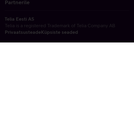
Partnerile
Telia Eesti AS
Telia is a registered Trademark of Telia Company AB
Privaatsusteade
Küpsiste seaded
Vabandame, tekkis
tehniline viga