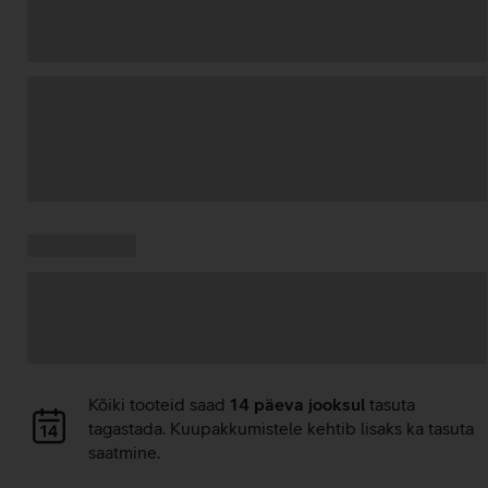
Andmete
laadimine
Kampaania
Andmete
pakkumised:
laadimine
Andmete
Kõiki tooteid saad
14 päeva jooksul
tasuta
laadimine
tagastada. Kuupakkumistele kehtib lisaks ka tasuta
saatmine.