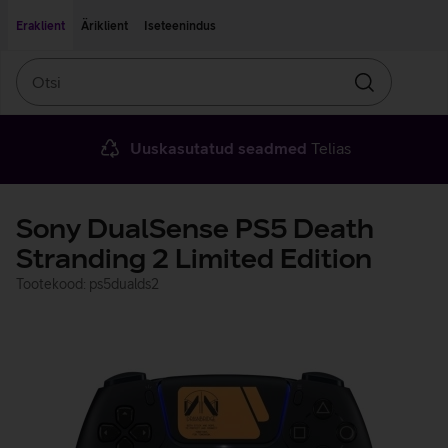
Liigu edasi põhisisu juurde
Ligipääsetavus
Eraklient
Äriklient
Iseteenindus
Otsi
Otsin
Uuskasutatud seadmed
Telias
Sony DualSense PS5 Death
Stranding 2 Limited Edition
Tootekood: ps5dualds2