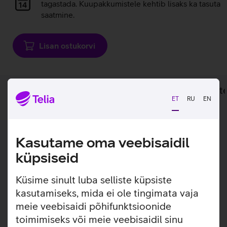
laadimine
tagastada. Kuupakkumistele kehtib lisaks ka tasuta
saatmine.
Lisan ostukorvi
Lisainfo
Tehnilised andmed
Toot
ET
RU
EN
Lisainfo
Nintendo Joy-Con juhtpuldid pakuvad
mitmekülgset mängukogemust igale
Kasutame oma veebisaidil
mängijale.
küpsiseid
Joy-Con juhtpuldid pakuvad paindlikkust olenevalt
Küsime sinult luba selliste küpsiste
mängust: mängi üksi, koos sõbraga või kinnita need otse
kasutamiseks, mida ei ole tingimata vaja
Nintendo Switch konsoolile. Täiendavate pultidega on
meie veebisaidi põhifunktsioonide
võimalik Nintendo Switch OLED konsoolil mängida lausa
neljakesi. Puldid on varustatud liikumisanduritega ning
toimimiseks või meie veebisaidil sinu