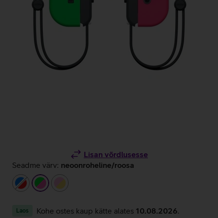
Lisan võrdlusesse
Seadme värv:
neoonroheline/roosa
sinine/punane
neoonroheline/roosa
heleroosa/kollane
Kohe ostes kaup kätte alates
10.08.2026
.
Laos