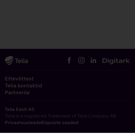
Ettevõttest
Telia kontaktid
Partnerile
Telia Eesti AS
Telia is a registered Trademark of Telia Company AB
Privaatsusteade
Küpsiste seaded