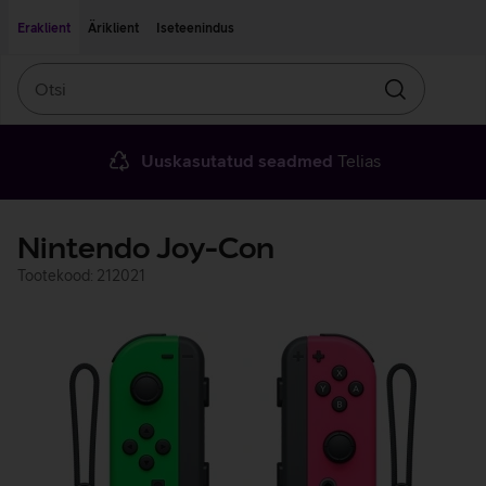
Liigu edasi põhisisu juurde
Ligipääsetavus
Eraklient
Äriklient
Iseteenindus
Otsi
Otsin
Uuskasutatud seadmed
Telias
Nintendo Joy-Con
Tootekood: 212021