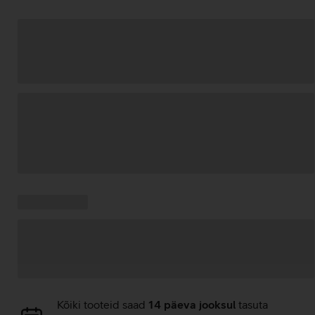
Andmete
laadimine
Kampaania
Andmete
pakkumised:
laadimine
Andmete
Kõiki tooteid saad
14 päeva jooksul
tasuta