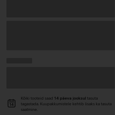
Andmete
laadimine
Kampaania
Andmete
pakkumised:
laadimine
Andmete
Kõiki tooteid saad
14 päeva jooksul
tasuta
laadimine
tagastada. Kuupakkumistele kehtib lisaks ka tasuta
saatmine.