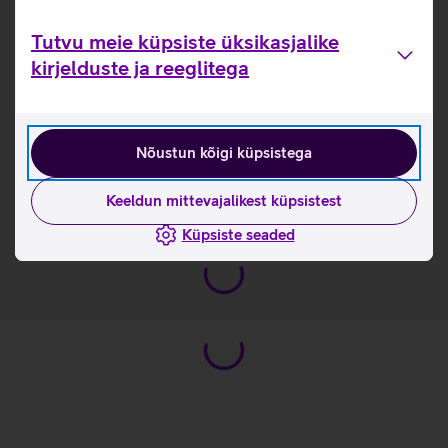
kasutusmugavuse ka pikemate mängusessioonide ajal.
Tutvu meie küpsiste üksikasjalike
Ühilduvus Nintendo Switch, Nintendo Switch OLED ja
kirjelduste ja reeglitega
Nintendo Switch Lite mängukonsooliga (juhtmevabalt).
Aku kestvus kuni 20 tundi ühe laadimisega.
Laadimine läbi Nintendo Switch konsooli.
Nõustun kõigi küpsistega
Kasulikud lingid
Keeldun mittevajalikest küpsistest
Tutvu mängukonsooli pultide Nintendo Joy-Con
omaduste ja kasutusviisidega tootja kodulehel
Küpsiste seaded