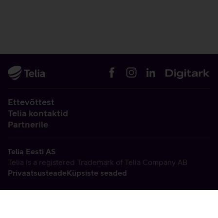
Ettevõttest
Telia kontaktid
Partnerile
Telia Eesti AS
Telia is a registered Trademark of Telia Company AB
Privaatsusteade
Küpsiste seaded