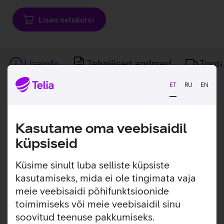
Lisan ostukorvi
Lisainfo
Tehnilised andmed
Toot
ET
RU
EN
Lisainfo
Nintendo Joy-Con juhtpuldid pakuvad
mitmekülgset mängukogemust igale
mängijale.
Kasutame oma veebisaidil
küpsiseid
Joy-Con juhtpuldid pakuvad paindlikkust olenevalt
mängust: mängi üksi, koos sõbraga või kinnita need otse
Küsime sinult luba selliste küpsiste
Nintendo Switch konsoolile. Täiendavate pultidega on
kasutamiseks, mida ei ole tingimata vaja
võimalik Nintendo Switch OLED konsoolil mängida lausa
neljakesi. Puldid on varustatud liikumisanduritega ning
meie veebisaidi põhifunktsioonide
mängust tulenevalt tekitavad vibratsioone, et saaksid
toimimiseks või meie veebisaidil sinu
kogeda realistlikku ja kaasahaaravat mängutunnet.
soovitud teenuse pakkumiseks.
Ergonoomiline disain tagab mugava haarde ja