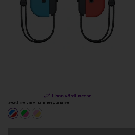
Lisan võrdlusesse
Seadme värv:
sinine/punane
sinine/punane
neoonroheline/roosa
heleroosa/kollane