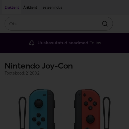
Liigu edasi põhisisu juurde
Ligipääsetavus
Eraklient
Äriklient
Iseteenindus
Otsi
Otsin
Uuskasutatud seadmed
Telias
Nintendo Joy-Con
Tootekood: 212002