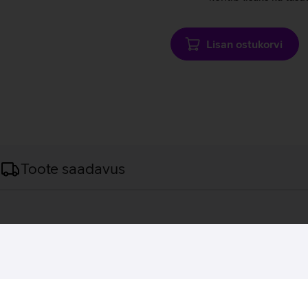
Lisan ostukorvi
Toote saadavus
sega monitor igapäevase töö tegemiseks. 27'' IPS ekraaniga mon
õsta ka üles ja alla kuni 150 mm, pöörata 90 kraadi enda ees ja
use eritumist. Erinevad ühenduspesad ja muudetav kaldenurk tag