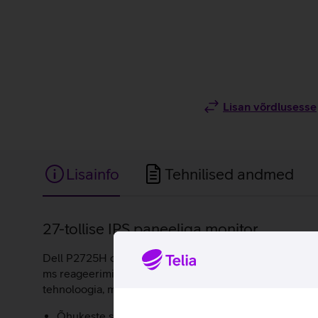
Lisan võrdlusesse
Lisainfo
Tehnilised andmed
Lisainfo
27-tollise IPS paneeliga monitor.
Dell P2725H on täpse värviedastuse ja kõrge kontrastsu
ms reageerimisaeg, 178°/178° vaatenurk. Ekraani saab t
tehnoloogia, mis vähendab silmi väsitavat sinise valg
Õhukeste servadega matt ekraan.