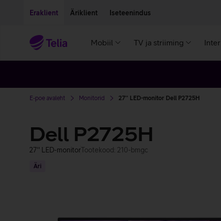
Liigu edasi põhisisu juurde
Ligipääsetavus
Eraklient
Äriklient
Iseteenindus
Mobiil
TV ja striiming
Inte
E-poe avaleht
Monitorid
27'' LED-monitor Dell P2725H
Dell P2725H
27'' LED-monitor
Tootekood: 210-bmgc
Äri