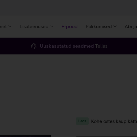
rnet
Lisateenused
E-pood
Pakkumised
Abi j
Uuskasutatud seadmed
Telias
Kohe ostes kaup kätt
Laos