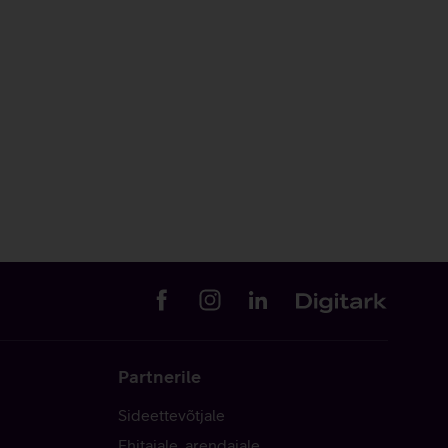
Partnerile
Sideettevõtjale
Ehitajale, arendajale