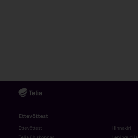
Ettevõttest
Ettevõttest
Hinnakiri
Telia ühiskonnas
Lepingud ja