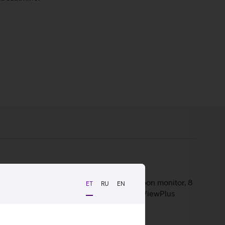
itoril on 1920 x 1080 piksline resolutsioon monitor, 8
ET
RU
EN
 kallutada ette-taha. Monitoril on ComfortViewPlus
avad ideaalse sobivuse igale töökohale.