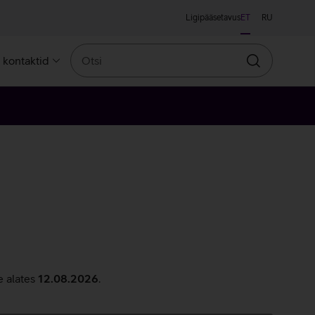
Ligipääsetavus
ET
RU
Otsi
a kontaktid
Otsin
e alates
12.08.2026
.