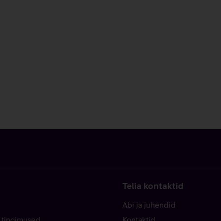
Telia kontaktid
Abi ja juhendid
 tingimused
Kontaktid