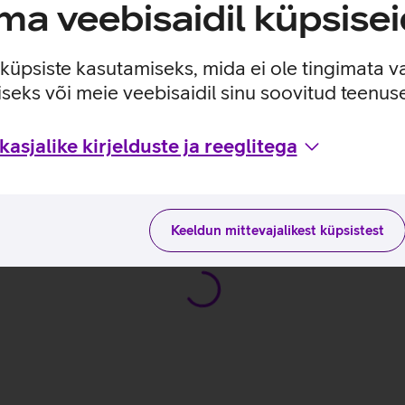
a veebisaidil küpsisei
 ja muuta kõrgust, et leida endale sobiv asend töötamiseks.
e küpsiste kasutamiseks, mida ei ole tingimata v
seks või meie veebisaidil sinu soovitud teenu
asjalike kirjelduste ja reeglitega
idega tootja kodulehel
Keeldun mittevajalikest küpsistest