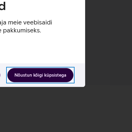
d
aja meie veebisaidi
se pakkumiseks.
Nõustun kõigi küpsistega