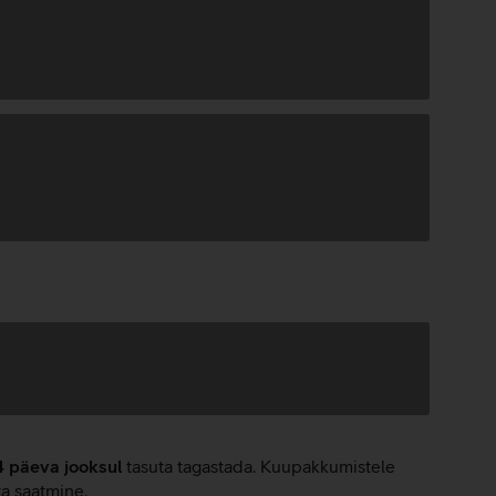
4 päeva jooksul
tasuta tagastada. Kuupakkumistele
ta saatmine.