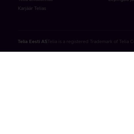
Karjäär Telias
Telia Eesti AS
Telia is a registered Trademark of Telia
Vabandame, t