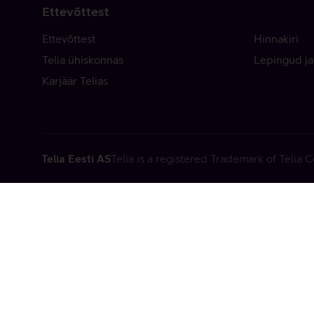
Ettevõttest
Ettevõttest
Hinnakiri
Telia ühiskonnas
Lepingud ja
Karjäär Telias
Telia Eesti AS
Telia is a registered Trademark of Telia