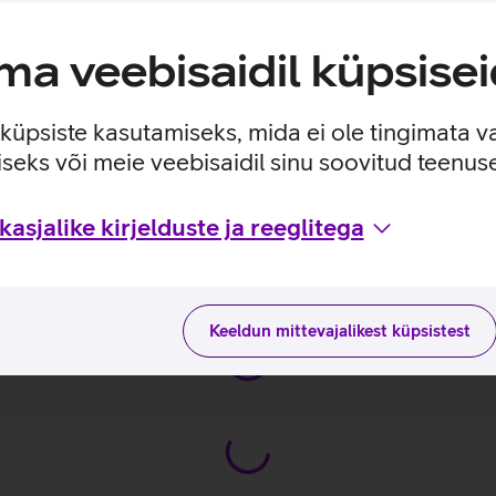
nfot. See on hädavajalik seade lauaarvuti kasutamiseks ning sa
a veebisaidil küpsisei
nurga alt vaadates.
 ja muuta kõrgust, et leida endale sobiv asend töötamiseks.
e küpsiste kasutamiseks, mida ei ole tingimata v
 laadida sülearvutit kuni 90 W võimsusega, mis aitab töökoha
seks või meie veebisaidil sinu soovitud teenu
asjalike kirjelduste ja reeglitega
sidega tootja kodulehel
Keeldun mittevajalikest küpsistest