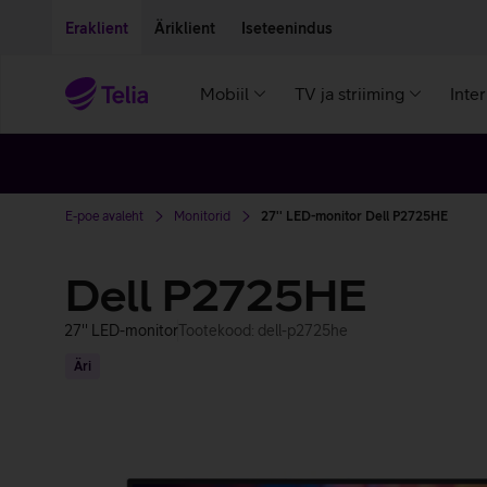
Liigu edasi põhisisu juurde
Ligipääsetavus
Eraklient
Äriklient
Iseteenindus
Mobiil
TV ja striiming
Inte
E-poe avaleht
Monitorid
27'' LED-monitor Dell P2725HE
Dell P2725HE
27'' LED-monitor
Tootekood: dell-p2725he
Äri