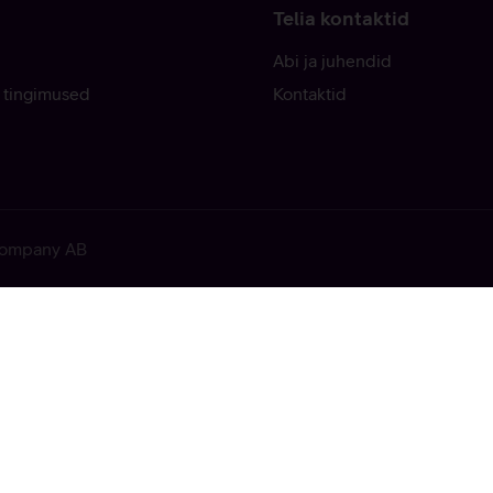
Telia kontaktid
Abi ja juhendid
 tingimused
Kontaktid
 Company AB