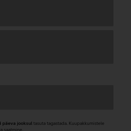
4 päeva jooksul
tasuta tagastada. Kuupakkumistele
ta saatmine.