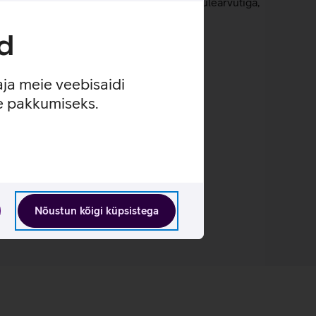
muti on seda võimalik ühendada näiteks sülearvutiga,
d
aja meie veebisaidi
 muuta juhtmevabamaks.
se pakkumiseks.
Nõustun kõigi küpsistega