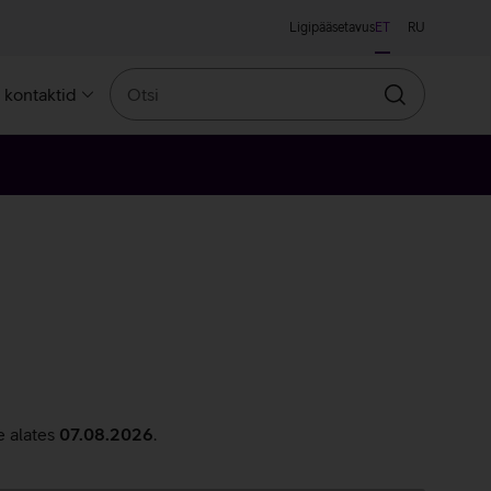
Ligipääsetavus
ET
RU
Otsi
a kontaktid
Otsin
e alates
07.08.2026
.