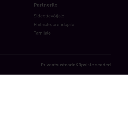
Partnerile
Sideettevõtjale
Ehitajale, arendajale
Tarnijale
Privaatsusteade
Küpsiste seaded