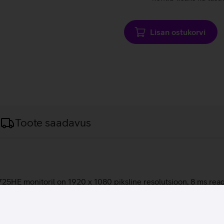
Lisan ostukorvi
Toote saadavus
25HE monitoril on 1920 x 1080 piksline resolutsioon, 8 ms reag
 kallutada ette-taha. Monitoril on ComfortViewPlus tehnoloogia, 
eaalse sobivuse igale töökohale. Monitor on klassikaliselt mini
s juhtmed ei ole segavaks faktoriks. Tänu USB-C tehnoloogiale 