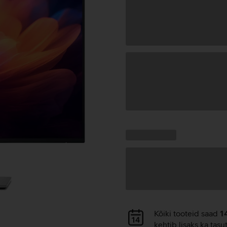
Andmete
laadimine
Kampaania
Andmete
pakkumised:
laadimine
Andmete
Kõiki tooteid saad
1
laadimine
kehtib lisaks ka tasu