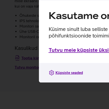
mille ekraanil näidatakse sellega ühendatud seadmest i
kui on vaja näha sisu suuremal ekraanil.
Kasutame om
Õhukeste servadega matt ekraan.
IPS tehnoloogia tagab erksad ja ühtlased värvid iga 
Monitori saab mugavalt kallutada, keerata ja pöörata
Küsime sinult luba sellist
Ühe USB‑C kaabliga saab edastada pilti, andmeid ja
põhifunktsioonide toimimi
Monitoril on RJ-45 võrgukaabli pesa.
Kasulikud lingid
Tutvu meie küpsiste üksik
Tootja kiirjuhend monitorile Dell P2725HE_EST
Tutvu monitori Dell P2725HE omaduste ja kasutusvii
Küpsiste seaded