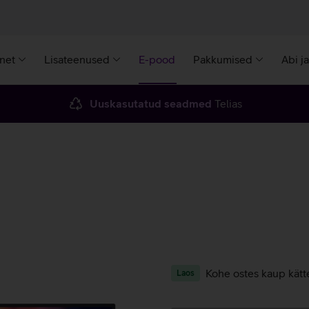
rnet
Lisateenused
E-pood
Pakkumised
Abi j
Uuskasutatud seadmed
Telias
Kohe ostes kaup kätt
Laos