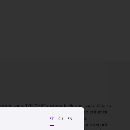
eerimisaeg, 178°/178° vaatenurk. Ekraani saab tõsta ka
mis vähendab silmi väsitavat sinise valguse eritumist.
malistliku disainiga ning jala küljes oleva
ET
RU
EN
asendab monitor ka dokki. Monitor ehk kuvar on seade,