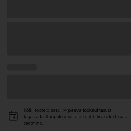
Andmete
laadimine
Kampaania
Andmete
pakkumised:
laadimine
Andmete
Kõiki tooteid saad
14 päeva jooksul
tasuta
laadimine
tagastada. Kuupakkumistele kehtib lisaks ka tasuta
saatmine.