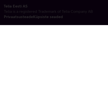
Telia Eesti AS
Telia is a registered Trademark of Telia Company AB
Privaatsusteade
Küpsiste seaded
Vabandame, tekkis
tehniline viga