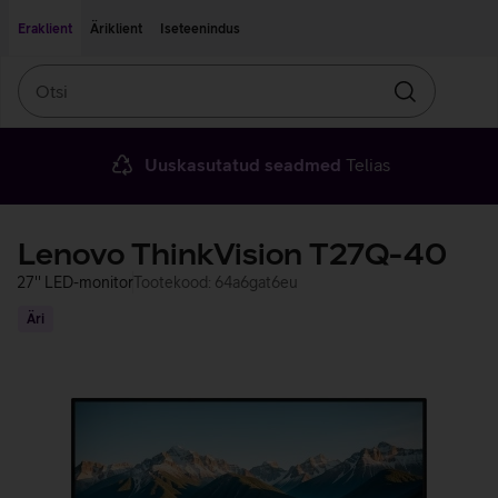
Liigu edasi põhisisu juurde
Ligipääsetavus
Eraklient
Äriklient
Iseteenindus
Otsi
Otsin
Uuskasutatud seadmed
Telias
Lenovo ThinkVision T27Q-40
27'' LED-monitor
Tootekood: 64a6gat6eu
Äri