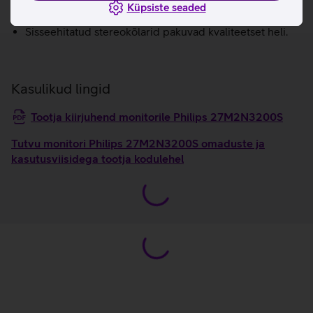
Smart Crosshair muudab sihtimise täpsemaks, muutes
Küpsiste seaded
sihiku värvi automaatselt taustaga kontrastsemaks.
Sisseehitatud stereokõlarid pakuvad kvaliteetset heli.
Kasulikud lingid
Tootja kiirjuhend monitorile Philips 27M2N3200S
Tutvu monitori Philips 27M2N3200S omaduste ja
kasutusviisidega tootja kodulehel