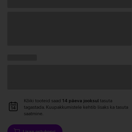
Andmete
laadimine
Kampaania
Andmete
pakkumised:
laadimine
Andmete
Kõiki tooteid saad
14 päeva jooksul
tasuta
laadimine
tagastada. Kuupakkumistele kehtib lisaks ka tasuta
saatmine.
Lisan ostukorvi