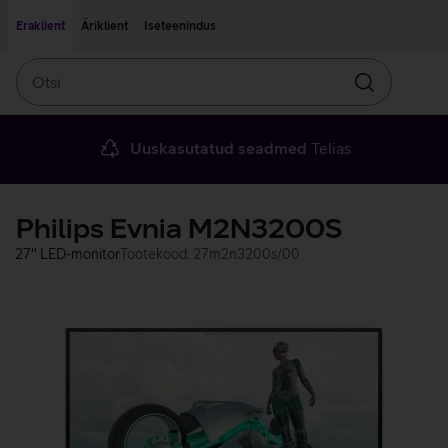
Liigu edasi põhisisu juurde
Ligipääsetavus
Eraklient
Äriklient
Iseteenindus
Otsi
Otsin
Uuskasutatud seadmed
Telias
Philips Evnia M2N3200S
27'' LED-monitor
Tootekood: 27m2n3200s/00