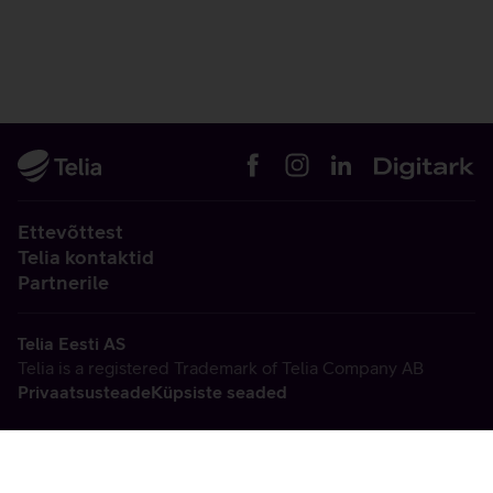
Ettevõttest
Telia kontaktid
Partnerile
Telia Eesti AS
Telia is a registered Trademark of Telia Company AB
Privaatsusteade
Küpsiste seaded