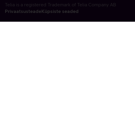
Telia is a registered Trademark of Telia Company AB
Privaatsusteade
Küpsiste seaded
Vabandame, tekkis
tehniline viga
tx:undefined:ut:null