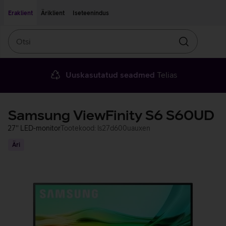
Liigu edasi põhisisu juurde
Ligipääsetavus
Eraklient
Äriklient
Iseteenindus
Otsi
Otsin
Uuskasutatud seadmed
Telias
Samsung ViewFinity S6 S60UD
27'' LED-monitor
Tootekood: ls27d600uauxen
Äri