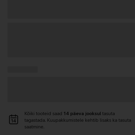
Andmete
laadimine
Kampaania
Andmete
pakkumised:
laadimine
Andmete
Kõiki tooteid saad
14 päeva jooksul
tasuta
laadimine
tagastada. Kuupakkumistele kehtib lisaks ka tasuta
saatmine.