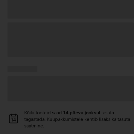
Andmete
laadimine
Kampaania
Andmete
pakkumised:
laadimine
Andmete
Kõiki tooteid saad
14 päeva jooksul
tasuta
laadimine
tagastada. Kuupakkumistele kehtib lisaks ka tasuta
saatmine.