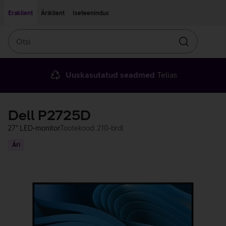
Liigu edasi põhisisu juurde
Ligipääsetavus
Eraklient
Äriklient
Iseteenindus
Otsi
Otsin
Uuskasutatud seadmed
Telias
Dell P2725D
27" LED-monitor
Tootekood: 210-brdl
Äri