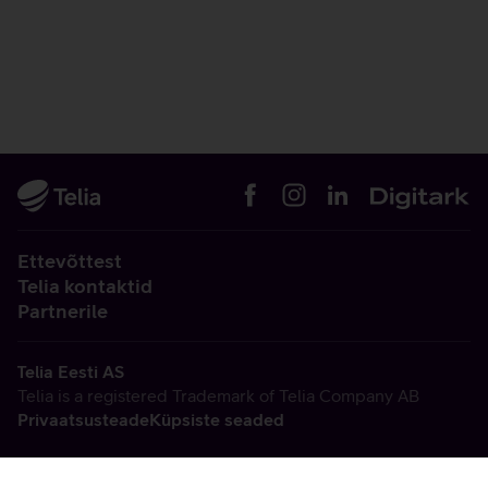
Ettevõttest
Telia kontaktid
Partnerile
Telia Eesti AS
Telia is a registered Trademark of Telia Company AB
Privaatsusteade
Küpsiste seaded