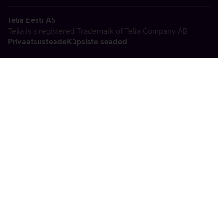
Telia Eesti AS
Telia is a registered Trademark of Telia Company AB
Privaatsusteade
Küpsiste seaded
Vabandame, tekkis
tehniline viga