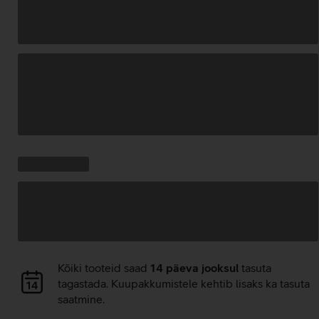
Andmete
laadimine
Kampaania
Andmete
pakkumised:
laadimine
Andmete
Kõiki tooteid saad
14 päeva jooksul
tasuta
laadimine
tagastada. Kuupakkumistele kehtib lisaks ka tasuta
saatmine.