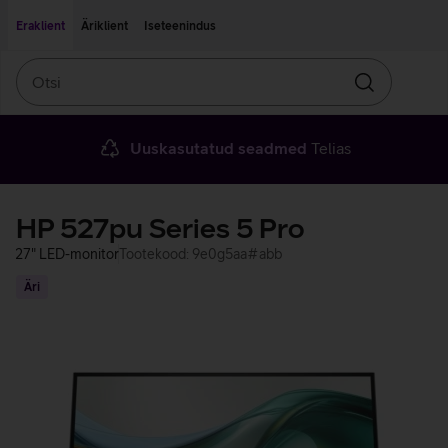
Liigu edasi põhisisu juurde
Ligipääsetavus
Eraklient
Äriklient
Iseteenindus
Otsi
Otsin
Uuskasutatud seadmed
Telias
HP 527pu Series 5 Pro
27" LED-monitor
Tootekood: 9e0g5aa#abb
Äri