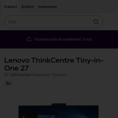
Liigu edasi põhisisu juurde
Ligipääsetavus
Eraklient
Äriklient
Iseteenindus
Otsi
Otsin
Uuskasutatud seadmed
Telias
Lenovo ThinkCentre Tiny-in-
One 27
27" LED-monitor
Tootekood: 11jhrat1eu
Äri