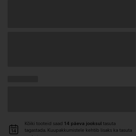
Andmete
laadimine
Kampaania
Andmete
pakkumised:
laadimine
Andmete
Kõiki tooteid saad
14 päeva jooksul
tasuta
laadimine
tagastada. Kuupakkumistele kehtib lisaks ka tasuta