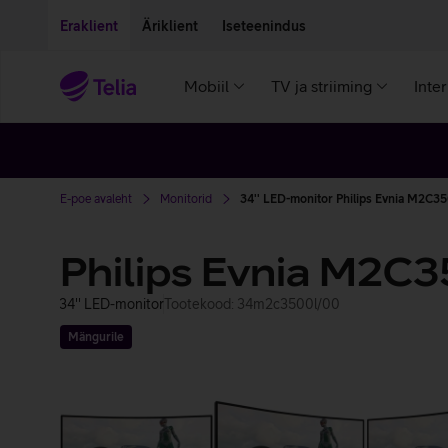
Liigu edasi põhisisu juurde
Ligipääsetavus
Eraklient
Äriklient
Iseteenindus
Mobiil
TV ja striiming
Inte
E-poe avaleht
Monitorid
34'' LED-monitor Philips Evnia M2C3
Philips Evnia M2C
34'' LED-monitor
Tootekood: 34m2c3500l/00
Mängurile