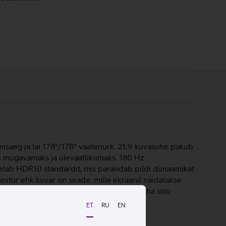
isaeg ja lai 178°/178° vaatenurk. 21:9 kuvasuhe pakub
e mugavamaks ja ülevaatlikumaks. 180 Hz
oetab HDR10 standardit, mis parandab pildi dünaamikat
nitor ehk kuvar on seade, mille ekraanil näidatakse
dada näiteks sülearvutiga, kui on vaja näha sisu
ET
RU
EN