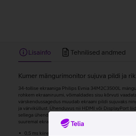
Lisainfo
Tehnilised andmed
Lisainfo
Kumer mängurimonitor sujuva pildi ja rik
34-tollise ekraaniga Philips Evnia 34M2C3500L mänguri
rohkem ekraaniruumi, võimaldades sisu kõrvuti vaada
värskendussagedus muudab ekraani pildi sujuvaks ning 
ja värviküllust. Ühenduvus nii HDMI või DisplayPort li
sellega ühendatud seadmest infot. See on hädavajalik s
suuremal ekraanil.
0,5 ms kiire reaktsiooniaeg vähendab tõhusalt moonut