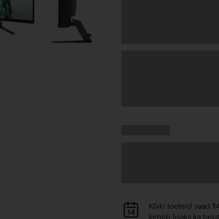
Andmete
laadimine
Kampaania
Andmete
pakkumised:
laadimine
Andmete
Kõiki tooteid saad
1
laadimine
kehtib lisaks ka tasu