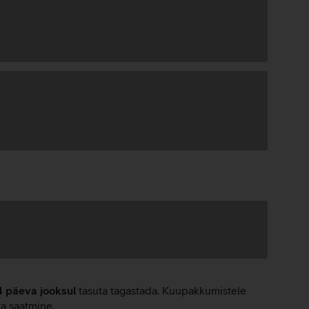
4 päeva jooksul
tasuta tagastada. Kuupakkumistele
ta saatmine.