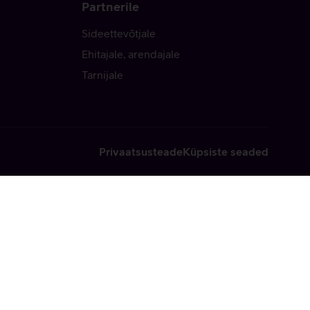
Partnerile
Sideettevõtjale
Ehitajale, arendajale
Tarnijale
Privaatsusteade
Küpsiste seaded