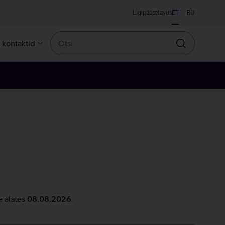
Ligipääsetavus
ET
RU
Otsi
a kontaktid
Otsin
e alates
08.08.2026
.