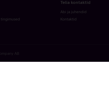
Telia kontaktid
Abi ja juhendid
 tingimused
Kontaktid
 Company AB