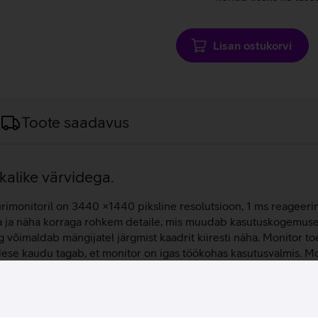
Lisan ostukorvi
Toote saadavus
kalike värvidega.
monitoril on 3440 ×1440 piksline resolutsioon, 1 ms reageerim
ta ja näha korraga rohkem detaile, mis muudab kasutuskogemus
võimaldab mängijatel järgmist kaadrit kiiresti näha. Monitor t
idese kaudu tagab, et monitor on igas töökohas kasutusvalmis. Mo
eade lauaarvuti kasutamiseks ning samuti on seda võimalik ühen
usi ja hägusust, pakkudes teravat ja täpset visuaali.