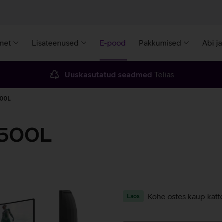
rnet
Lisateenused
E-pood
Pakkumised
Abi j
Uuskasutatud seadmed
Telias
500L
3500L
Kohe ostes kaup kätt
Laos