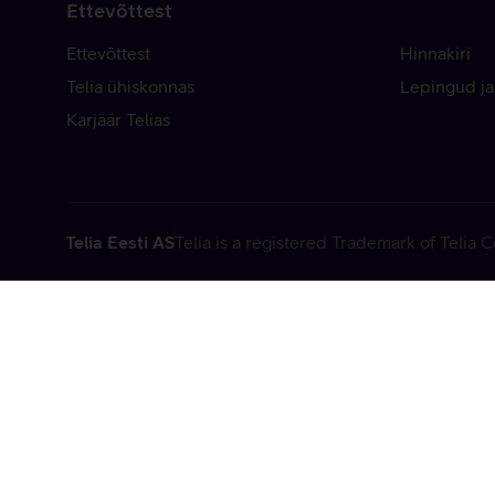
Ettevõttest
Ettevõttest
Hinnakiri
Telia ühiskonnas
Lepingud ja
Karjäär Telias
Telia Eesti AS
Telia is a registered Trademark of Telia