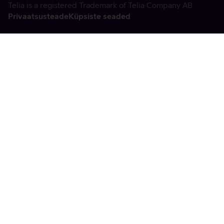
Telia is a registered Trademark of Telia Company AB
Privaatsusteade
Küpsiste seaded
Vabandame, tekkis
tehniline viga
tx:undefined:ut:null