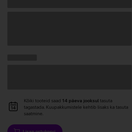
Andmete
laadimine
Kampaania
Andmete
pakkumised:
laadimine
Andmete
Kõiki tooteid saad
14 päeva jooksul
tasuta
laadimine
tagastada. Kuupakkumistele kehtib lisaks ka tasuta
saatmine.
Lisan ostukorvi