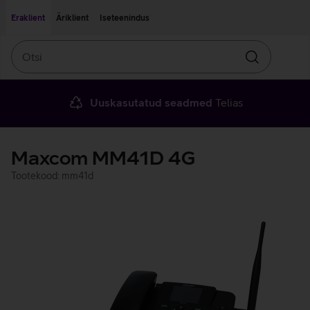
Liigu edasi põhisisu juurde
Ligipääsetavus
Eraklient
Äriklient
Iseteenindus
Otsi
Otsin
Uuskasutatud seadmed
Telias
Maxcom MM41D 4G
Tootekood: mm41d