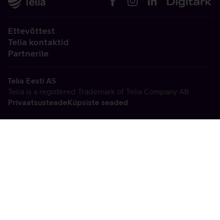
Ettevõttest
Telia kontaktid
Partnerile
Telia Eesti AS
Telia is a registered Trademark of Telia Company AB
Privaatsusteade
Küpsiste seaded