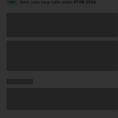
Kohe ostes kaup kätte alates
07.08.2026
.
Laos
Andmete
laadimine
Kampaania
Andmete
pakkumised:
laadimine