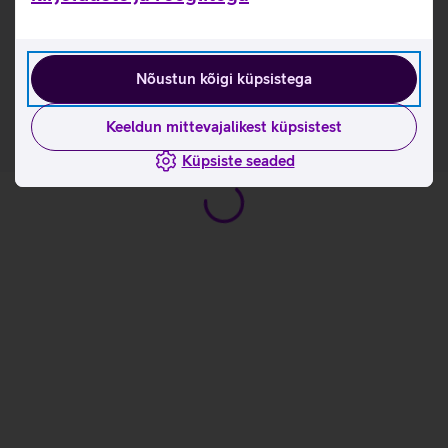
MM827 4G_EST
Tutvu nuputelefoni Maxcom MM827 4G omaduste ja
kasutusviisidega tootja kodulehel
Nõustun kõigi küpsistega
Keeldun mittevajalikest küpsistest
Küpsiste seaded