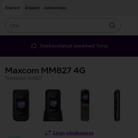
Liigu edasi põhisisu juurde
Ligipääsetavus
Eraklient
Äriklient
Iseteenindus
Otsi
Otsin
Uuskasutatud seadmed
Telias
Maxcom MM827 4G
Tootekood: mm827
Lisan võrdlusesse