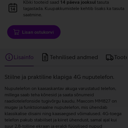
Andmete
Kõiki tooteid saad
14 päeva jooksul
tasuta
laadimine
tagastada. Kuupakkumistele kehtib lisaks ka tasuta
saatmine.
Lisan ostukorvi
Lisainfo
Tehnilised andmed
Toot
Lisainfo
Stiilne ja praktiline klapiga 4G nuputelefon.
Nuputelefon on kaasaskantav akuga varustatud telefon,
millega saab teha kõnesid ja saata sõnumeid
raadiotelefonside tugivõrgu kaudu. Maxcom MM827 on
mugav ja funktsionaalne nuputelefon, mis ühendab
klassikalise disaini ning kaasaegsed võimalused. 4G-toega
telefon pakub stabiilset ja kiiret ühendust, samal ajal kui
suur 2,8-tolline ekraan ja eraldi füüsilised nupud