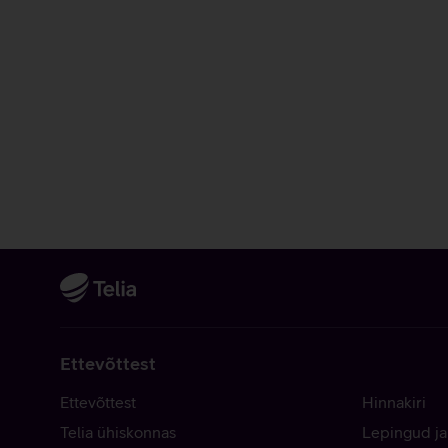
Ettevõttest
Ettevõttest
Hinnakiri
Telia ühiskonnas
Lepingud ja