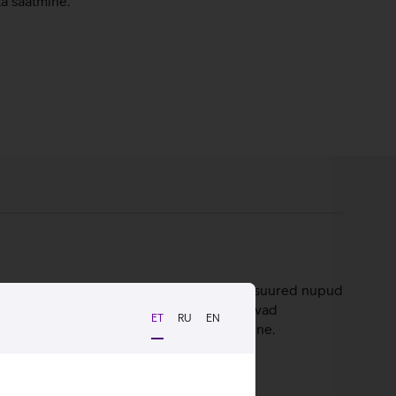
ta saatmine.
niks. Klapiga telefonil on avar ekraan ja suured nupud
esolutsiooniga ekraaniga, mida iseloomustavad
ET
RU
EN
, lihtsalt helistamine või sõnumite saatmine.