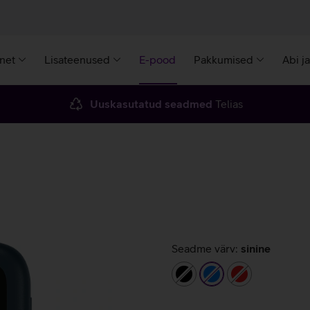
rnet
Lisateenused
E-pood
Pakkumised
Abi j
Uuskasutatud seadmed
Telias
Seadme värv:
sinine
must
sinine
punane