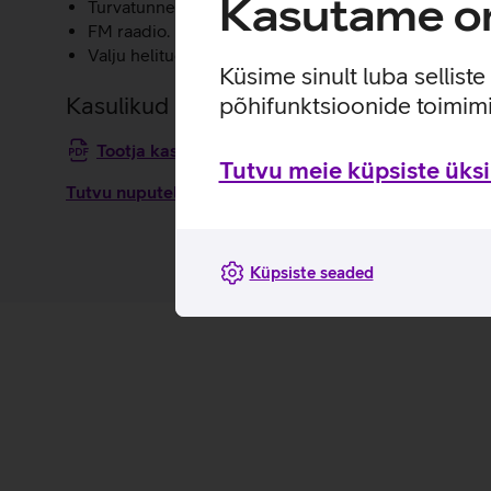
Kasutame om
Turvatunnet lisab seadmele SOS hädaabi nupp. SOS 
FM raadio.
Valju helitugevusega käed-vabad kõlar.
Küsime sinult luba sellist
põhifunktsioonide toimimi
Kasulikud lingid
Tootja kasutusjuhend nuputelefonile Nokia 2660
Tutvu meie küpsiste üksik
Tutvu nuputelefoni Nokia 2660 Flip omaduste ja kasu
Küpsiste seaded