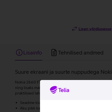
Lisan võrdlusesse
Lisainfo
Tehnilised andmed
Lisainfo
Suure ekraani ja suurte nuppudega Nokia
Nokia 2660 Flip 4G on omanäoline ja käepärane kaaslan
ning lisaks mahub seade mugavalt taskusse ning ei vaja
praktilised lahendused, hõlpsalt ja arusaadavalt hallat
Seadme klapil on 1,77’’ teine ekraan, mis näitab kell
Aku pikk kasutusiga võimaldab teil ühenduses olla pä