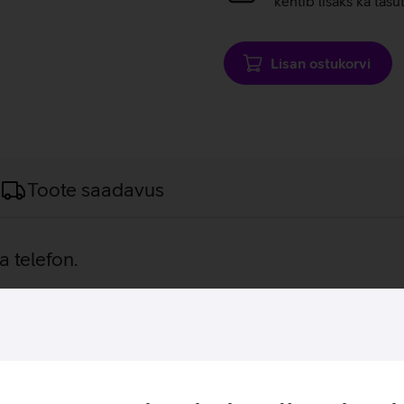
kehtib lisaks ka tasu
Lisan ostukorvi
Toote saadavus
 telefon.
e mobiilsele vanaemale või lapsele tema päris esimeseks telefo
 igapäevast laadimist. Mobiiltelefon on 2,8-tollise 240 x 320 r
avad igapäevaseks funktsioonid, olgu selleks FM raadio kuulamine
aaega ja kuupäeva ning helistaja infot.
evi järjest.