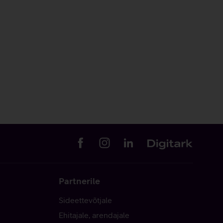
Partnerile
Sideettevõtjale
Ehitajale, arendajale