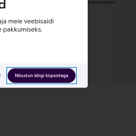
d
 helistab viiele hädaabikontaktile aadressiraamatus.
aja meie veebisaidi
se pakkumiseks.
Nõustun kõigi küpsistega