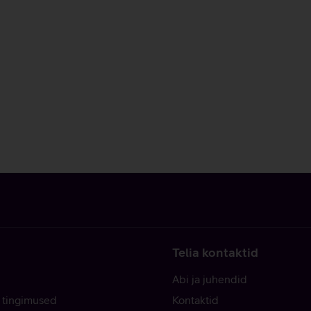
Telia kontaktid
Abi ja juhendid
 tingimused
Kontaktid