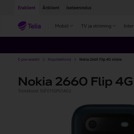
Liigu edasi põhisisu juurde
Ligipääsetavus
Eraklient
Äriklient
Iseteenindus
Mobiil
TV ja striiming
Inte
E-poe avaleht
Nuputelefonid
Nokia 2660 Flip 4G sinine
Nokia 2660 Flip 4G
Tootekood: 1GF011GPG1A02