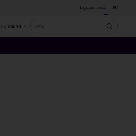
Ligipääsetavus
ET
RU
Otsi
a kontaktid
Otsin