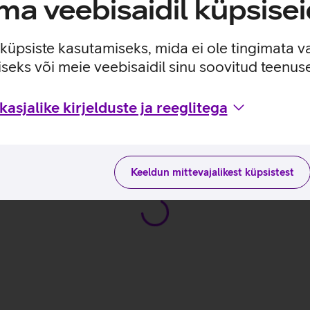
a veebisaidil küpsisei
nupule vajutamine saadab hädaabisõnumi koos asukoha infoga ja
e küpsiste kasutamiseks, mida ei ole tingimata v
seks või meie veebisaidil sinu soovitud teenu
 Flip_EST
asjalike kirjelduste ja reeglitega
tusviisidega tootja kodulehel
Keeldun mittevajalikest küpsistest