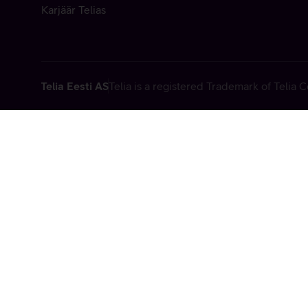
Karjäär Telias
Telia Eesti AS
Telia is a registered Trademark of Telia
Vabandame, t
tehniline viga