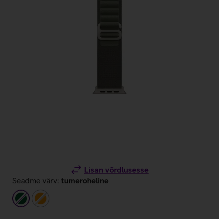
Lisan võrdlusesse
Seadme värv:
tumeroheline
tumeroheline
oranž