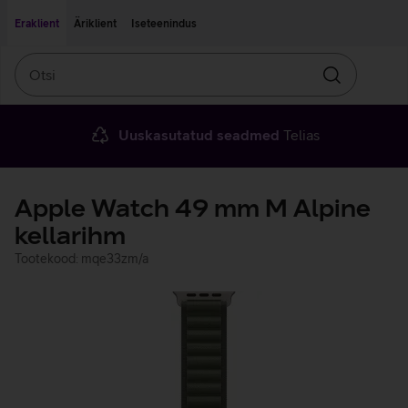
Liigu edasi põhisisu juurde
Ligipääsetavus
Eraklient
Äriklient
Iseteenindus
Otsi
Otsin
Uuskasutatud seadmed
Telias
Apple Watch 49 mm M Alpine
kellarihm
Tootekood: mqe33zm/a