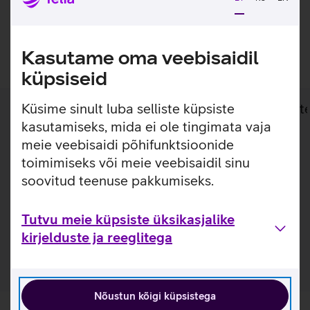
saatmine.
Lisan ostukorvi
Kasutame oma veebisaidil
küpsiseid
Küsime sinult luba selliste küpsiste
Lisainfo
Tehnilised andmed
Toot
kasutamiseks, mida ei ole tingimata vaja
meie veebisaidi põhifunktsioonide
Lisainfo
toimimiseks või meie veebisaidil sinu
Vastupidav ja sitke Alpine kellarihm on valmistatud
soovitud teenuse pakkumiseks.
kahekihilisest tekstiilist ja on omavahel kokku õmmeldud
nii, et ükski õmbluskoht ei oleks paista. Rihmal on tugev
korrosioonikindel titaanist G-kinnitus, et tagada turvaline
Tutvu meie küpsiste üksikasjalike
püsivus randmel.
kirjelduste ja reeglitega
Nõustun kõigi küpsistega