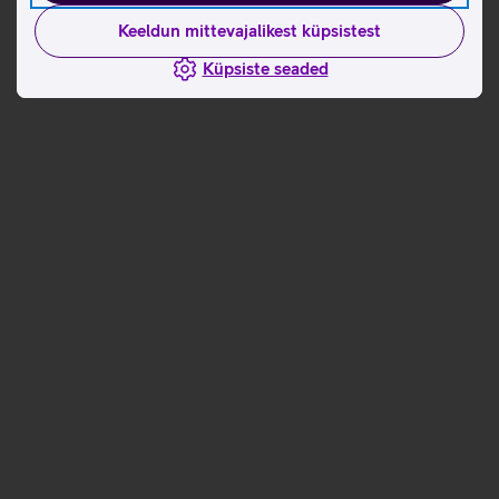
Keeldun mittevajalikest küpsistest
Küpsiste seaded