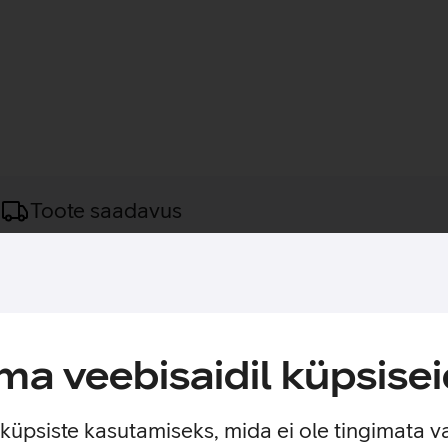
Toote saadavus
m on elegantne ja ajatu valik, mis annab sinu Apple Watchile lu
nnitusega süsteem võimaldab rihma pikkust kiiresti ja täpselt 
ldab kella välimust hetkega muuta. Galvaaniline viimistlus taga
a veebisaidil küpsisei
/49 mm, sealhulgas Ultra ja SE mudelitele. Apple Watch Serie
e küpsiste kasutamiseks, mida ei ole tingimata v