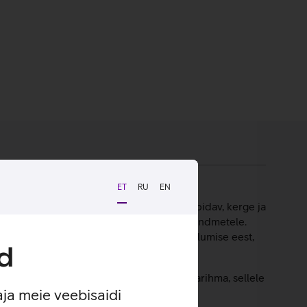
ET
RU
EN
ksusliku metallviimistluse. Rihm on vastupidav, kerge ja
reguleerida, sobides erineva suurusega randmetele.
b värvi püsivuse ja kaitse igapäevase kulumise eest,
d
s 11 42 mm vajab väiksemas mõõdus kellarihma, sellele
aja meie veebisaidi