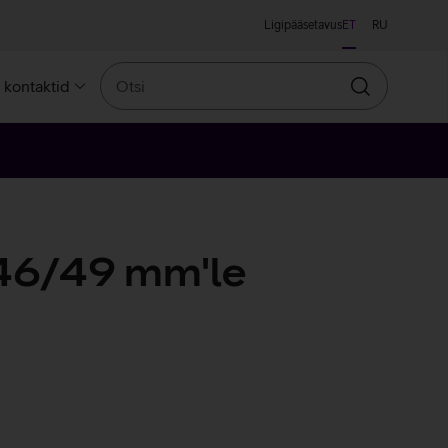
Ligipääsetavus
ET
RU
Otsi
a kontaktid
Otsin
46/49 mm'le