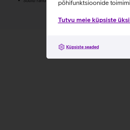
Sobib randme ümbermõõdule 16–21 cm.
põhifunktsioonide toimimi
Tutvu meie küpsiste üksik
Küpsiste seaded