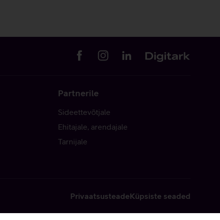
Partnerile
Sideettevõtjale
Ehitajale, arendajale
Tarnijale
Privaatsusteade
Küpsiste seaded