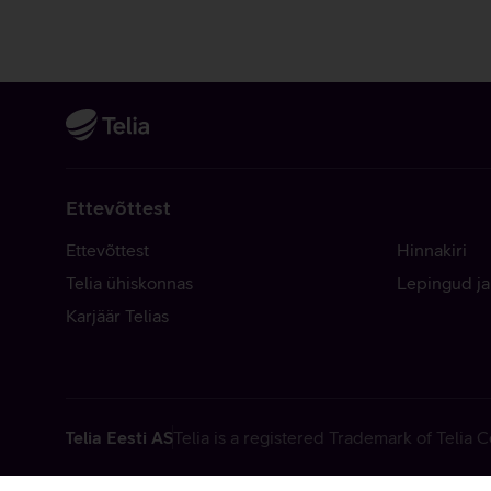
Ettevõttest
Ettevõttest
Hinnakiri
Telia ühiskonnas
Lepingud ja
Karjäär Telias
Telia Eesti AS
Telia is a registered Trademark of Telia