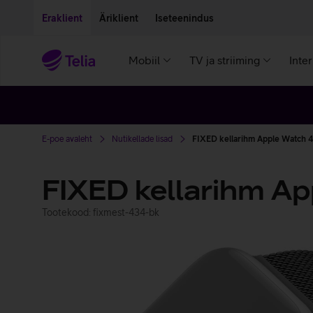
Liigu edasi põhisisu juurde
Ligipääsetavus
Eraklient
Äriklient
Iseteenindus
Mobiil
TV ja striiming
Inte
E-poe avaleht
Nutikellade lisad
FIXED kellarihm Apple Watch 
FIXED kellarihm A
Tootekood: fixmest-434-bk