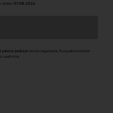
e alates
07.08.2026
.
4 päeva jooksul
tasuta tagastada. Kuupakkumistele
ta saatmine.