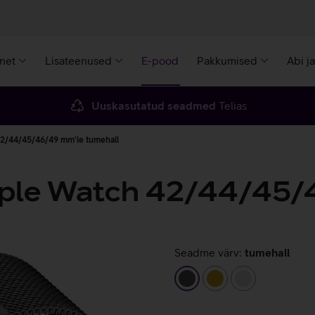
rnet
Lisateenused
E-pood
Pakkumised
Abi j
Uuskasutatud seadmed
Telias
42/44/45/46/49 mm'le tumehall
pple Watch 42/44/45/
Seadme värv:
tumehall
tumehall
kuldne
hõbedane