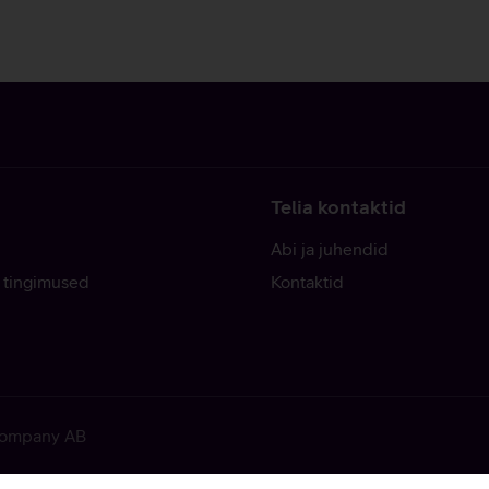
Telia kontaktid
Abi ja juhendid
 tingimused
Kontaktid
 Company AB