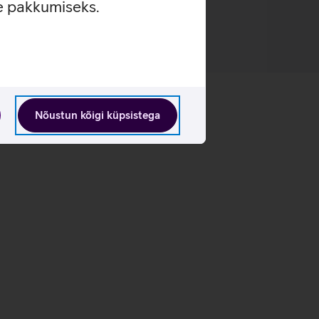
se pakkumiseks.
Nõustun kõigi küpsistega