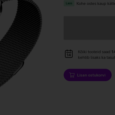
Kohe ostes kaup kätt
Laos
Andmete
laadimine
Andmete
Kõiki tooteid saad
1
laadimine
kehtib lisaks ka tasu
Lisan ostukorvi