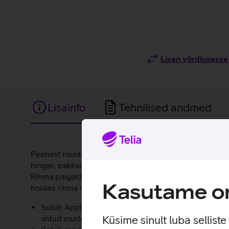
Lisan võrdlusesse
Lisainfo
Tehnilised andmed
Lisainfo
Peenest roostevabast terasest võrkkonstruktsiooniga rih
hingav, pakkudes mugavust kogu päeva vältel. Magnetki
Rihma paigaldamine ja eemaldamine on lihtne ning võima
Kasutame om
hoides rihma välimuse kaua kvaliteetsena.
Sobib Apple Watch mudelitele suuruses 42/44/45/46
Küsime sinult luba sellist
antud mudel ei sobi.