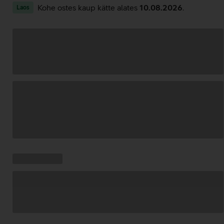
Kohe ostes kaup kätte alates
10.08.2026
.
Laos
Andmete
laadimine
Kampaania
Andmete
pakkumised:
laadimine