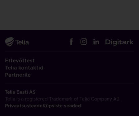
Ettevõttest
Telia kontaktid
Partnerile
Telia Eesti AS
Telia is a registered Trademark of Telia Company AB
Privaatsusteade
Küpsiste seaded