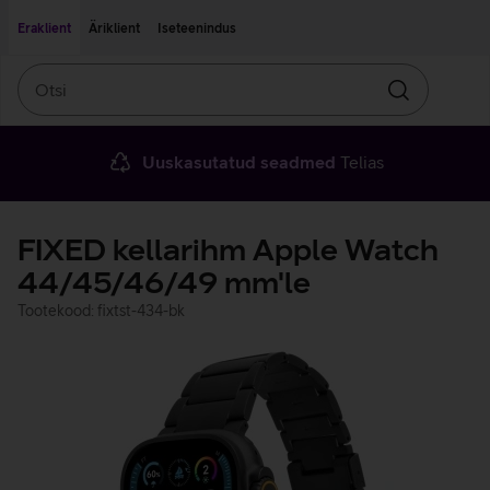
Liigu edasi põhisisu juurde
Ligipääsetavus
Eraklient
Äriklient
Iseteenindus
Otsi
Otsin
Uuskasutatud seadmed
Telias
FIXED kellarihm Apple Watch
44/45/46/49 mm'le
Tootekood: fixtst-434-bk