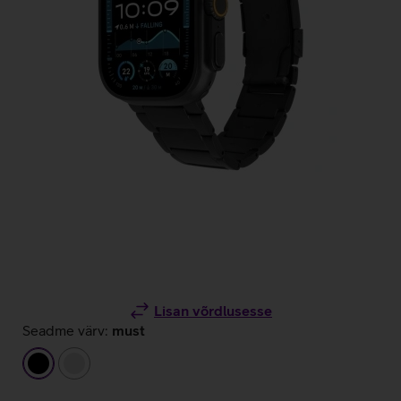
Lisan võrdlusesse
Seadme värv:
must
must
hõbedane