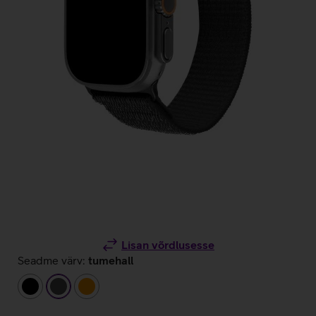
Lisan võrdlusesse
Seadme värv:
tumehall
must
tumehall
oranž