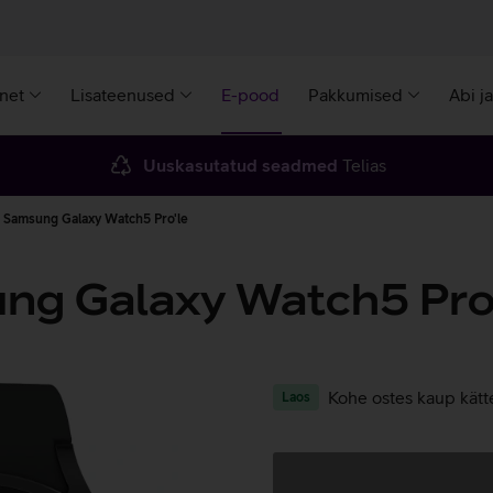
rnet
Lisateenused
E-pood
Pakkumised
Abi j
Uuskasutatud seadmed
Telias
s Samsung Galaxy Watch5 Pro'le
ng Galaxy Watch5 Pro
Kohe ostes kaup kätt
Laos