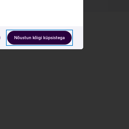
Nõustun kõigi küpsistega