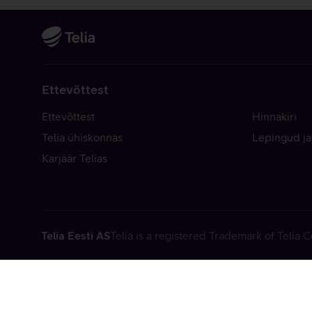
Ettevõttest
Ettevõttest
Hinnakiri
Telia ühiskonnas
Lepingud ja
Karjäär Telias
Telia Eesti AS
Telia is a registered Trademark of Telia