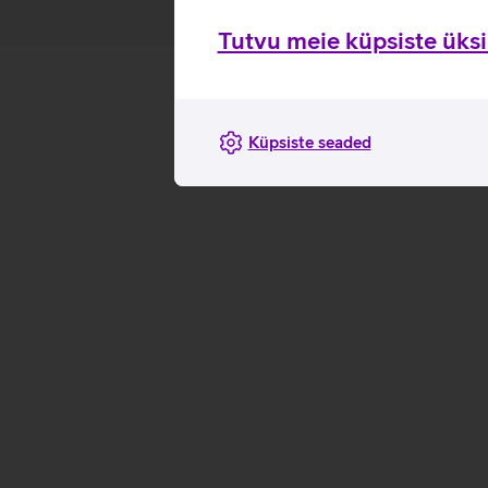
Tutvu meie küpsiste üksik
Küpsiste seaded