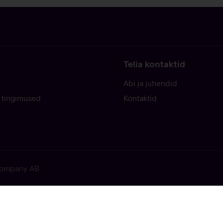
Telia kontaktid
Abi ja juhendid
 tingimused
Kontaktid
 Company AB