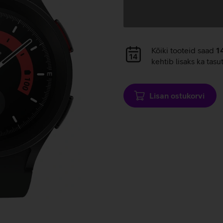
Andmete
laadimine
Andmete
Kõiki tooteid saad
1
laadimine
kehtib lisaks ka tasu
Lisan ostukorvi