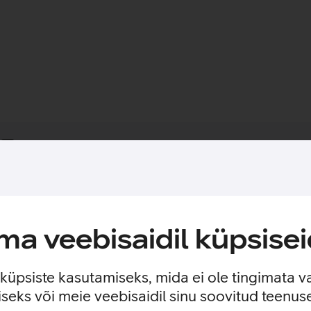
Toote saadavus
st ekraanikaitseklaasiga.
ss kaitseb sinu Samsung Galaxy Watch5 Pro igapäevaste ohtude 
a veebisaidil küpsisei
aani.
taaskasutada.
e küpsiste kasutamiseks, mida ei ole tingimata v
seks või meie veebisaidil sinu soovitud teenu