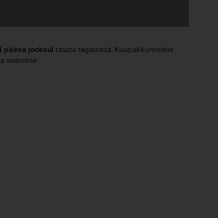
4 päeva jooksul
tasuta tagastada. Kuupakkumistele
ta saatmine.