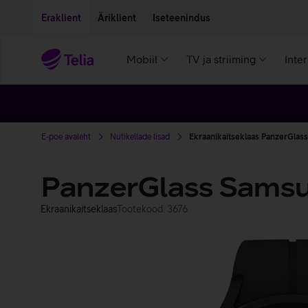
Liigu edasi põhisisu juurde
Ligipääsetavus
Eraklient
Äriklient
Iseteenindus
Mobiil
TV ja striiming
Inte
E-poe avaleht
Nutikellade lisad
Ekraanikaitseklaas PanzerGlas
PanzerGlass Samsu
Ekraanikaitseklaas
Tootekood: 3676