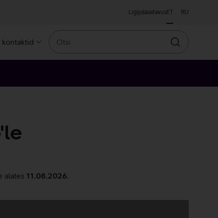
Ligipääsetavus
ET
RU
Otsi
a kontaktid
Otsin
'le
e alates
11.08.2026
.