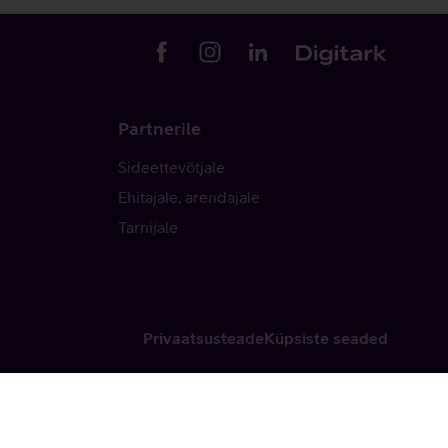
Partnerile
Sideettevõtjale
Ehitajale, arendajale
Tarnijale
Privaatsusteade
Küpsiste seaded