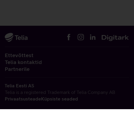
Ettevõttest
Telia kontaktid
Partnerile
Telia Eesti AS
Telia is a registered Trademark of Telia Company AB
Privaatsusteade
Küpsiste seaded