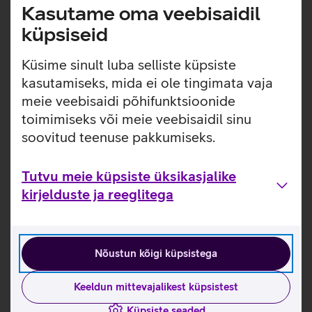
Kasutame oma veebisaidil
Tootja kiirjuhend nutisõrmusele Momax OneSense
küpsiseid
Active_EST
Tutvu nutisõrmuse Momax OneSense Active omaduste
Küsime sinult luba selliste küpsiste
ja kasutusviisidega tootja kodulehel
kasutamiseks, mida ei ole tingimata vaja
meie veebisaidi põhifunktsioonide
Momax nutisõrmuse mõõtmise juhised
toimimiseks või meie veebisaidil sinu
soovitud teenuse pakkumiseks.
Seotud artiklid ja videod
Tutvu meie küpsiste üksikasjalike
kirjelduste ja reeglitega
Nõustun kõigi küpsistega
Keeldun mittevajalikest küpsistest
Küpsiste seaded