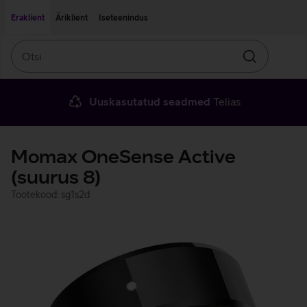
Liigu edasi põhisisu juurde
Ligipääsetavus
Eraklient
Äriklient
Iseteenindus
Otsi
Otsin
Uuskasutatud seadmed
Telias
Momax OneSense Active
(suurus 8)
Tootekood: sg1s2d