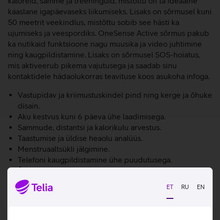
kaloreid, samme ja treeninguid, mistõttu on ta ideaalne
kaaslane igapäevaseks liikumiseks. Lisaks on sõrmusel kuni
50 meetrit veekindlus, mistõttu sobib see hästi ka
ujumiseks ja veespordiks. OneSense Active sõrmus pakub
ka nutikaid funktsioone nagu muusika ja video juhtimine
ning kaugpildistamine. Lisaks on sõrmusel SOS-hoiatus,
mis aktiveerub pikema vajutusega ja saadab sinu
kontaktidele hädaolukorras teavituse koos asukoha infoga.
Vastupidav ja kriimustuskindel pind ning kerge ja õhuke
disain.
Aku kestvus kuni 6 päeva ühe laadimisega.
Sammude, distantsi ja kalorikulu arvestus.
Taastumise ja üldise heaolu analüüs.
Menstruaaltsükli jälgimine.
Telefoni kaugpildistamine ühe puudutusega.
Žestikontroll mugavaks kasutamiseks.
Bluetooth-ühendus sünkroonimiseks.
ET
RU
EN
Täielik ühilduvus Momax Sense rakendusega.
Kasulikud lingid