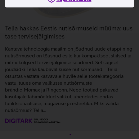
Telia hakkas Eestis nutisõrmuseid müüma: uus
tase tervisejälgimises
Kantava tehnoloogia maailm on jõudnud uude etappi ning
nutisõrmused on tõusnud esile kui kompaktsed, stiilsed ja
mitmekülgsed tervisejälgimise seadmed. Sel sügisel
jõudsidki Telia kaubavalikusse nutisõrmused. Telia
otsustas vastata kasvavale huvile selle tootekategooria
vastu, tuues oma valikusse nutisõrmuste
brändid Momax ja Ringconn. Need tootjad pakuvad
kasutajale läbimõeldud valikut, ühendades endas
funktsionaalsuse, mugavuse ja esteetika. Miks valida
nutisõrmus? Telia…