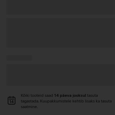
Andmete
laadimine
Kampaania
Andmete
pakkumised:
laadimine
Andmete
Kõiki tooteid saad
14 päeva jooksul
tasuta
laadimine
tagastada. Kuupakkumistele kehtib lisaks ka tasuta
saatmine.