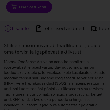
Lisan ostukorvi
Lisainfo
Tehnilised andmed
Toot
Lisainfo
Stiilne nutisõrmus aitab teadlikumalt jälgida
oma tervist ja igapäevast aktiivsust.
Momax OneSense Active on nano-keraamikast ja
roostevabast terasest vastupidav nutisõrmus, mis on
loodud aktiivsetele ja terviseteadlikele kasutajatele. Seade
mõõdab täpselt sinu südame löögisageduse varieeruvust
(HRV), vere hapnikusisaldust (SpO2), nahatemperatuuri ja
und, pakkudes seeläbi põhjalikku ülevaadet sinu tervisest.
Täpne uneanalüüs võimaldab jälgida sügavat und, kerget
und, REM-und, ärkveloleku perioode ja hingamise
kvaliteeti. Nutisõrmus jälgib ka automaatselt põletatud