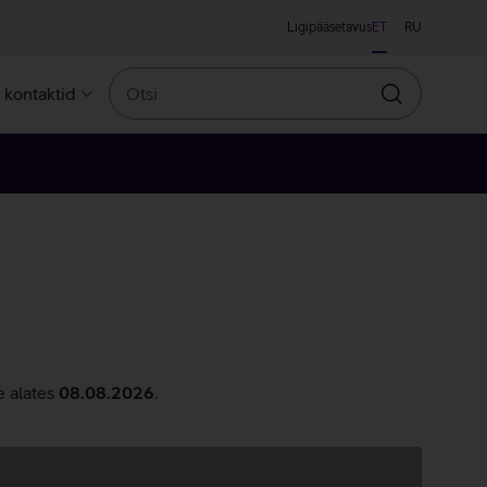
Ligipääsetavus
ET
RU
Otsi
a kontaktid
Otsin
e alates
08.08.2026
.