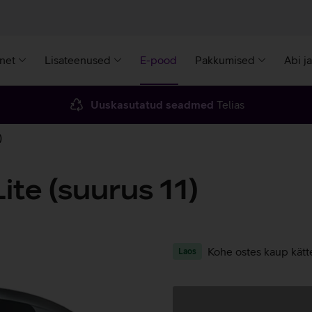
rnet
Lisateenused
E-pood
Pakkumised
Abi j
Uuskasutatud seadmed
Telias
)
te (suurus 11)
Kohe ostes kaup kätt
Laos