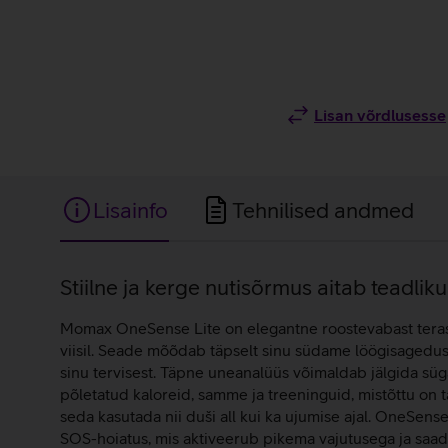
Lisan võrdlusesse
Lisainfo
Tehnilised andmed
Lisainfo
Stiilne ja kerge nutisõrmus aitab teadliku
Momax OneSense Lite on elegantne roostevabast terases
viisil. Seade mõõdab täpselt sinu südame löögisagedus
sinu tervisest. Täpne uneanalüüs võimaldab jälgida süg
põletatud kaloreid, samme ja treeninguid, mistõttu on t
seda kasutada nii duši all kui ka ujumise ajal. OneSen
SOS-hoiatus, mis aktiveerub pikema vajutusega ja saad