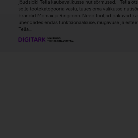
jõudsidki Telia kaubavalikusse nutisõrmused. Telia ots
selle tootekategooria vastu, tuues oma valikusse nutis
brändid Momax ja Ringconn. Need tootjad pakuvad kasu
ühendades endas funktsionaalsuse, mugavuse ja esteet
Telia…