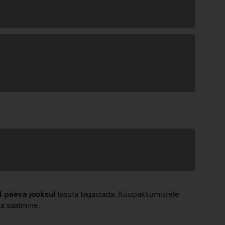
4 päeva jooksul
tasuta tagastada. Kuupakkumistele
ta saatmine.