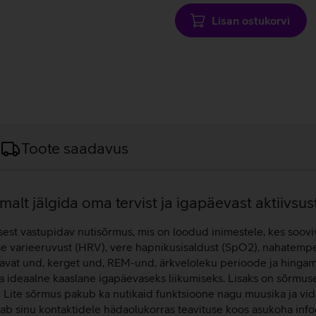
Lisan ostukorvi
Toote saadavus
malt jälgida oma tervist ja igapäevast aktiivsust
t vastupidav nutisõrmus, mis on loodud inimestele, kes sooviva
e varieeruvust (HRV), vere hapnikusisaldust (SpO2), nahatempe
avat und, kerget und, REM-und, ärkveloleku perioode ja hingamis
a ideaalne kaaslane igapäevaseks liikumiseks. Lisaks on sõrmusel
se Lite sõrmus pakub ka nutikaid funktsioone nagu muusika ja vi
ab sinu kontaktidele hädaolukorras teavituse koos asukoha info