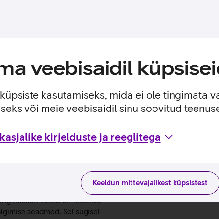
a veebisaidil küpsisei
e küpsiste kasutamiseks, mida ei ole tingimata v
seks või meie veebisaidil sinu soovitud teenu
asjalike kirjelduste ja reeglitega
a: uus tase
Keeldun mittevajalikest küpsistest
ning nutisõrmused on tõusnud
älgimise seadmed. Sel sügisel