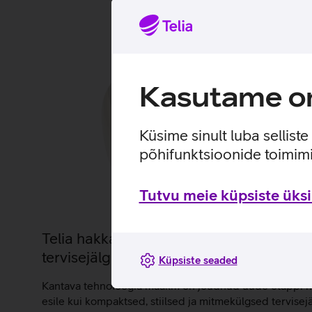
Kasutame om
Küsime sinult luba sellist
põhifunktsioonide toimimi
Tutvu meie küpsiste üksik
Telia hakkas Eestis nutisõrmuseid müüm
tervisejälgimises
Küpsiste seaded
Kantava tehnoloogia maailm on jõudnud uude etappi 
esile kui kompaktsed, stiilsed ja mitmekülgsed tervisej