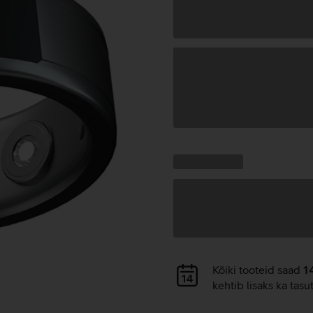
Andmete
laadimine
Kampaania
Andmete
pakkumised:
laadimine
Andmete
Kõiki tooteid saad
1
laadimine
kehtib lisaks ka tasu