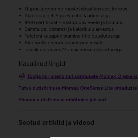
Hüpoallergeenne roostevabast terasest korpus.
Aku tööaeg 4-6 päeva ühe laadimisega.
IP68 sertifikaat – vastupidav veele ja tolmule.
Sammude, distantsi ja kalorikulu arvestus.
Telefoni kaugpildistamine ühe puudutusega.
Bluetooth-ühendus sünkroonimiseks.
Täielik ühilduvus Momax Sense rakendusega.
Kasulikud lingid
Tootja kiirjuhend nutisõrmusele Momax OneSens
Tutvu nutisõrmuse Momax OneSense Lite omaduste ja
Momax nutisõrmuse mõõtmise juhised
Seotud artiklid ja videod