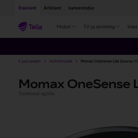
Liigu edasi põhisisu juurde
Ligipääsetavus
Eraklient
Äriklient
Iseteenindus
Mobiil
TV ja striiming
Inte
E-poe avaleht
Nutisõrmused
Momax OneSense Lite (suurus 11
Momax OneSense Li
Tootekood: sg2s5e