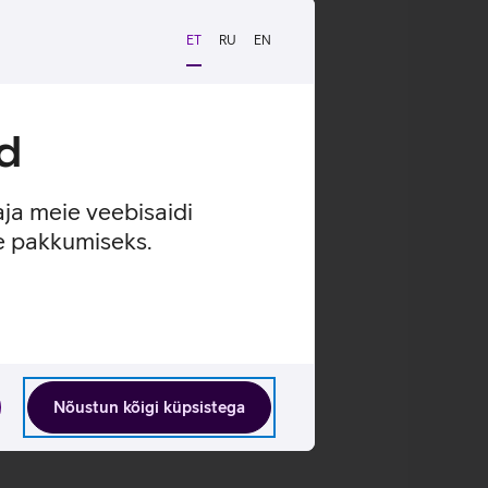
ET
RU
EN
d
aja meie veebisaidi
se pakkumiseks.
Nõustun kõigi küpsistega