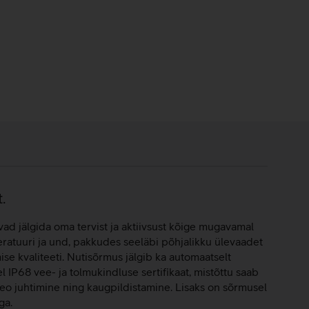
.
d jälgida oma tervist ja aktiivsust kõige mugavamal
ratuuri ja und, pakkudes seeläbi põhjalikku ülevaadet
e kvaliteeti. Nutisõrmus jälgib ka automaatselt
 IP68 vee- ja tolmukindluse sertifikaat, mistõttu saab
deo juhtimine ning kaugpildistamine. Lisaks on sõrmusel
ga.