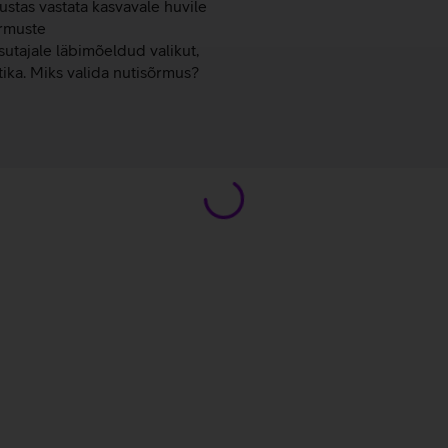
ustas vastata kasvavale huvile
õrmuste
tajale läbimõeldud valikut,
ika. Miks valida nutisõrmus?