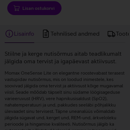
Lisan ostukorvi
Lisainfo
Tehnilised andmed
Toot
Lisainfo
Stiilne ja kerge nutisõrmus aitab teadlikumalt
jälgida oma tervist ja igapäevast aktiivsust.
Momax OneSense Lite on elegantne roostevabast terasest
vastupidav nutisõrmus, mis on loodud inimestele, kes
soovivad jälgida oma tervist ja aktiivsust kõige mugavamal
viisil. Seade mõõdab täpselt sinu südame löögisageduse
varieeruvust (HRV), vere hapnikusisaldust (SpO2),
nahatemperatuuri ja und, pakkudes seeläbi põhjalikku
ülevaadet sinu tervisest. Täpne uneanalüüs võimaldab
jälgida sügavat und, kerget und, REM-und, ärkveloleku
perioode ja hingamise kvaliteeti. Nutisõrmus jälgib ka