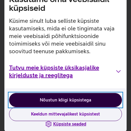
Lite_EST
küpsiseid
Tutvu nutisõrmuse Momax OneSense Lite omaduste ja
kasutusviisidega tootja kodulehel
Küsime sinult luba selliste küpsiste
kasutamiseks, mida ei ole tingimata vaja
Momax nutisõrmuse mõõtmise juhised
meie veebisaidi põhifunktsioonide
toimimiseks või meie veebisaidil sinu
Seotud artiklid ja videod
soovitud teenuse pakkumiseks.
Tutvu meie küpsiste üksikasjalike
kirjelduste ja reeglitega
Nõustun kõigi küpsistega
Keeldun mittevajalikest küpsistest
Küpsiste seaded