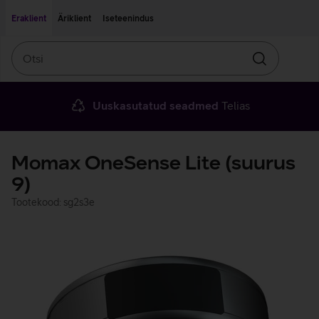
Liigu edasi põhisisu juurde
Ligipääsetavus
Eraklient
Äriklient
Iseteenindus
Otsi
Otsin
Uuskasutatud seadmed
Telias
Momax OneSense Lite (suurus
9)
Tootekood: sg2s3e