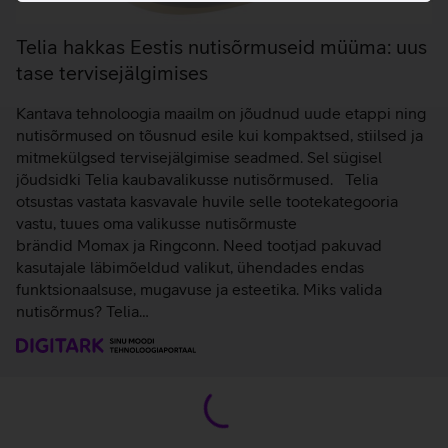
Telia hakkas Eestis nutisõrmuseid müüma: uus
tase tervisejälgimises
Kantava tehnoloogia maailm on jõudnud uude etappi ning
nutisõrmused on tõusnud esile kui kompaktsed, stiilsed ja
mitmekülgsed tervisejälgimise seadmed. Sel sügisel
jõudsidki Telia kaubavalikusse nutisõrmused. Telia
otsustas vastata kasvavale huvile selle tootekategooria
vastu, tuues oma valikusse nutisõrmuste
brändid Momax ja Ringconn. Need tootjad pakuvad
kasutajale läbimõeldud valikut, ühendades endas
funktsionaalsuse, mugavuse ja esteetika. Miks valida
nutisõrmus? Telia…