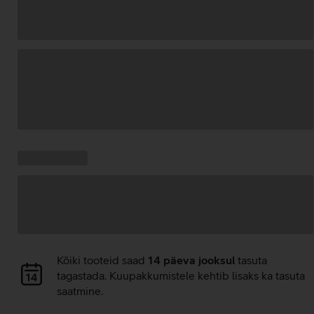
Andmete
laadimine
Kampaania
Andmete
pakkumised:
laadimine
Andmete
Kõiki tooteid saad
14 päeva jooksul
tasuta
laadimine
tagastada. Kuupakkumistele kehtib lisaks ka tasuta
saatmine.