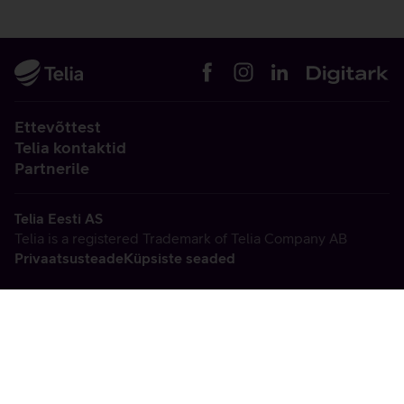
Ettevõttest
Telia kontaktid
Partnerile
Telia Eesti AS
Telia is a registered Trademark of Telia Company AB
Privaatsusteade
Küpsiste seaded