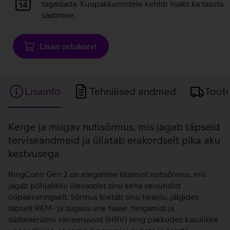
laadimine
tagastada. Kuupakkumistele kehtib lisaks ka tasuta
saatmine.
Lisan ostukorvi
Lisainfo
Tehnilised andmed
Toot
Lisainfo
Kerge ja mugav nutisõrmus, mis jagab täpseid
terviseandmeid ja üllatab erakordselt pika aku
kestvusega.
RingConn Gen 2 on elegantne titaanist nutisõrmus, mis
jagab põhjalikku ülevaadet sinu keha seisundist
ööpäevaringselt. Sõrmus toetab sinu heaolu, jälgides
täpselt REM- ja sügava une faase, hingamist ja
südamerütmi varieeruvust (HRV) ning pakkudes kasulikke