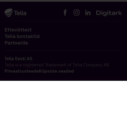
Ettevõttest
Telia kontaktid
Partnerile
Telia Eesti AS
Telia is a registered Trademark of Telia Company AB
Privaatsusteade
Küpsiste seaded