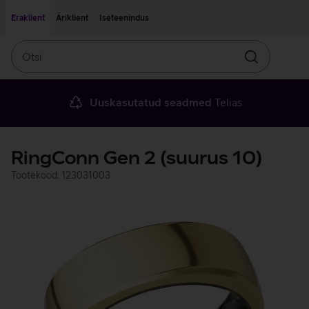
Liigu edasi põhisisu juurde
Ligipääsetavus
Eraklient
Äriklient
Iseteenindus
Otsi
Otsin
Uuskasutatud seadmed
Telias
RingConn Gen 2 (suurus 10)
Tootekood: 123031003