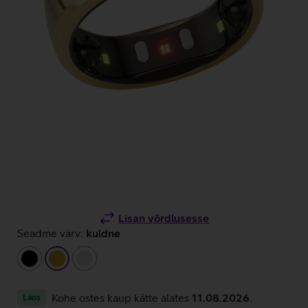
Lisan võrdlusesse
Seadme värv:
kuldne
must
kuldne
hõbedane
Kohe ostes kaup kätte alates
11.08.2026
.
Laos