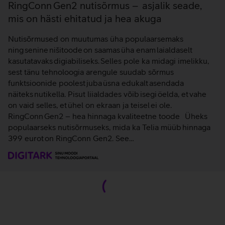
RingConn Gen2 nutisõrmus – asjalik seade,
mis on hästi ehitatud ja hea akuga
Nutisõrmused on muutumas üha populaarsemaks
ning senine nišitoode on saamas üha enam laialdaselt
kasutatavaks digiabiliseks. Selles pole ka midagi imelikku,
sest tänu tehnoloogia arengule suudab sõrmus
funktsioonide poolest juba üsna edukalt asendada
näiteks nutikella. Pisut liialdades võib isegi öelda, et vahe
on vaid selles, et ühel on ekraan ja teisel ei ole.
RingConn Gen2 – hea hinnaga kvaliteetne toode Üheks
populaarseks nutisõrmuseks, mida ka Telia müüb hinnaga
399 eurot on RingConn Gen2. See…