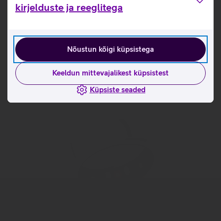
Tutvu nutisõrmuse RingConn Gen 2 omaduste ja
kirjelduste ja reeglitega
kasutusviisidega tootja kodulehel
RingConn nutisõrmuse mõõtmise juhised
Nõustun kõigi küpsistega
Seotud artiklid ja videod
Keeldun mittevajalikest küpsistest
Küpsiste seaded