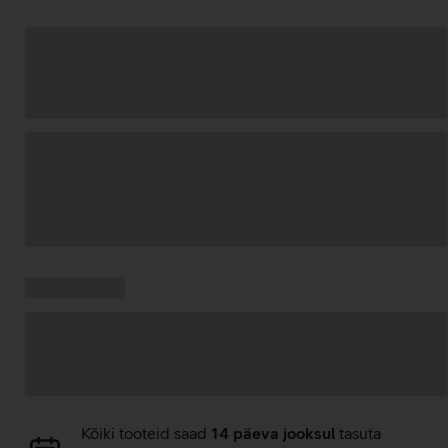
Andmete
laadimine
Kampaania
Andmete
pakkumised:
laadimine
Andmete
Kõiki tooteid saad
14 päeva jooksul
tasuta