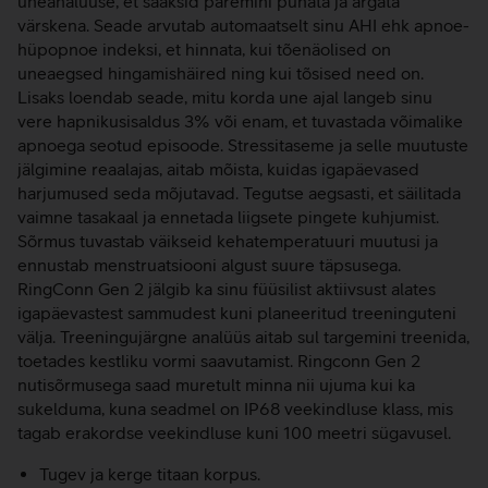
uneanalüüse, et saaksid paremini puhata ja ärgata
värskena. Seade arvutab automaatselt sinu AHI ehk apnoe-
hüpopnoe indeksi, et hinnata, kui tõenäolised on
uneaegsed hingamishäired ning kui tõsised need on.
Lisaks loendab seade, mitu korda une ajal langeb sinu
vere hapnikusisaldus 3% või enam, et tuvastada võimalike
apnoega seotud episoode. Stressitaseme ja selle muutuste
jälgimine reaalajas, aitab mõista, kuidas igapäevased
harjumused seda mõjutavad. Tegutse aegsasti, et säilitada
vaimne tasakaal ja ennetada liigsete pingete kuhjumist.
Sõrmus tuvastab väikseid kehatemperatuuri muutusi ja
ennustab menstruatsiooni algust suure täpsusega.
RingConn Gen 2 jälgib ka sinu füüsilist aktiivsust alates
igapäevastest sammudest kuni planeeritud treeninguteni
välja. Treeningujärgne analüüs aitab sul targemini treenida,
toetades kestliku vormi saavutamist. Ringconn Gen 2
nutisõrmusega saad muretult minna nii ujuma kui ka
sukelduma, kuna seadmel on IP68 veekindluse klass, mis
tagab erakordse veekindluse kuni 100 meetri sügavusel.
Tugev ja kerge titaan korpus.