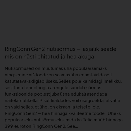
RingConn Gen2 nutisõrmus – asjalik seade,
mis on hästi ehitatud ja hea akuga
Nutisõrmused on muutumas üha populaarsemaks
ning senine nišitoode on saamas üha enam laialdaselt
kasutatavaks digiabiliseks. Selles pole ka midagi imelikku,
sest tänu tehnoloogia arengule suudab sõrmus
funktsioonide poolest juba üsna edukalt asendada
näiteks nutikella. Pisut liialdades võib isegi öelda, et vahe
on vaid selles, et ühel on ekraan ja teisel ei ole.
RingConn Gen2 – hea hinnaga kvaliteetne toode Üheks
populaarseks nutisõrmuseks, mida ka Telia müüb hinnaga
399 eurot on RingConn Gen2. See…