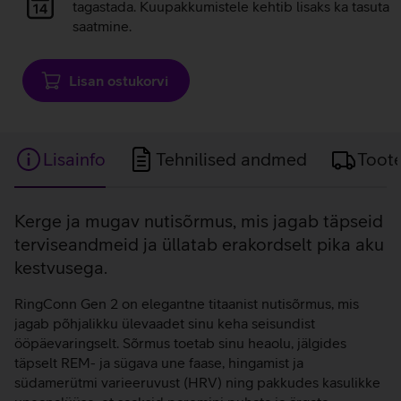
laadimine
tagastada. Kuupakkumistele kehtib lisaks ka tasuta
saatmine.
Lisan ostukorvi
Lisainfo
Tehnilised andmed
Toot
Lisainfo
Kerge ja mugav nutisõrmus, mis jagab täpseid
terviseandmeid ja üllatab erakordselt pika aku
kestvusega.
RingConn Gen 2 on elegantne titaanist nutisõrmus, mis
jagab põhjalikku ülevaadet sinu keha seisundist
ööpäevaringselt. Sõrmus toetab sinu heaolu, jälgides
täpselt REM- ja sügava une faase, hingamist ja
südamerütmi varieeruvust (HRV) ning pakkudes kasulikke