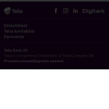
Ettevõttest
Telia kontaktid
Partnerile
Telia Eesti AS
Telia is a registered Trademark of Telia Company AB
Privaatsusteade
Küpsiste seaded