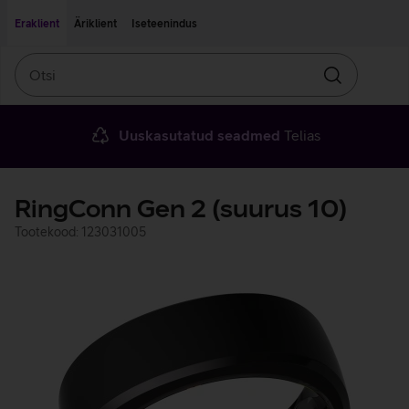
Liigu edasi põhisisu juurde
Ligipääsetavus
Eraklient
Äriklient
Iseteenindus
Otsi
Otsin
Uuskasutatud seadmed
Telias
RingConn Gen 2 (suurus 10)
Tootekood: 123031005