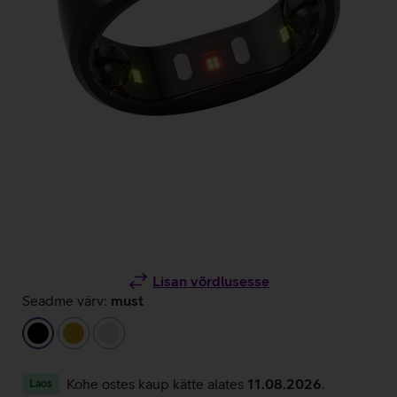
Lisan võrdlusesse
Seadme värv:
must
must
kuldne
hõbedane
Kohe ostes kaup kätte alates
11.08.2026
.
Laos