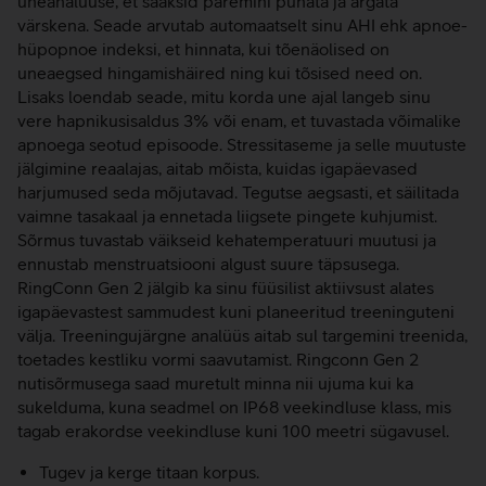
uneanalüüse, et saaksid paremini puhata ja ärgata
värskena. Seade arvutab automaatselt sinu AHI ehk apnoe-
hüpopnoe indeksi, et hinnata, kui tõenäolised on
uneaegsed hingamishäired ning kui tõsised need on.
Lisaks loendab seade, mitu korda une ajal langeb sinu
vere hapnikusisaldus 3% või enam, et tuvastada võimalike
apnoega seotud episoode. Stressitaseme ja selle muutuste
jälgimine reaalajas, aitab mõista, kuidas igapäevased
harjumused seda mõjutavad. Tegutse aegsasti, et säilitada
vaimne tasakaal ja ennetada liigsete pingete kuhjumist.
Sõrmus tuvastab väikseid kehatemperatuuri muutusi ja
ennustab menstruatsiooni algust suure täpsusega.
RingConn Gen 2 jälgib ka sinu füüsilist aktiivsust alates
igapäevastest sammudest kuni planeeritud treeninguteni
välja. Treeningujärgne analüüs aitab sul targemini treenida,
toetades kestliku vormi saavutamist. Ringconn Gen 2
nutisõrmusega saad muretult minna nii ujuma kui ka
sukelduma, kuna seadmel on IP68 veekindluse klass, mis
tagab erakordse veekindluse kuni 100 meetri sügavusel.
Tugev ja kerge titaan korpus.