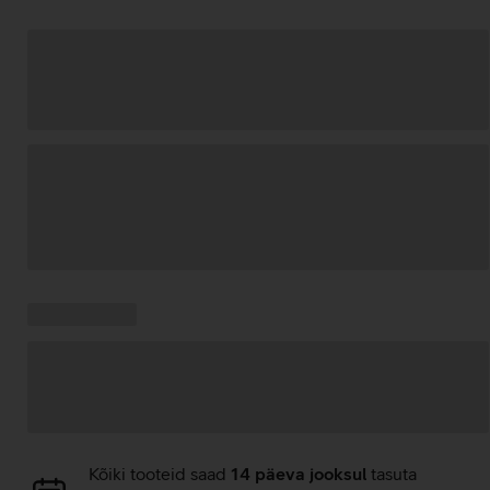
Andmete
laadimine
Kampaania
Andmete
pakkumised:
laadimine
Andmete
Kõiki tooteid saad
14 päeva jooksul
tasuta