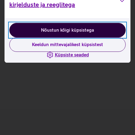
Tutvu nutisõrmuse RingConn Gen 2 omaduste ja
kirjelduste ja reeglitega
kasutusviisidega tootja kodulehel
RingConn nutisõrmuse mõõtmise juhised
Nõustun kõigi küpsistega
Seotud artiklid ja videod
Keeldun mittevajalikest küpsistest
Küpsiste seaded