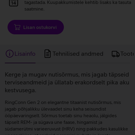
laadimine
tagastada. Kuupakkumistele kehtib lisaks ka tasuta
saatmine.
Lisan ostukorvi
Lisainfo
Tehnilised andmed
Toot
Lisainfo
Kerge ja mugav nutisõrmus, mis jagab täpseid
terviseandmeid ja üllatab erakordselt pika aku
kestvusega.
RingConn Gen 2 on elegantne titaanist nutisõrmus, mis
jagab põhjalikku ülevaadet sinu keha seisundist
ööpäevaringselt. Sõrmus toetab sinu heaolu, jälgides
täpselt REM- ja sügava une faase, hingamist ja
südamerütmi varieeruvust (HRV) ning pakkudes kasulikke