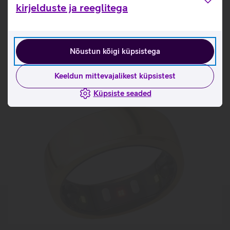
Tutvu nutisõrmuse RingConn Gen 2 omaduste ja
kirjelduste ja reeglitega
kasutusviisidega tootja kodulehel
RingConn nutisõrmuse mõõtmise juhised
Nõustun kõigi küpsistega
Seotud artiklid ja videod
Keeldun mittevajalikest küpsistest
Küpsiste seaded