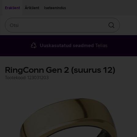
Liigu edasi põhisisu juurde
Ligipääsetavus
Eraklient
Äriklient
Iseteenindus
Otsi
Otsin
Uuskasutatud seadmed
Telias
RingConn Gen 2 (suurus 12)
Tootekood: 123031203