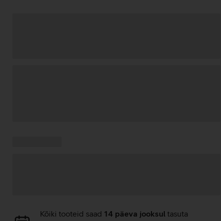
Andmete
laadimine
Kampaania
Andmete
pakkumised:
laadimine
Andmete
Kõiki tooteid saad
14 päeva jooksul
tasuta