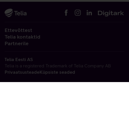
Ettevõttest
Telia kontaktid
Partnerile
Telia Eesti AS
Telia is a registered Trademark of Telia Company AB
Privaatsusteade
Küpsiste seaded