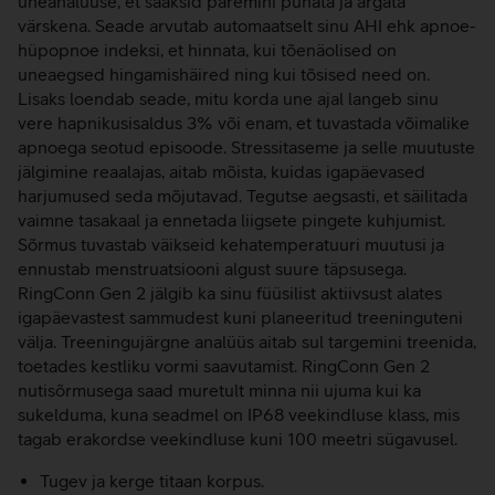
uneanalüüse, et saaksid paremini puhata ja ärgata
värskena. Seade arvutab automaatselt sinu AHI ehk apnoe-
hüpopnoe indeksi, et hinnata, kui tõenäolised on
uneaegsed hingamishäired ning kui tõsised need on.
Lisaks loendab seade, mitu korda une ajal langeb sinu
vere hapnikusisaldus 3% või enam, et tuvastada võimalike
apnoega seotud episoode. Stressitaseme ja selle muutuste
jälgimine reaalajas, aitab mõista, kuidas igapäevased
harjumused seda mõjutavad. Tegutse aegsasti, et säilitada
vaimne tasakaal ja ennetada liigsete pingete kuhjumist.
Sõrmus tuvastab väikseid kehatemperatuuri muutusi ja
ennustab menstruatsiooni algust suure täpsusega.
RingConn Gen 2 jälgib ka sinu füüsilist aktiivsust alates
igapäevastest sammudest kuni planeeritud treeninguteni
välja. Treeningujärgne analüüs aitab sul targemini treenida,
toetades kestliku vormi saavutamist. RingConn Gen 2
nutisõrmusega saad muretult minna nii ujuma kui ka
sukelduma, kuna seadmel on IP68 veekindluse klass, mis
tagab erakordse veekindluse kuni 100 meetri sügavusel.
Tugev ja kerge titaan korpus.