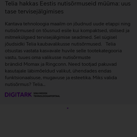
Telia hakkas Eestis nutisõrmuseid müüma: uus
tase tervisejälgimises
Kantava tehnoloogia maailm on jõudnud uude etappi ning
nutisõrmused on tõusnud esile kui kompaktsed, stiilsed ja
mitmekülgsed tervisejälgimise seadmed. Sel sügisel
jõudsidki Telia kaubavalikusse nutisõrmused. Telia
otsustas vastata kasvavale huvile selle tootekategooria
vastu, tuues oma valikusse nutisõrmuste
brändid Momax ja Ringconn. Need tootjad pakuvad
kasutajale läbimõeldud valikut, ühendades endas
funktsionaalsuse, mugavuse ja esteetika. Miks valida
nutisõrmus? Telia…