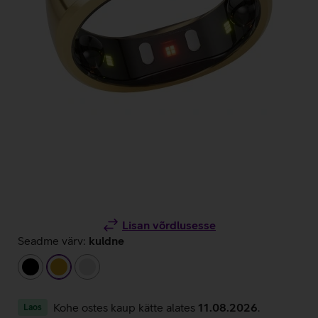
Lisan võrdlusesse
Seadme värv:
kuldne
must
kuldne
hõbedane
Kohe ostes kaup kätte alates
11.08.2026
.
Laos