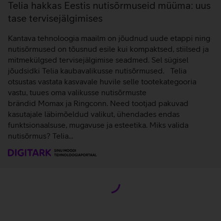
Telia hakkas Eestis nutisõrmuseid müüma: uus
tase tervisejälgimises
Kantava tehnoloogia maailm on jõudnud uude etappi ning
nutisõrmused on tõusnud esile kui kompaktsed, stiilsed ja
mitmekülgsed tervisejälgimise seadmed. Sel sügisel
jõudsidki Telia kaubavalikusse nutisõrmused. Telia
otsustas vastata kasvavale huvile selle tootekategooria
vastu, tuues oma valikusse nutisõrmuste
brändid Momax ja Ringconn. Need tootjad pakuvad
kasutajale läbimõeldud valikut, ühendades endas
funktsionaalsuse, mugavuse ja esteetika. Miks valida
nutisõrmus? Telia…