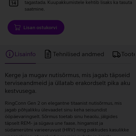
laadimine
tagastada. Kuupakkumistele kehtib lisaks ka tasuta
saatmine.
Lisan ostukorvi
Lisainfo
Tehnilised andmed
Toot
Lisainfo
Kerge ja mugav nutisõrmus, mis jagab täpseid
terviseandmeid ja üllatab erakordselt pika aku
kestvusega.
RingConn Gen 2 on elegantne titaanist nutisõrmus, mis
jagab põhjalikku ülevaadet sinu keha seisundist
ööpäevaringselt. Sõrmus toetab sinu heaolu, jälgides
täpselt REM- ja sügava une faase, hingamist ja
südamerütmi varieeruvust (HRV) ning pakkudes kasulikke