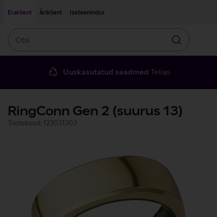
Liigu edasi põhisisu juurde
Ligipääsetavus
Eraklient
Äriklient
Iseteenindus
Otsi
Otsin
Uuskasutatud seadmed
Telias
RingConn Gen 2 (suurus 13)
Tootekood: 123031303