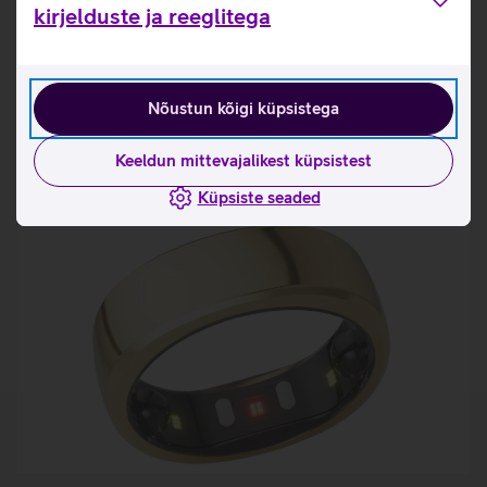
Tutvu nutisõrmuse RingConn Gen 2 omaduste ja
kirjelduste ja reeglitega
kasutusviisidega tootja kodulehel
RingConn nutisõrmuse mõõtmise juhised
Nõustun kõigi küpsistega
Seotud artiklid ja videod
Keeldun mittevajalikest küpsistest
Küpsiste seaded