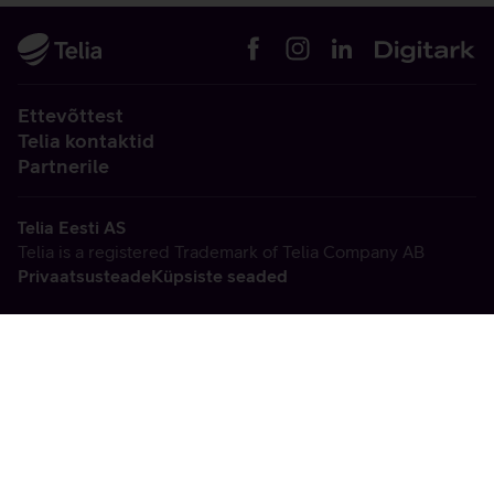
Ettevõttest
Telia kontaktid
Partnerile
Telia Eesti AS
Telia is a registered Trademark of Telia Company AB
Privaatsusteade
Küpsiste seaded