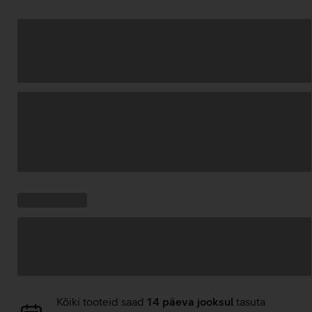
Andmete
laadimine
Kampaania
Andmete
pakkumised:
laadimine
Andmete
Kõiki tooteid saad
14 päeva jooksul
tasuta