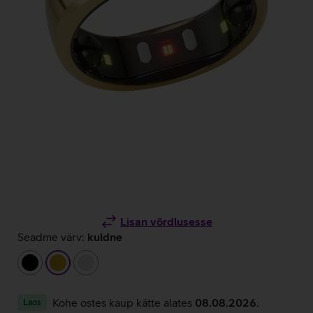
Lisan võrdlusesse
Seadme värv:
kuldne
must
kuldne
hõbedane
Kohe ostes kaup kätte alates
08.08.2026
.
Laos