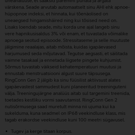
uneanalüüse, et saaksid paremini puhata ja ärgata
värskena. Seade arvutab automaatselt sinu AHI ehk apnoe-
hüpopnoe indeksi, et hinnata, kui tõenäolised on
uneaegsed hingamishäired ning kui tõsised need on.
Lisaks loendab seade, mitu korda une ajal langeb sinu
vere hapnikusisaldus 3% või enam, et tuvastada võimalike
apnoega seotud episoode. Stressitaseme ja selle muutuste
jälgimine reaalajas, aitab mõista, kuidas igapäevased
harjumused seda mõjutavad. Tegutse aegsasti, et säilitada
vaimne tasakaal ja ennetada liigsete pingete kuhjumist.
Sõrmus tuvastab väikseid kehatemperatuuri muutusi ja
ennustab menstruatsiooni algust suure täpsusega.
RingConn Gen 2 jälgib ka sinu füüsilist aktiivsust alates
igapäevastest sammudest kuni planeeritud treeninguteni
välja. Treeningujärgne analüüs aitab sul targemini treenida,
toetades kestliku vormi saavutamist. RingConn Gen 2
nutisõrmusega saad muretult minna nii ujuma kui ka
sukelduma, kuna seadmel on IP68 veekindluse klass, mis
tagab erakordse veekindluse kuni 100 meetri sügavusel.
Tugev ja kerge titaan korpus.