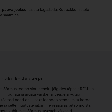
4 päeva jooksul
tasuta tagastada. Kuupakkumistele
ta saatmine.
ka aku kestvusega.
. Sõrmus toetab sinu heaolu, jälgides täpselt REM- ja
mini puhata ja ärgata värskena. Seade arvutab
 tõsised need on. Lisaks loendab seade, mitu korda
ja selle muutuste jälgimine reaalajas, aitab mõista,
ngete kuhjumist. Sõrmus tuvastab väikseid