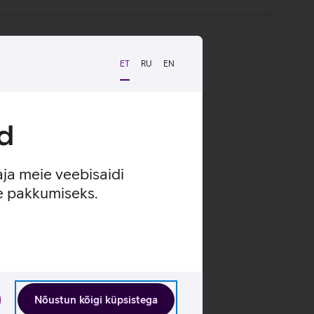
ET
RU
EN
d
aja meie veebisaidi
se pakkumiseks.
Nõustun kõigi küpsistega