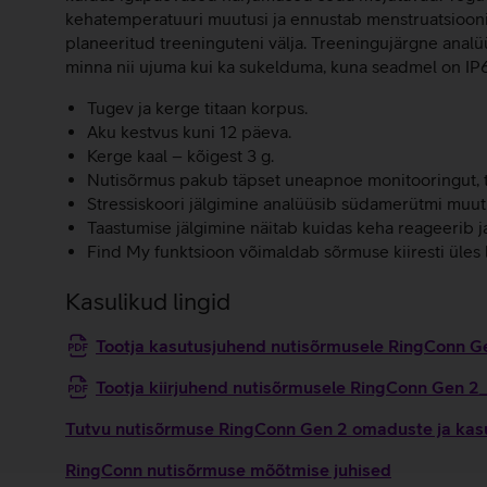
kehatemperatuuri muutusi ja ennustab menstruatsiooni a
planeeritud treeninguteni välja. Treeningujärgne analü
minna nii ujuma kui ka sukelduma, kuna seadmel on IP6
Tugev ja kerge titaan korpus.
Aku kestvus kuni 12 päeva.
Kerge kaal – kõigest 3 g.
Nutisõrmus pakub täpset uneapnoe monitooringut, tu
Stressiskoori jälgimine analüüsib südamerütmi muutlik
Taastumise jälgimine näitab kuidas keha reageerib j
Find My funktsioon võimaldab sõrmuse kiiresti üles 
Kasulikud lingid
Tootja kasutusjuhend nutisõrmusele RingConn 
Tootja kiirjuhend nutisõrmusele RingConn Gen 2
Tutvu nutisõrmuse RingConn Gen 2 omaduste ja kasu
RingConn nutisõrmuse mõõtmise juhised