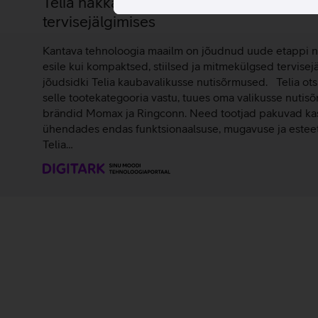
Telia hakkas Eestis nutisõrmuseid müüm
tervisejälgimises
Kantava tehnoloogia maailm on jõudnud uude etappi 
esile kui kompaktsed, stiilsed ja mitmekülgsed tervisej
jõudsidki Telia kaubavalikusse nutisõrmused. Telia ots
selle tootekategooria vastu, tuues oma valikusse nutis
brändid Momax ja Ringconn. Need tootjad pakuvad kasu
ühendades endas funktsionaalsuse, mugavuse ja esteet
Telia…