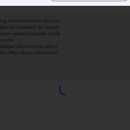
a: uus tase
ning nutisõrmused on tõusnud
älgimise seadmed. Sel sügisel
ustas vastata kasvavale huvile
õrmuste
tajale läbimõeldud valikut,
ika. Miks valida nutisõrmus?