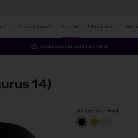
rnet
Lisateenused
E-pood
Pakkumised
Abi j
Uuskasutatud seadmed
Telias
urus 14)
Seadme värv:
must
must
kuldne
hõbedane