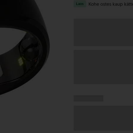
Kohe ostes kaup kätt
Laos
Andmete
laadimine
Kampaania
Andmete
pakkumised:
laadimine