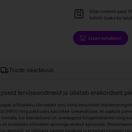
Andmete
Kõiki tooteid saad
1
laadimine
kehtib lisaks ka tasu
Lisan ostukorvi
Toote saadavus
pseid terviseandmeid ja üllatab erakordselt pi
jagab põhjalikku ülevaadet sinu keha seisundist ööpäevaringselt
st (HRV) ning pakkudes kasulikke uneanalüüse, et saaksid pare
hinnata, kui tõenäolised on uneaegsed hingamishäired ning kui
 et tuvastada võimalike apnoega seotud episoode. Stressitaseme 
aegsasti, et säilitada vaimne tasakaal ja ennetada liigsete pi