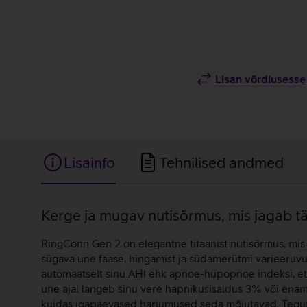
Lisan võrdlusesse
Lisainfo
Tehnilised andmed
Lisainfo
Kerge ja mugav nutisõrmus, mis jagab tä
RingConn Gen 2 on elegantne titaanist nutisõrmus, mis 
sügava une faase, hingamist ja südamerütmi varieeruvu
automaatselt sinu AHI ehk apnoe-hüpopnoe indeksi, et 
une ajal langeb sinu vere hapnikusisaldus 3% või enam,
kuidas igapäevased harjumused seda mõjutavad. Tegutse 