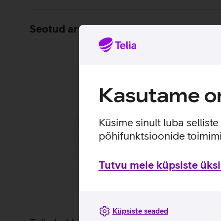
Seotud artiklid ja videod
Kasutame om
Küsime sinult luba sellist
põhifunktsioonide toimimi
Tutvu meie küpsiste üksik
Küpsiste seaded