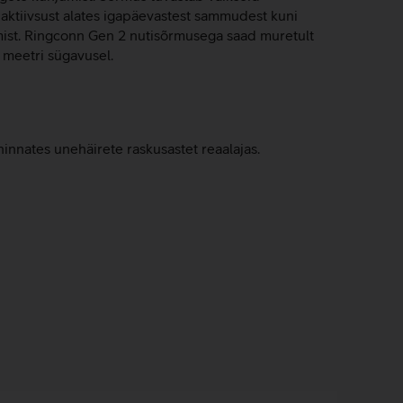
 aktiivsust alates igapäevastest sammudest kuni
amist. Ringconn Gen 2 nutisõrmusega saad muretult
 meetri sügavusel.
nnates unehäirete raskusastet reaalajas.