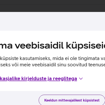
a veebisaidil küpsisei
e küpsiste kasutamiseks, mida ei ole tingimata v
seks või meie veebisaidil sinu soovitud teenu
asjalike kirjelduste ja reeglitega
Keeldun mittevajalikest küpsistest