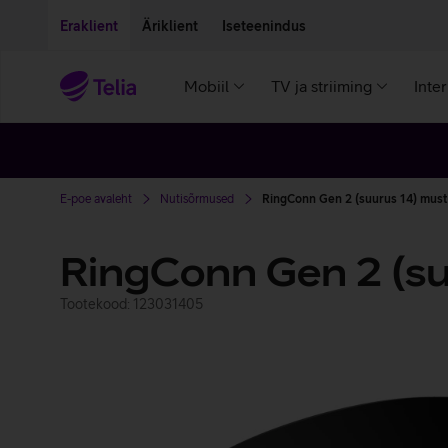
Liigu edasi põhisisu juurde
Ligipääsetavus
Eraklient
Äriklient
Iseteenindus
Mobiil
TV ja striiming
Inte
E-poe avaleht
Nutisõrmused
RingConn Gen 2 (suurus 14) must
RingConn Gen 2 (su
Tootekood: 123031405