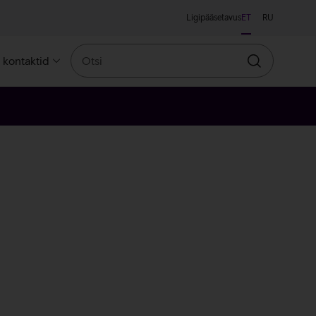
Ligipääsetavus
ET
RU
Otsi
a kontaktid
Otsin