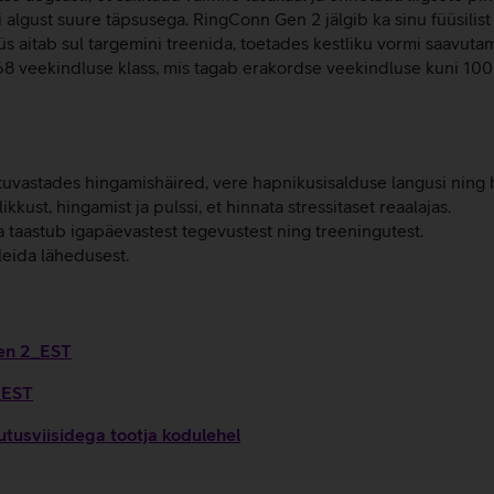
lgust suure täpsusega. RingConn Gen 2 jälgib ka sinu füüsilist
üs aitab sul targemini treenida, toetades kestliku vormi saavut
8 veekindluse klass, mis tagab erakordse veekindluse kuni 100
vastades hingamishäired, vere hapnikusisalduse langusi ning hi
kust, hingamist ja pulssi, et hinnata stressitaset reaalajas.
a taastub igapäevastest tegevustest ning treeningutest.
leida lähedusest.
Gen 2_EST
_EST
tusviisidega tootja kodulehel