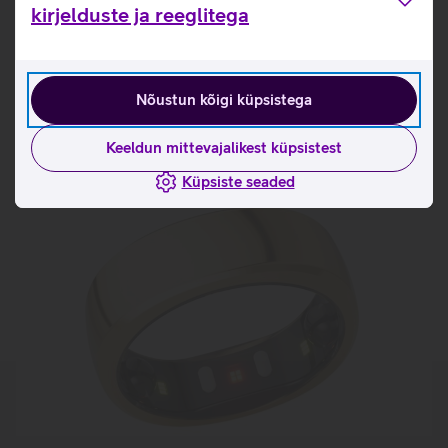
Tutvu nutisõrmuse RingConn Gen 2 omaduste ja
kirjelduste ja reeglitega
kasutusviisidega tootja kodulehel
RingConn nutisõrmuse mõõtmise juhised
Nõustun kõigi küpsistega
Seotud artiklid ja videod
Keeldun mittevajalikest küpsistest
Küpsiste seaded