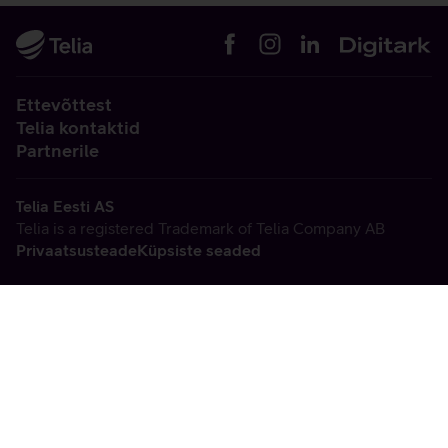
Ettevõttest
Telia kontaktid
Partnerile
Telia Eesti AS
Telia is a registered Trademark of Telia Company AB
Privaatsusteade
Küpsiste seaded