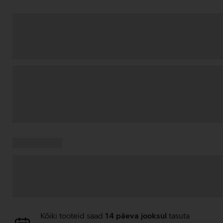
Andmete
laadimine
Kampaania
Andmete
pakkumised:
laadimine
Andmete
Kõiki tooteid saad
14 päeva jooksul
tasuta