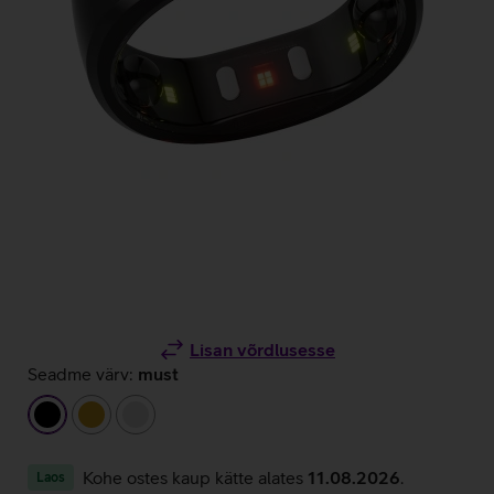
Lisan võrdlusesse
Seadme värv:
must
must
kuldne
hõbedane
Kohe ostes kaup kätte alates
11.08.2026
.
Laos