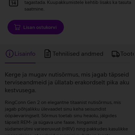
laadimine
tagastada. Kuupakkumistele kehtib lisaks ka tasuta
saatmine.
Lisan ostukorvi
Lisainfo
Tehnilised andmed
Toot
Lisainfo
Kerge ja mugav nutisõrmus, mis jagab täpseid
terviseandmeid ja üllatab erakordselt pika aku
kestvusega.
RingConn Gen 2 on elegantne titaanist nutisõrmus, mis
jagab põhjalikku ülevaadet sinu keha seisundist
ööpäevaringselt. Sõrmus toetab sinu heaolu, jälgides
täpselt REM- ja sügava une faase, hingamist ja
südamerütmi varieeruvust (HRV) ning pakkudes kasulikke