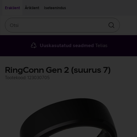
Liigu edasi põhisisu juurde
Ligipääsetavus
Eraklient
Äriklient
Iseteenindus
Otsi
Otsin
Uuskasutatud seadmed
Telias
RingConn Gen 2 (suurus 7)
Tootekood: 123030705