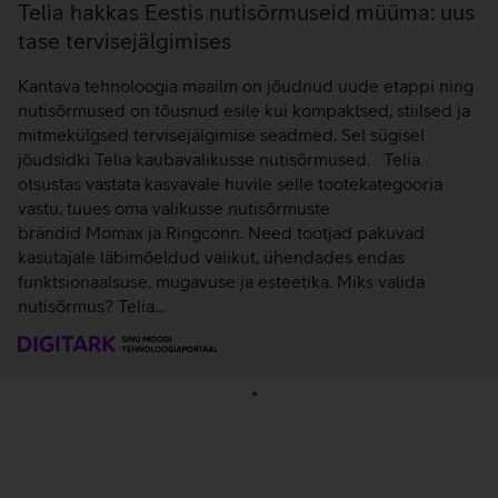
Telia hakkas Eestis nutisõrmuseid müüma: uus
tase tervisejälgimises
Kantava tehnoloogia maailm on jõudnud uude etappi ning
nutisõrmused on tõusnud esile kui kompaktsed, stiilsed ja
mitmekülgsed tervisejälgimise seadmed. Sel sügisel
jõudsidki Telia kaubavalikusse nutisõrmused. Telia
otsustas vastata kasvavale huvile selle tootekategooria
vastu, tuues oma valikusse nutisõrmuste
brändid Momax ja Ringconn. Need tootjad pakuvad
kasutajale läbimõeldud valikut, ühendades endas
funktsionaalsuse, mugavuse ja esteetika. Miks valida
nutisõrmus? Telia…