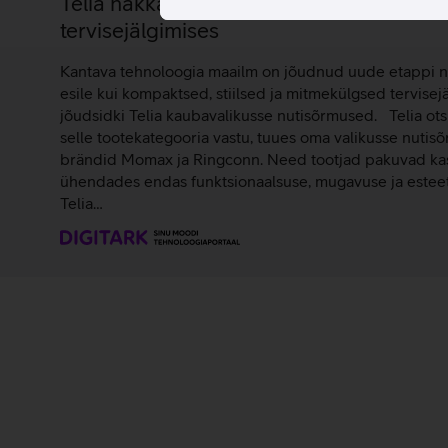
Telia hakkas Eestis nutisõrmuseid müüm
tervisejälgimises
Kantava tehnoloogia maailm on jõudnud uude etappi 
esile kui kompaktsed, stiilsed ja mitmekülgsed tervisej
jõudsidki Telia kaubavalikusse nutisõrmused. Telia ots
selle tootekategooria vastu, tuues oma valikusse nutis
brändid Momax ja Ringconn. Need tootjad pakuvad kasu
ühendades endas funktsionaalsuse, mugavuse ja esteet
Telia…