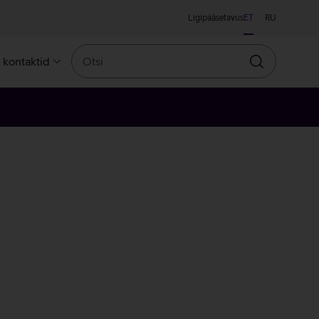
Ligipääsetavus
ET
RU
Otsi
a kontaktid
Otsin