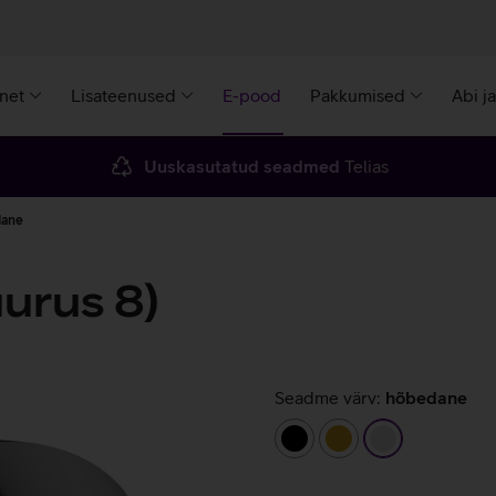
rnet
Lisateenused
E-pood
Pakkumised
Abi j
Uuskasutatud seadmed
Telias
dane
urus 8)
Seadme värv:
hõbedane
must
kuldne
hõbedane