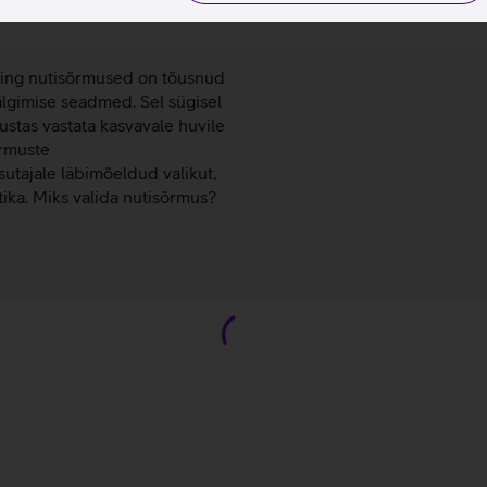
a: uus tase
ning nutisõrmused on tõusnud
älgimise seadmed. Sel sügisel
ustas vastata kasvavale huvile
õrmuste
tajale läbimõeldud valikut,
ika. Miks valida nutisõrmus?