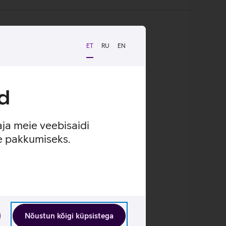
ET
RU
EN
d
aja meie veebisaidi
se pakkumiseks.
Nõustun kõigi küpsistega