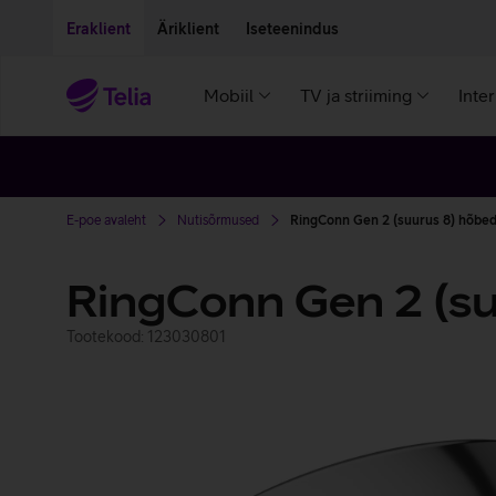
Liigu edasi põhisisu juurde
Ligipääsetavus
Eraklient
Äriklient
Iseteenindus
Mobiil
TV ja striiming
Inte
E-poe avaleht
Nutisõrmused
RingConn Gen 2 (suurus 8) hõbe
RingConn Gen 2 (su
Tootekood: 123030801