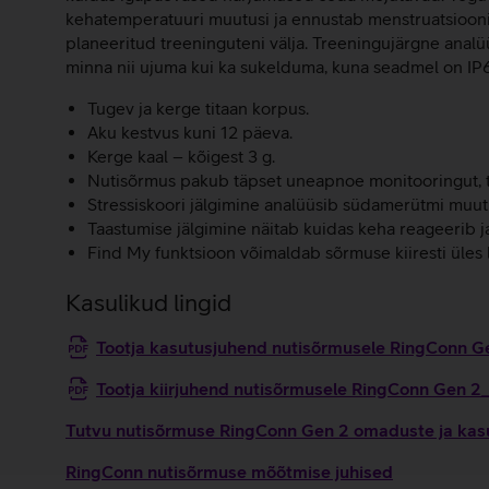
kehatemperatuuri muutusi ja ennustab menstruatsiooni a
planeeritud treeninguteni välja. Treeningujärgne analü
minna nii ujuma kui ka sukelduma, kuna seadmel on IP6
Tugev ja kerge titaan korpus.
Aku kestvus kuni 12 päeva.
Kerge kaal – kõigest 3 g.
Nutisõrmus pakub täpset uneapnoe monitooringut, tu
Stressiskoori jälgimine analüüsib südamerütmi muutlik
Taastumise jälgimine näitab kuidas keha reageerib j
Find My funktsioon võimaldab sõrmuse kiiresti üles 
Kasulikud lingid
Tootja kasutusjuhend nutisõrmusele RingConn 
Tootja kiirjuhend nutisõrmusele RingConn Gen 2
Tutvu nutisõrmuse RingConn Gen 2 omaduste ja kasu
RingConn nutisõrmuse mõõtmise juhised