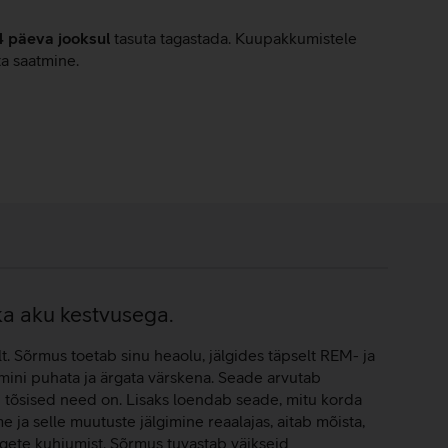
4 päeva jooksul
tasuta tagastada. Kuupakkumistele
ta saatmine.
ka aku kestvusega.
. Sõrmus toetab sinu heaolu, jälgides täpselt REM- ja
mini puhata ja ärgata värskena. Seade arvutab
 tõsised need on. Lisaks loendab seade, mitu korda
ja selle muutuste jälgimine reaalajas, aitab mõista,
ngete kuhjumist. Sõrmus tuvastab väikseid