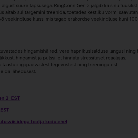
lgust suure täpsusega. RingConn Gen 2 jälgib ka sinu füüsilist
üs aitab sul targemini treenida, toetades kestliku vormi saavut
8 veekindluse klass, mis tagab erakordse veekindluse kuni 100
vastades hingamishäired, vere hapnikusisalduse langusi ning hi
kust, hingamist ja pulssi, et hinnata stressitaset reaalajas.
a taastub igapäevastest tegevustest ning treeningutest.
leida lähedusest.
Gen 2_EST
_EST
tusviisidega tootja kodulehel