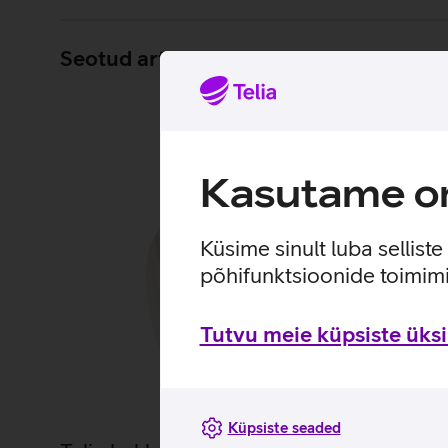
Seotud artiklid ja videod
Kasutame om
Küsime sinult luba sellist
põhifunktsioonide toimimi
Tutvu meie küpsiste üksik
Küpsiste seaded