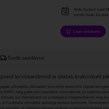
Andmete
Kõiki tooteid saad
1
laadimine
kehtib lisaks ka tasu
Lisan ostukorvi
Toote saadavus
pseid terviseandmeid ja üllatab erakordselt pi
jagab põhjalikku ülevaadet sinu keha seisundist ööpäevaringselt
st (HRV) ning pakkudes kasulikke uneanalüüse, et saaksid pare
hinnata, kui tõenäolised on uneaegsed hingamishäired ning kui
 et tuvastada võimalike apnoega seotud episoode. Stressitaseme 
aegsasti, et säilitada vaimne tasakaal ja ennetada liigsete pi