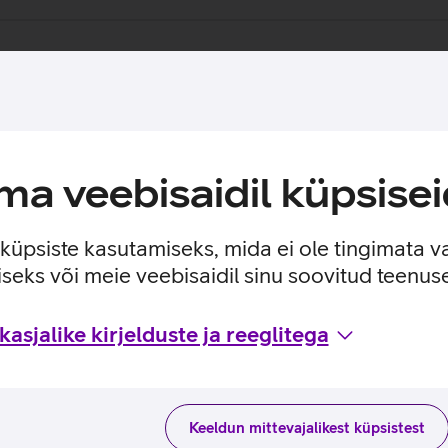
a veebisaidil küpsisei
e küpsiste kasutamiseks, mida ei ole tingimata v
seks või meie veebisaidil sinu soovitud teenu
asjalike kirjelduste ja reeglitega
Keeldun mittevajalikest küpsistest