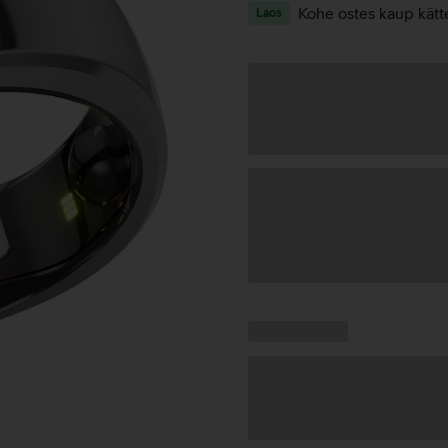
Kohe ostes kaup kätt
Laos
Andmete
laadimine
Kampaania
Andmete
pakkumised:
laadimine