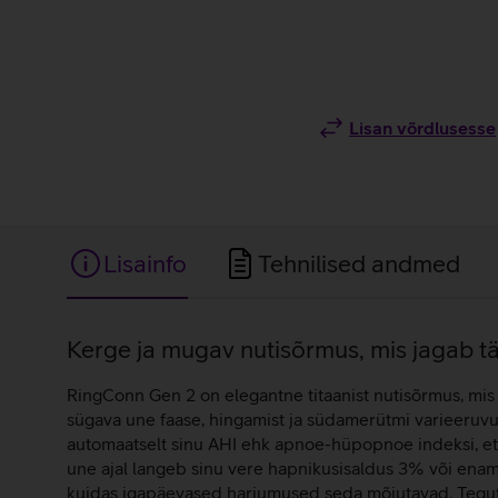
Lisan võrdlusesse
Lisainfo
Tehnilised andmed
Lisainfo
Kerge ja mugav nutisõrmus, mis jagab tä
RingConn Gen 2 on elegantne titaanist nutisõrmus, mis 
sügava une faase, hingamist ja südamerütmi varieeruvu
automaatselt sinu AHI ehk apnoe-hüpopnoe indeksi, et 
une ajal langeb sinu vere hapnikusisaldus 3% või enam,
kuidas igapäevased harjumused seda mõjutavad. Tegutse 