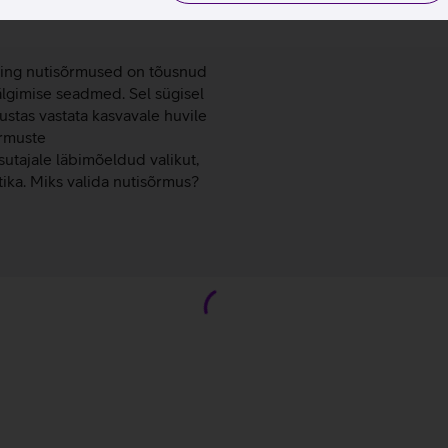
a: uus tase
ning nutisõrmused on tõusnud
älgimise seadmed. Sel sügisel
ustas vastata kasvavale huvile
õrmuste
tajale läbimõeldud valikut,
ika. Miks valida nutisõrmus?