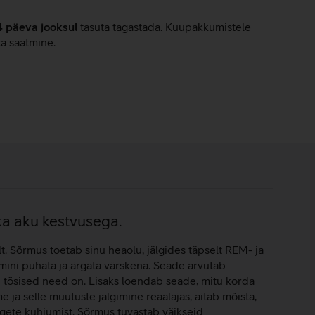
4 päeva jooksul
tasuta tagastada. Kuupakkumistele
ta saatmine.
ka aku kestvusega.
. Sõrmus toetab sinu heaolu, jälgides täpselt REM- ja
mini puhata ja ärgata värskena. Seade arvutab
 tõsised need on. Lisaks loendab seade, mitu korda
ja selle muutuste jälgimine reaalajas, aitab mõista,
ngete kuhjumist. Sõrmus tuvastab väikseid