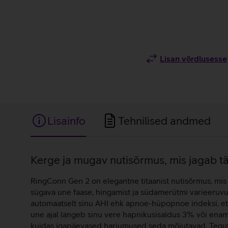
Lisan võrdlusesse
Lisainfo
Tehnilised andmed
Lisainfo
Kerge ja mugav nutisõrmus, mis jagab tä
RingConn Gen 2 on elegantne titaanist nutisõrmus, mis 
sügava une faase, hingamist ja südamerütmi varieeruvu
automaatselt sinu AHI ehk apnoe-hüpopnoe indeksi, et 
une ajal langeb sinu vere hapnikusisaldus 3% või enam,
kuidas igapäevased harjumused seda mõjutavad. Tegutse 