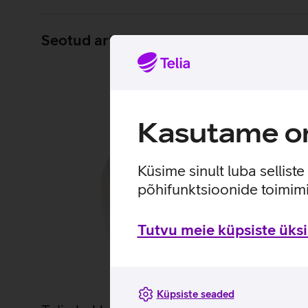
Seotud artiklid ja videod
Kasutame om
Küsime sinult luba sellist
põhifunktsioonide toimimi
Tutvu meie küpsiste üksik
Küpsiste seaded