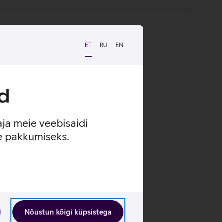
ET
RU
EN
d
aja meie veebisaidi
se pakkumiseks.
Nõustun kõigi küpsistega