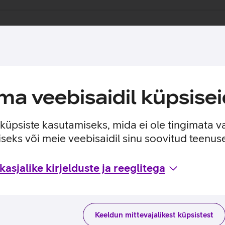
a veebisaidil küpsisei
e küpsiste kasutamiseks, mida ei ole tingimata v
seks või meie veebisaidil sinu soovitud teenu
asjalike kirjelduste ja reeglitega
Keeldun mittevajalikest küpsistest