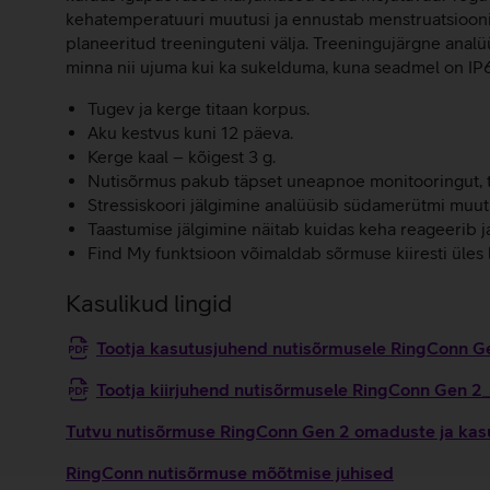
kehatemperatuuri muutusi ja ennustab menstruatsiooni a
planeeritud treeninguteni välja. Treeningujärgne analü
minna nii ujuma kui ka sukelduma, kuna seadmel on IP6
Tugev ja kerge titaan korpus.
Aku kestvus kuni 12 päeva.
Kerge kaal – kõigest 3 g.
Nutisõrmus pakub täpset uneapnoe monitooringut, tu
Stressiskoori jälgimine analüüsib südamerütmi muutlik
Taastumise jälgimine näitab kuidas keha reageerib j
Find My funktsioon võimaldab sõrmuse kiiresti üles 
Kasulikud lingid
Tootja kasutusjuhend nutisõrmusele RingConn 
Tootja kiirjuhend nutisõrmusele RingConn Gen 2
Tutvu nutisõrmuse RingConn Gen 2 omaduste ja kasu
RingConn nutisõrmuse mõõtmise juhised