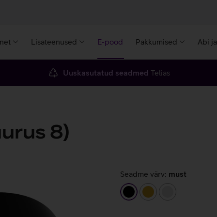
rnet
Lisateenused
E-pood
Pakkumised
Abi j
Uuskasutatud seadmed
Telias
urus 8)
Seadme värv:
must
must
kuldne
hõbedane