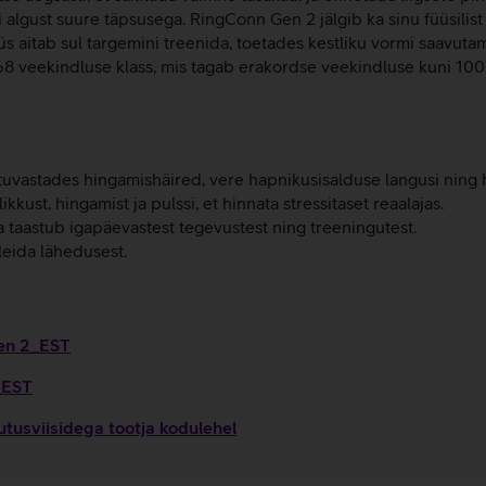
lgust suure täpsusega. RingConn Gen 2 jälgib ka sinu füüsilist
üs aitab sul targemini treenida, toetades kestliku vormi saavut
8 veekindluse klass, mis tagab erakordse veekindluse kuni 100
vastades hingamishäired, vere hapnikusisalduse langusi ning hi
kust, hingamist ja pulssi, et hinnata stressitaset reaalajas.
a taastub igapäevastest tegevustest ning treeningutest.
leida lähedusest.
Gen 2_EST
_EST
tusviisidega tootja kodulehel