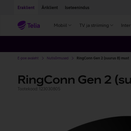
Liigu edasi põhisisu juurde
Ligipääsetavus
Eraklient
Äriklient
Iseteenindus
Mobiil
TV ja striiming
Inte
E-poe avaleht
Nutisõrmused
RingConn Gen 2 (suurus 8) must
RingConn Gen 2 (su
Tootekood: 123030805