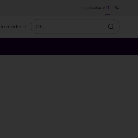
Ligipääsetavus
ET
RU
Otsi
a kontaktid
Otsin