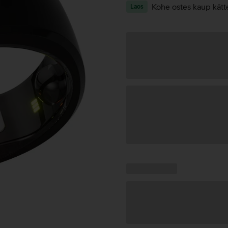
Kohe ostes kaup kätt
Laos
Andmete
laadimine
Kampaania
Andmete
pakkumised:
laadimine