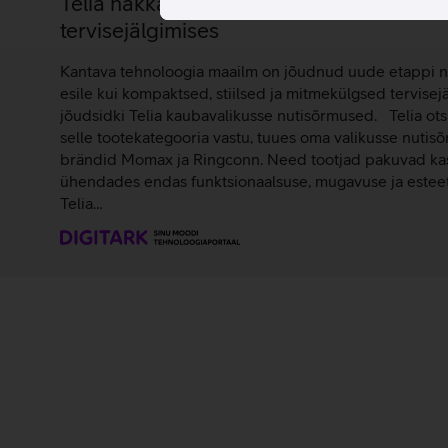
Telia hakkas Eestis nutisõrmuseid müüm
tervisejälgimises
Kantava tehnoloogia maailm on jõudnud uude etappi 
esile kui kompaktsed, stiilsed ja mitmekülgsed tervisej
jõudsidki Telia kaubavalikusse nutisõrmused. Telia ots
selle tootekategooria vastu, tuues oma valikusse nutis
brändid Momax ja Ringconn. Need tootjad pakuvad kasu
ühendades endas funktsionaalsuse, mugavuse ja esteet
Telia…