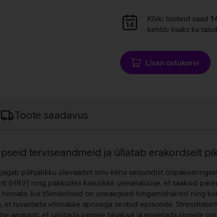
Andmete
Kõiki tooteid saad
1
laadimine
kehtib lisaks ka tasu
Lisan ostukorvi
Toote saadavus
pseid terviseandmeid ja üllatab erakordselt pi
jagab põhjalikku ülevaadet sinu keha seisundist ööpäevaringselt
st (HRV) ning pakkudes kasulikke uneanalüüse, et saaksid pare
hinnata, kui tõenäolised on uneaegsed hingamishäired ning kui
 et tuvastada võimalike apnoega seotud episoode. Stressitaseme 
aegsasti, et säilitada vaimne tasakaal ja ennetada liigsete pi