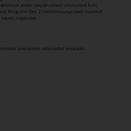
 aktiivsust alates igapäevastest sammudest kuni
amist. Ringconn Gen 2 nutisõrmusega saad muretult
 meetri sügavusel.
nnates unehäirete raskusastet reaalajas.