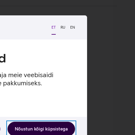
ET
RU
EN
d
aja meie veebisaidi
se pakkumiseks.
Nõustun kõigi küpsistega