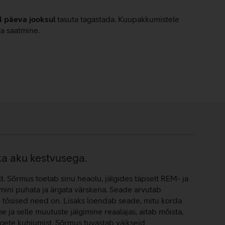
4 päeva jooksul
tasuta tagastada. Kuupakkumistele
ta saatmine.
ka aku kestvusega.
. Sõrmus toetab sinu heaolu, jälgides täpselt REM- ja
mini puhata ja ärgata värskena. Seade arvutab
 tõsised need on. Lisaks loendab seade, mitu korda
ja selle muutuste jälgimine reaalajas, aitab mõista,
ngete kuhjumist. Sõrmus tuvastab väikseid