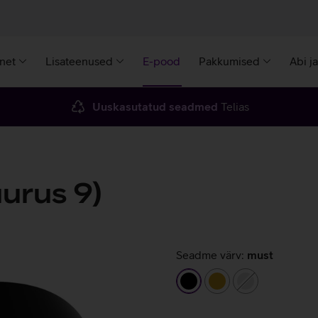
rnet
Lisateenused
E-pood
Pakkumised
Abi j
Uuskasutatud seadmed
Telias
urus 9)
Seadme värv:
must
must
kuldne
hõbedane