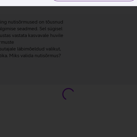
a: uus tase
ning nutisõrmused on tõusnud
älgimise seadmed. Sel sügisel
ustas vastata kasvavale huvile
õrmuste
tajale läbimõeldud valikut,
ika. Miks valida nutisõrmus?