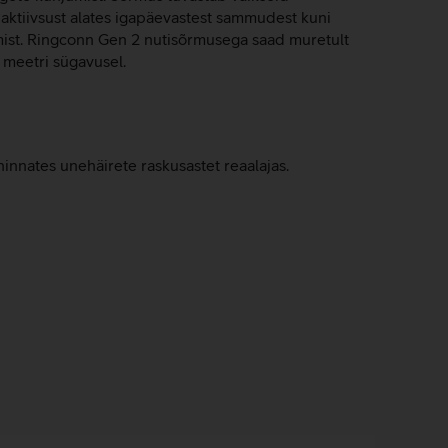
 aktiivsust alates igapäevastest sammudest kuni
amist. Ringconn Gen 2 nutisõrmusega saad muretult
 meetri sügavusel.
nnates unehäirete raskusastet reaalajas.