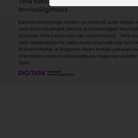
Telia hakkas Eestis nutisõrmuseid müüm
tervisejälgimises
Kantava tehnoloogia maailm on jõudnud uude etappi 
esile kui kompaktsed, stiilsed ja mitmekülgsed tervisej
jõudsidki Telia kaubavalikusse nutisõrmused. Telia ots
selle tootekategooria vastu, tuues oma valikusse nutis
brändid Momax ja Ringconn. Need tootjad pakuvad kasu
ühendades endas funktsionaalsuse, mugavuse ja esteet
Telia…