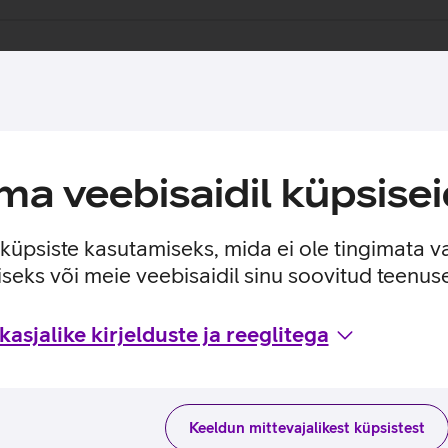
a veebisaidil küpsisei
e küpsiste kasutamiseks, mida ei ole tingimata v
seks või meie veebisaidil sinu soovitud teenu
asjalike kirjelduste ja reeglitega
Keeldun mittevajalikest küpsistest