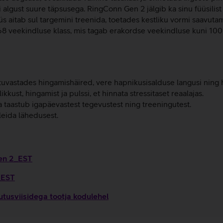
lgust suure täpsusega. RingConn Gen 2 jälgib ka sinu füüsilist
üs aitab sul targemini treenida, toetades kestliku vormi saavut
8 veekindluse klass, mis tagab erakordse veekindluse kuni 100
vastades hingamishäired, vere hapnikusisalduse langusi ning hi
kust, hingamist ja pulssi, et hinnata stressitaset reaalajas.
a taastub igapäevastest tegevustest ning treeningutest.
leida lähedusest.
Gen 2_EST
_EST
tusviisidega tootja kodulehel