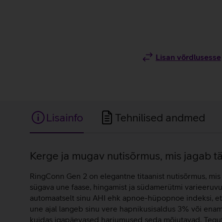
Lisan võrdlusesse
Lisainfo
Tehnilised andmed
Lisainfo
Kerge ja mugav nutisõrmus, mis jagab tä
RingConn Gen 2 on elegantne titaanist nutisõrmus, mis 
sügava une faase, hingamist ja südamerütmi varieeruvu
automaatselt sinu AHI ehk apnoe-hüpopnoe indeksi, et 
une ajal langeb sinu vere hapnikusisaldus 3% või enam,
kuidas igapäevased harjumused seda mõjutavad. Tegutse 