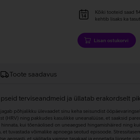
Andmete
Kõiki tooteid saad
1
laadimine
kehtib lisaks ka tasu
Lisan ostukorvi
Toote saadavus
pseid terviseandmeid ja üllatab erakordselt pi
jagab põhjalikku ülevaadet sinu keha seisundist ööpäevaringselt
st (HRV) ning pakkudes kasulikke uneanalüüse, et saaksid pare
hinnata, kui tõenäolised on uneaegsed hingamishäired ning kui
 et tuvastada võimalike apnoega seotud episoode. Stressitaseme 
aegsasti, et säilitada vaimne tasakaal ja ennetada liigsete pi