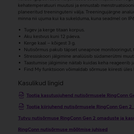
kehatemperatuuri muutusi ja ennustab menstruatsiooni a
planeeritud treeninguteni välja. Treeningujärgne analü
minna nii ujuma kui ka sukelduma, kuna seadmel on IP6
Tugev ja kerge titaan korpus.
Aku kestvus kuni 12 päeva.
Kerge kaal – kõigest 3 g.
Nutisõrmus pakub täpset uneapnoe monitooringut, tu
Stressiskoori jälgimine analüüsib südamerütmi muutlik
Taastumise jälgimine näitab kuidas keha reageerib j
Find My funktsioon võimaldab sõrmuse kiiresti üles 
Kasulikud lingid
Tootja kasutusjuhend nutisõrmusele RingConn 
Tootja kiirjuhend nutisõrmusele RingConn Gen 2
Tutvu nutisõrmuse RingConn Gen 2 omaduste ja kasu
RingConn nutisõrmuse mõõtmise juhised