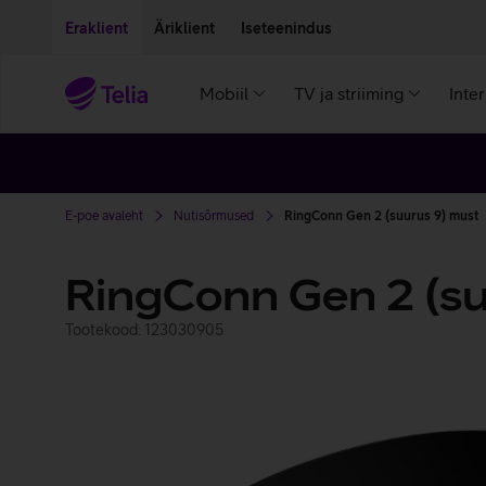
Liigu edasi põhisisu juurde
Ligipääsetavus
Eraklient
Äriklient
Iseteenindus
Mobiil
TV ja striiming
Inte
E-poe avaleht
Nutisõrmused
RingConn Gen 2 (suurus 9) must
RingConn Gen 2 (su
Tootekood: 123030905