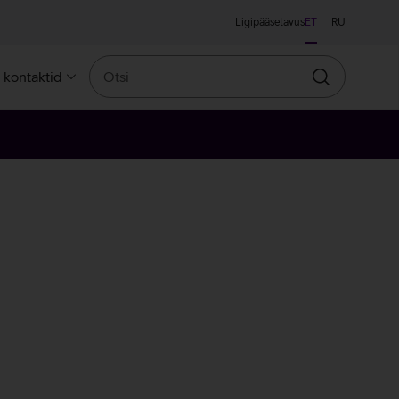
Ligipääsetavus
ET
RU
Otsi
a kontaktid
Otsin