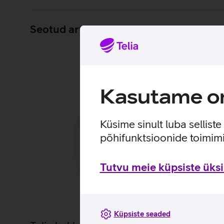
Seotud artiklid ja videod
Kasutame om
Küsime sinult luba sellist
põhifunktsioonide toimimi
Tutvu meie küpsiste üksik
Küpsiste seaded