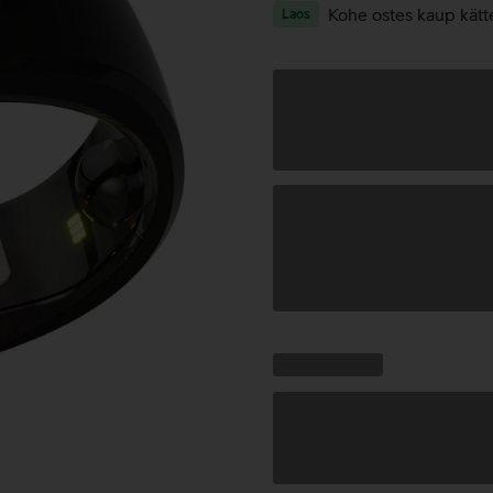
Kohe ostes kaup kätt
Laos
Andmete
laadimine
Kampaania
Andmete
pakkumised:
laadimine