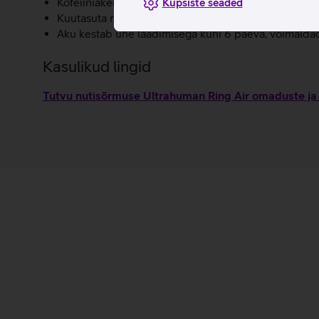
Kofeiiniaken annab soovitusi, millal tarbida kofeiini,
Küpsiste seaded
Kuutasuta rakendus: Ultrahumani detailne äpp ja kõ
Aku kestab ühe laadimisega kuni 6 päeva, võimaldade
Kasulikud lingid
Tutvu nutisõrmuse Ultrahuman Ring Air omaduste ja 