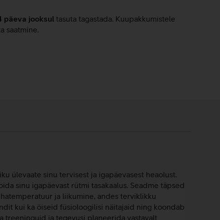
4 päeva jooksul
tasuta tagastada. Kuupakkumistele
ta saatmine.
u ülevaate sinu tervisest ja igapäevasest heaolust.
 hoida sinu igapäevast rütmi tasakaalus. Seadme täpsed
hatemperatuur ja liikumine, andes terviklikku
ndit kui ka öiseid füsioloogilisi näitajaid ning koondab
 treeninguid ja tegevusi planeerida vastavalt