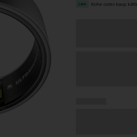
Kohe ostes kaup kätt
Laos
Andmete
laadimine
Kampaania
Andmete
pakkumised:
laadimine