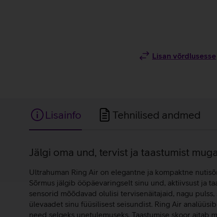
Lisan võrdlusesse
Lisainfo
Tehnilised andmed
Lisainfo
Jälgi oma und, tervist ja taastumist mu
Ultrahuman Ring Air on elegantne ja kompaktne nutisõrm
Sõrmus jälgib ööpäevaringselt sinu und, aktiivsust ja t
sensorid mõõdavad olulisi tervisenäitajaid, nagu pulss
ülevaadet sinu füüsilisest seisundist. Ring Air analüüsi
need selgeks unetulemuseks. Taastumise skoor aitab mõi