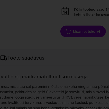
Andmete
Kõiki tooteid saad
1
laadimine
kehtib lisaks ka tasu
Lisan ostukorvi
Toote saadavus
gavalt ning märkamatult nutisõrmusega.
us, mis aitab sul paremini mõista oma keha ning annab põhjalik
aastumist, pakkudes selgeid ülevaateid ja soovitusi, mis aitavad
, südame löögisageduse varieeruvus (HRV), vere hapnikutase, ke
b une kvaliteeti tervikuna, arvestades nii une kestust, puhkeseisu
sta, kui valmis on sinu keha järgmiseks päevaks, et saaksid oma