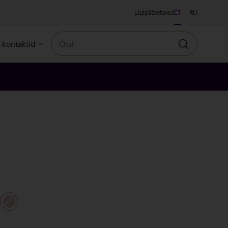
Ligipääsetavus
ET
RU
Otsi
a kontaktid
Otsin
bedane
roosakuldne