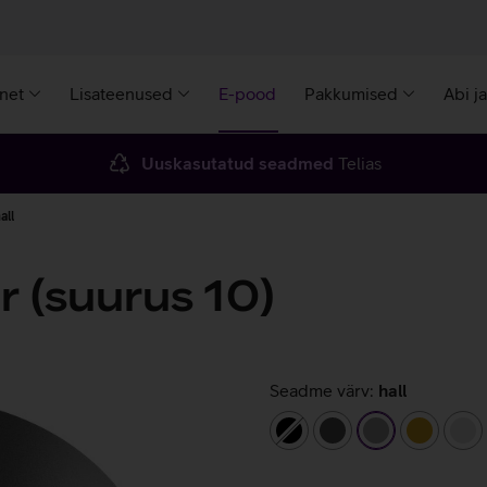
rnet
Lisateenused
E-pood
Pakkumised
Abi j
Uuskasutatud seadmed
Telias
all
r (suurus 10)
Seadme värv:
hall
must
tumehall
hall
kuldne
hõ