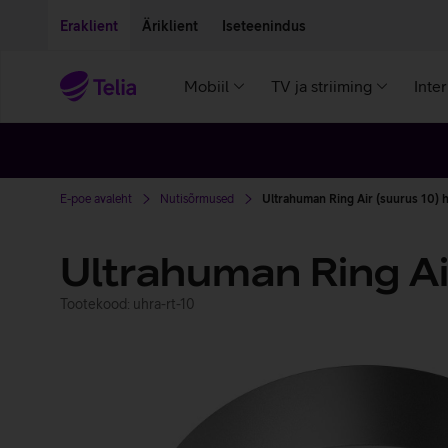
Liigu edasi põhisisu juurde
Ligipääsetavus
Eraklient
Äriklient
Iseteenindus
Mobiil
TV ja striiming
Inte
E-poe avaleht
Nutisõrmused
Ultrahuman Ring Air (suurus 10) h
Ultrahuman Ring Ai
Tootekood: uhra-rt-10