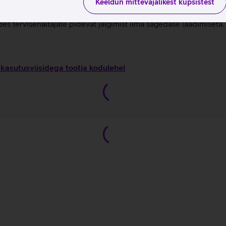
 et tõsta päevast erksust ilma une kvaliteeti mõjutamata.
Keeldun mittevajalikest küpsistest
ik terviseandmed on kasutatavad ilma igasuguse kuutasuta.
s tervisenäitajate pidevat jälgimist ilma sagedase laadimiseta.
kasutusviisidega tootja kodulehel