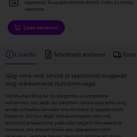
laadimine
tagastada. Kuupakkumistele kehtib lisaks ka tasuta
saatmine.
Lisan ostukorvi
Lisainfo
Tehnilised andmed
Toot
Lisainfo
Jälgi oma und, tervist ja taastumist mugavalt
ning märkamatult nutisõrmusega.
Ultrahuman Ring Air on elegantne ja kompaktne
nutisõrmus, mis aitab sul paremini mõista oma keha ning
annab põhjaliku ülevaate sinu tervisest ja igapäevasest
heaolust. Sõrmus jälgib ööpäevaringselt sinu und,
aktiivsust ja taastumist, pakkudes selgeid ülevaateid ja
soovitusi, mis aitavad hoida sinu igapäevast rütmi
tasakaalus. Seadme täpsed sensorid mõõdavad olulisi