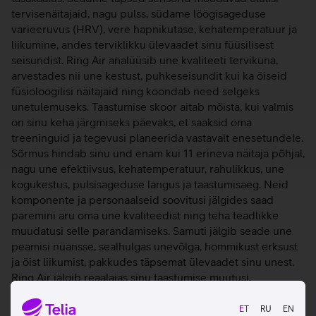
tervisenäitajaid, nagu pulss, südame löögisageduse
varieeruvus (HRV), vere hapnikutase, kehatemperatuur ja
liikumine, andes terviklikku ülevaadet sinu füüsilisest
seisundist. Ring Air analüüsib une kvaliteeti tervikuna,
arvestades nii une kestust, puhkeseisundit kui ka öiseid
füsioloogilisi näitajaid ning koondab need selgeks
unetulemuseks. Taastumise skoor aitab mõista, kui valmis
on sinu keha järgmiseks päevaks, et saaksid oma
treeninguid ja tegevusi planeerida vastavalt enesetundele.
Sõrmus hindab sinu und enam kui 11 erineva näitaja põhjal,
nagu une efektiivsus, kehatemperatuur, rahulikkus, une
kogukestus, pulsisageduse langus ja taastumisaeg. Neid
komponente ja personaalseid soovitusi jälgides saad
paremini aru oma une kvaliteedist ning teha teadlikke
muudatusi selle parandamiseks. Samuti jälgib seade une
peamisi nüansse, sealhulgas unevõlga, hommikust erksust
ja öist liikumist, pakkudes täpsemat ülevaadet sinu unest.
Ring Air jälgib reaalajas sinu taastumise muutusi,
analüüsides olulisi näitajaid nagu naha temperatuur,
puhkepulss (RHR), südame löögisageduse varieeruvus
ET
RU
EN