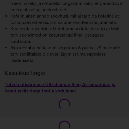
treenimiseks ja õhtuseks lõõgastumiseks, et parandada
energiataset ja unekvaliteeti.
Kofeiiniaken annab soovitusi, millal tarbida kofeiini, et
tõsta päevast erksust ilma une kvaliteeti mõjutamata.
Kuutasuta rakendus: Ultrahumani detailne äpp ja kõik
terviseandmed on kasutatavad ilma igasuguse
kuutasuta.
Aku kestab ühe laadimisega kuni 6 päeva, võimaldades
tervisenäitajate pidevat jälgimist ilma sagedase
laadimiseta.
Kasulikud lingid
Tutvu nutisõrmuse Ultrahuman Ring Air omaduste ja
kasutusviisidega tootja kodulehel