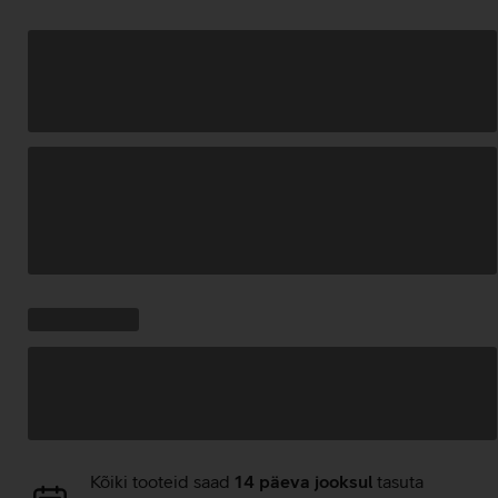
Andmete
laadimine
Kampaania
Andmete
pakkumised:
laadimine
Andmete
Kõiki tooteid saad
14 päeva jooksul
tasuta