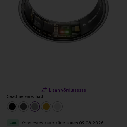
Lisan võrdlusesse
Seadme värv:
hall
must
tumehall
hall
kuldne
hõbedane
Kohe ostes kaup kätte alates
09.08.2026
.
Laos