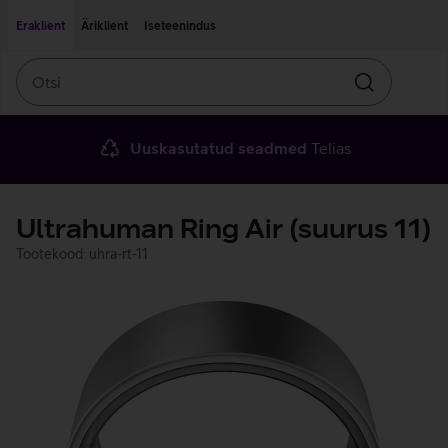
Liigu edasi põhisisu juurde
Ligipääsetavus
Eraklient
Äriklient
Iseteenindus
Otsi
Otsin
Uuskasutatud seadmed
Telias
Ultrahuman Ring Air (suurus 11)
Tootekood: uhra-rt-11