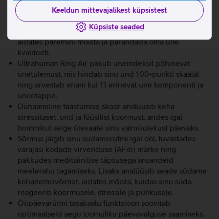
ärrita nahka.
Keeldun mittevajalikest küpsistest
Sõrmus jälgib detailselt sinu unefaase, südame
Küpsiste seaded
löögisageduse muutlikkust (HRV) ja kehatemperatuuri,
aidates paremini mõista ja parandada oma une
kvaliteeti.
Ultrahuman Ring Air pakub uneindeksil põhinevat
unetulemust, mis hindab sinu und 100-punkti skaalal
ning arvestab enam kui 11 erinevat une komponenti ja
uneetappe.
Dünaamiline taastumise skoor analüüsib keha
stressitaset, und ja füüsilist koormust, andes igal
hommikul selge ülevaate sinu valmisolekust päevaks.
Sõrmus jälgib sinu südamerütmi igal ööl, tuvastades
varajasi kodade virvenduse (AFib) märke ning
pakkudes meditsiinilise täpsusega aruandeid
meelerahu tagamiseks. Lisaks analüüsib seade südame
kohanemisvõimet, aidates mõista, kuidas sinu süda
reageerib koormusele, stressile ja puhkusele.
Ööpäevarütmi tasakaalu funktsioon soovitab
optimaalseid aegu loomuliku päevavalguse saamiseks,