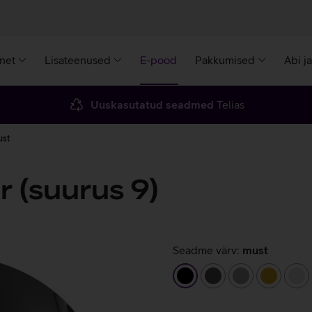
rnet
Lisateenused
E-pood
Pakkumised
Abi j
Uuskasutatud seadmed
Telias
ust
r (suurus 9)
Seadme värv:
must
must
tumehall
hall
kuldne
hõ