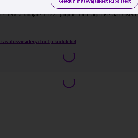
 et tõsta päevast erksust ilma une kvaliteeti mõjutamata.
Keeldun mittevajalikest küpsistest
ik terviseandmed on kasutatavad ilma igasuguse kuutasuta.
s tervisenäitajate pidevat jälgimist ilma sagedase laadimiseta.
kasutusviisidega tootja kodulehel