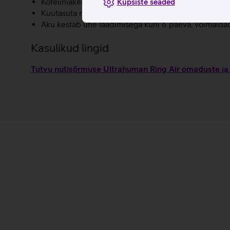
Kofeiiniaken annab soovitusi, millal tarbida kofeiini,
Küpsiste seaded
Kuutasuta rakendus: Ultrahumani detailne äpp ja kõ
Aku kestab ühe laadimisega kuni 6 päeva, võimaldade
Kasulikud lingid
Tutvu nutisõrmuse Ultrahuman Ring Air omaduste ja 