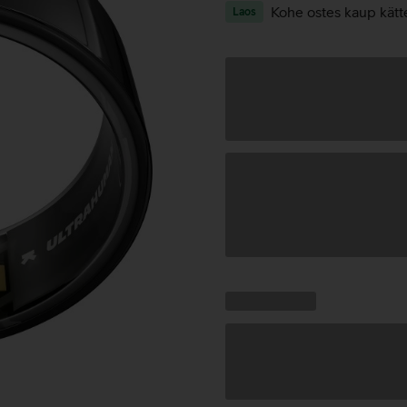
Kohe ostes kaup kätt
Laos
Andmete
laadimine
Kampaania
Andmete
pakkumised:
laadimine