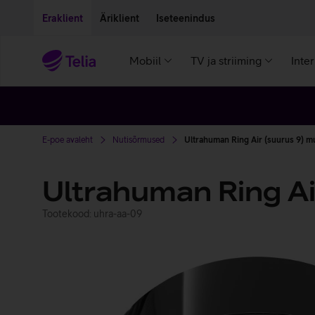
Liigu edasi põhisisu juurde
Ligipääsetavus
Eraklient
Äriklient
Iseteenindus
Mobiil
TV ja striiming
Inte
E-poe avaleht
Nutisõrmused
Ultrahuman Ring Air (suurus 9) m
Ultrahuman Ring Ai
Tootekood: uhra-aa-09