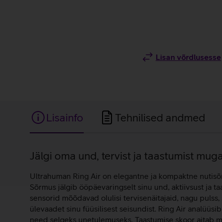
Lisan võrdlusesse
Lisainfo
Tehnilised andmed
Lisainfo
Jälgi oma und, tervist ja taastumist mu
Ultrahuman Ring Air on elegantne ja kompaktne nutisõrm
Sõrmus jälgib ööpäevaringselt sinu und, aktiivsust ja t
sensorid mõõdavad olulisi tervisenäitajaid, nagu pulss
ülevaadet sinu füüsilisest seisundist. Ring Air analüüsi
need selgeks unetulemuseks. Taastumise skoor aitab mõi