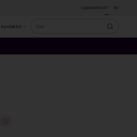
Ligipääsetavus
ET
RU
Otsi
a kontaktid
Otsin
bedane
roosakuldne