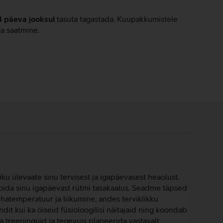
4 päeva jooksul
tasuta tagastada. Kuupakkumistele
ta saatmine.
u ülevaate sinu tervisest ja igapäevasest heaolust.
 hoida sinu igapäevast rütmi tasakaalus. Seadme täpsed
hatemperatuur ja liikumine, andes terviklikku
ndit kui ka öiseid füsioloogilisi näitajaid ning koondab
 treeninguid ja tegevusi planeerida vastavalt