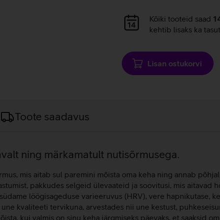
Andmete
Kõiki tooteid saad
1
laadimine
kehtib lisaks ka tasu
Lisan ostukorvi
Toote saadavus
gavalt ning märkamatult nutisõrmusega.
us, mis aitab sul paremini mõista oma keha ning annab põhjalik
aastumist, pakkudes selgeid ülevaateid ja soovitusi, mis aitavad
, südame löögisageduse varieeruvus (HRV), vere hapnikutase, ke
b une kvaliteeti tervikuna, arvestades nii une kestust, puhkeseisu
sta, kui valmis on sinu keha järgmiseks päevaks, et saaksid oma