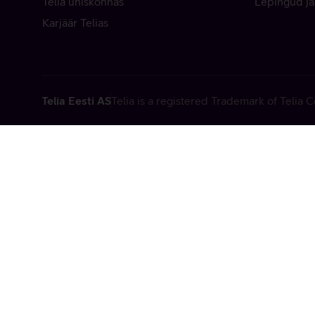
Telia ühiskonnas
Lepingud ja
Karjäär Telias
Telia Eesti AS
Telia is a registered Trademark of Telia
Vabandame, t