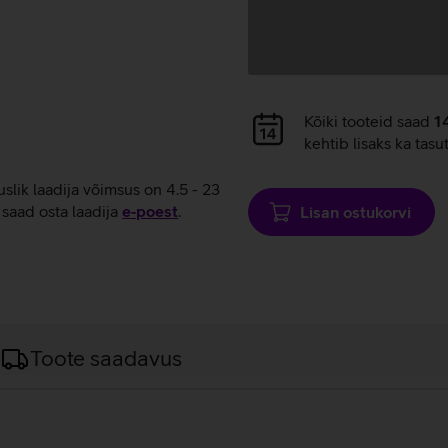
Andmete
Kõiki tooteid saad
1
laadimine
kehtib lisaks ka tasu
uslik laadija võimsus on 4.5 - 23
saad osta laadija
e‑poest
.
Lisan ostukorvi
Toote saadavus