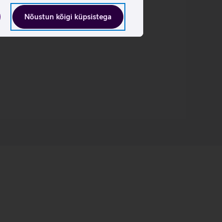
Nõustun kõigi küpsistega