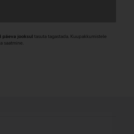
4 päeva jooksul
tasuta tagastada. Kuupakkumistele
ta saatmine.