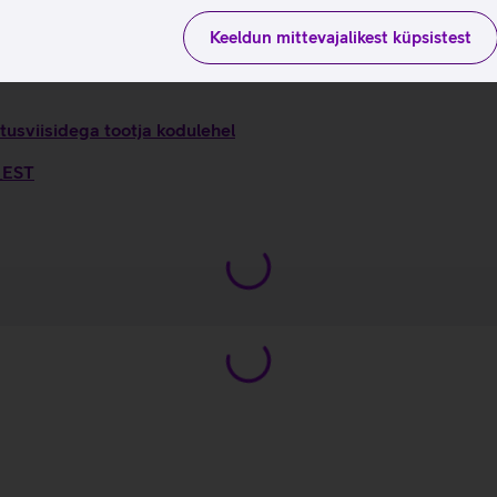
Keeldun mittevajalikest küpsistest
tusviisidega tootja kodulehel
6_EST