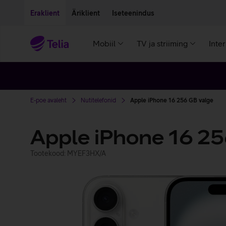
Liigu edasi põhisisu juurde
Ligipääsetavus
Eraklient
Äriklient
Iseteenindus
Mobiil
TV ja striiming
Inte
E-poe avaleht
Nutitelefonid
Apple iPhone 16 256 GB valge
Apple iPhone 16 2
Tootekood: MYEF3HX/A