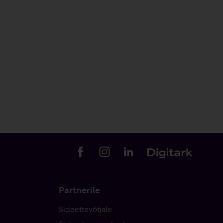
Partnerile
Sideettevõtjale