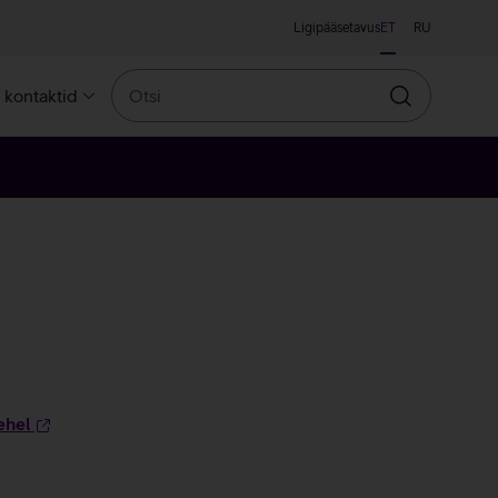
Ligipääsetavus
ET
RU
Otsi
a kontaktid
Otsin
ehel