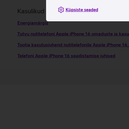
Küpsiste seaded
Kasulikud lingid
Energiamärgis
Tutvu nutitelefoni Apple iPhone 16 omaduste ja kasu
Tootja kasutusjuhend nutitelefonile Apple iPhone 1
Telefoni Apple iPhone 16 seadistamise juhised