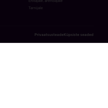
Ehitajale, arendajale
Tarnijale
Privaatsusteade
Küpsiste seaded