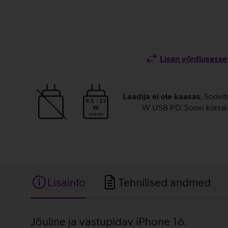
Lisan võrdlusesse
Laadija ei ole kaasas
. Soovit
4.5 - 23
W USB PD. Soovi korral 
W
USB PD
Lisainfo
Tehnilised andmed
Lisainfo
Jõuline ja vastupidav iPhone 16.