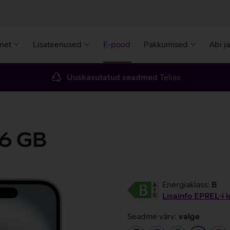
rnet
Lisateenused
E-pood
Pakkumised
Abi j
Uuskasutatud seadmed
Telias
56 GB
Energiaklass:
B
Lisainfo EPREL-i l
Seadme värv:
valge