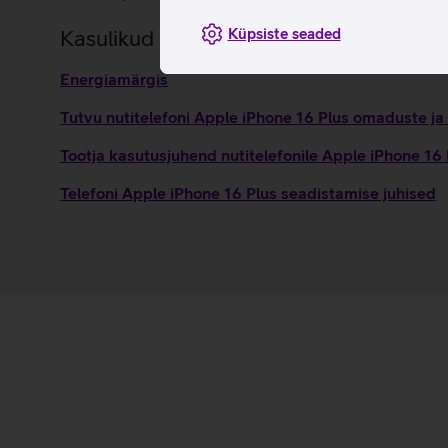
Küpsiste seaded
Kasulikud lingid
Energiamärgis
Tutvu nutitelefoni Apple iPhone 16 Plus omaduste ja
Tootja kasutusjuhend nutitelefonile Apple iPhone 16
Telefoni Apple iPhone 16 Plus seadistamise juhised