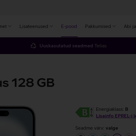
rnet
Lisateenused
E-pood
Pakkumised
Abi j
Uuskasutatud seadmed
Telias
us 128 GB
Energiaklass:
B
Lisainfo EPREL-i l
Seadme värv:
valge