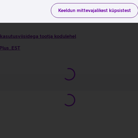
Keeldun mittevajalikest küpsistest
 kasutusviisidega tootja kodulehel
 Plus_EST