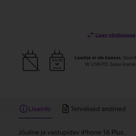
Lisan võrdlusesse
Laadija ei ole kaasas
. Soovi
4.5-30
W USB PD. Soovi korral 
W
USB PD
Lisainfo
Tehnilised andmed
Lisainfo
Jõuline ja vastupidav iPhone 16 Plus.