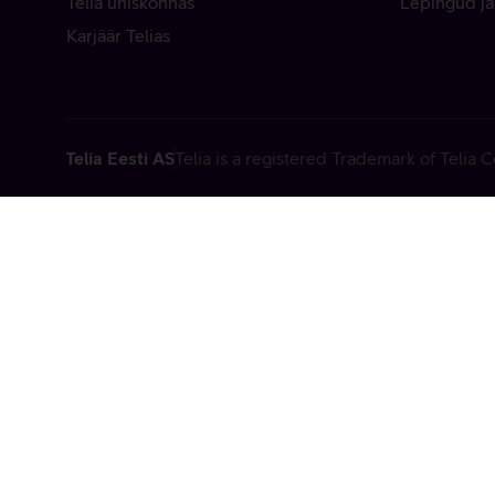
Telia ühiskonnas
Lepingud ja
Karjäär Telias
Telia Eesti AS
Telia is a registered Trademark of Telia
Vabandame, t