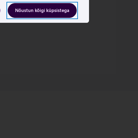
Nõustun kõigi küpsistega