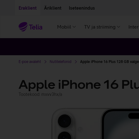
Liigu edasi põhisisu juurde
Ligipääsetavus
Eraklient
Äriklient
Iseteenindus
Mobiil
TV ja striiming
Inte
E-poe avaleht
Nutitelefonid
Apple iPhone 16 Plus 128 GB valge
Apple iPhone 16 Pl
Tootekood: mxvv3hx/a