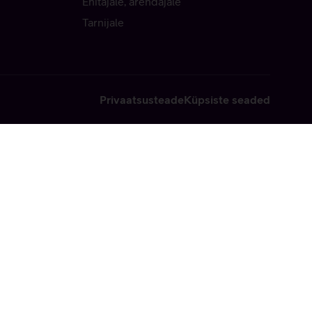
Ehitajale, arendajale
Tarnijale
Privaatsusteade
Küpsiste seaded