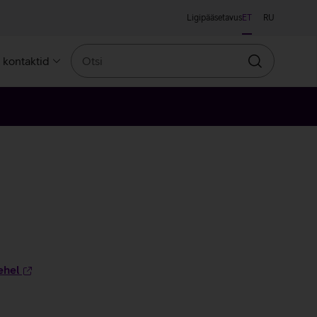
Ligipääsetavus
ET
RU
Otsi
a kontaktid
Otsin
ehel