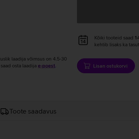
Andmete
Kõiki tooteid saad
1
laadimine
kehtib lisaks ka tasu
tuslik laadija võimsus on 4.5-30
saad osta laadija
e‑poest
.
Lisan ostukorvi
Toote saadavus