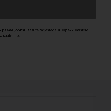
4 päeva jooksul
tasuta tagastada. Kuupakkumistele
ta saatmine.