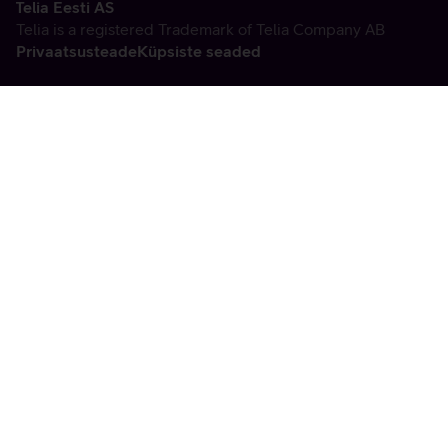
Telia Eesti AS
Telia is a registered Trademark of Telia Company AB
Privaatsusteade
Küpsiste seaded
Vabandame, tekkis
tehniline viga
tx:undefined:ut:null