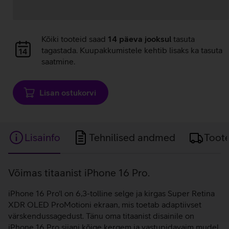
Andmete
Kõiki tooteid saad
14 päeva jooksul
tasuta
laadimine
tagastada. Kuupakkumistele kehtib lisaks ka tasuta
saatmine.
Lisan ostukorvi
Lisainfo
Tehnilised andmed
Toot
Lisainfo
Võimas titaanist iPhone 16 Pro.
iPhone 16 Pro'l on 6,3-tolline selge ja kirgas Super Retina
XDR OLED ProMotioni ekraan, mis toetab adaptiivset
värskendussagedust. Tänu oma titaanist disainile on
iPhone 16 Pro siiani kõige kergem ja vastupidavaim mudel.