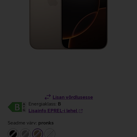
Lisan võrdlusesse
Energiaklass:
B
Lisainfo EPREL-i lehel
Seadme värv:
pronks
must
hall
pronks
valge