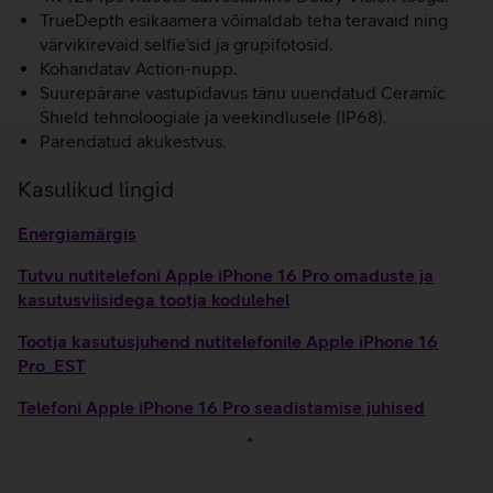
TrueDepth esikaamera võimaldab teha teravaid ning
värvikirevaid selfie’sid ja grupifotosid.
Kohandatav Action-nupp.
Suurepärane vastupidavus tänu uuendatud Ceramic
Shield tehnoloogiale ja veekindlusele (IP68).
Parendatud akukestvus.
Kasulikud lingid
Energiamärgis
Tutvu nutitelefoni Apple iPhone 16 Pro omaduste ja
kasutusviisidega tootja kodulehel
Tootja kasutusjuhend nutitelefonile Apple iPhone 16
Pro_EST
Telefoni Apple iPhone 16 Pro seadistamise juhised