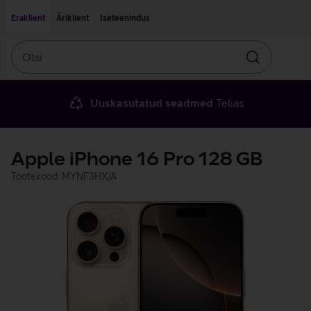
Liigu edasi põhisisu juurde
Ligipääsetavus
Eraklient
Äriklient
Iseteenindus
Otsi
Otsin
Uuskasutatud seadmed
Telias
Apple iPhone 16 Pro 128 GB
Tootekood: MYNF3HX/A